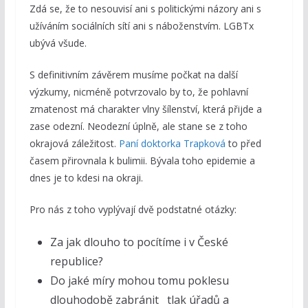
Zdá se, že to nesouvisí ani s politickými názory ani s
užíváním sociálních sítí ani s náboženstvím. LGBTx
ubývá všude.
S definitivním závěrem musíme počkat na další
výzkumy, nicméně potvrzovalo by to, že pohlavní
zmatenost má charakter vlny šílenství, která přijde a
zase odezní. Neodezní úplně, ale stane se z toho
okrajová záležitost.
Paní doktorka Trapková
to před
časem přirovnala k bulimii. Bývala toho epidemie a
dnes je to kdesi na okraji.
Pro nás z toho vyplývají dvě podstatné otázky:
Za jak dlouho to pocítíme i v České
republice?
Do jaké míry mohou tomu poklesu
dlouhodobě zabránit tlak úřadů a