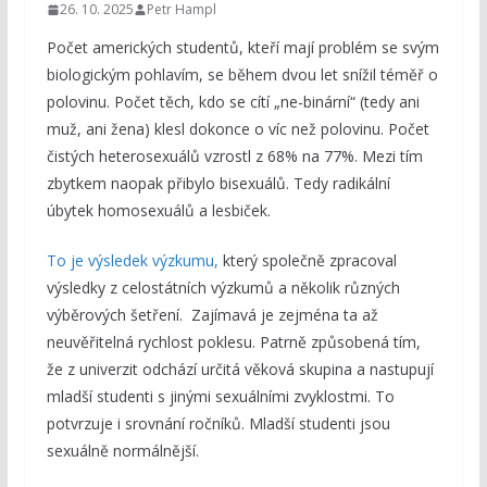
26. 10. 2025
Petr Hampl
Počet amerických studentů, kteří mají problém se svým
biologickým pohlavím, se během dvou let snížil téměř o
polovinu. Počet těch, kdo se cítí „ne-binární“ (tedy ani
muž, ani žena) klesl dokonce o víc než polovinu. Počet
čistých heterosexuálů vzrostl z 68% na 77%. Mezi tím
zbytkem naopak přibylo bisexuálů. Tedy radikální
úbytek homosexuálů a lesbiček.
To je výsledek výzkumu,
který společně zpracoval
výsledky z celostátních výzkumů a několik různých
výběrových šetření. Zajímavá je zejména ta až
neuvěřitelná rychlost poklesu. Patrně způsobená tím,
že z univerzit odchází určitá věková skupina a nastupují
mladší studenti s jinými sexuálními zvyklostmi. To
potvrzuje i srovnání ročníků. Mladší studenti jsou
sexuálně normálnější.