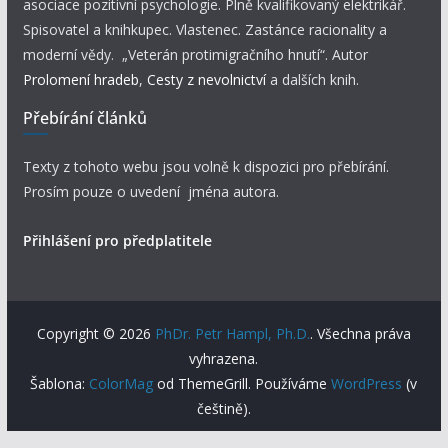
asociace pozitivní psychologie. Plně kvalifikovaný elektrikář.
Spisovatel a knihkupec. Vlastenec. Zastánce racionality a
moderní vědy. „Veterán protimigračního hnutí“. Autor
Prolomení hradeb
,
Cesty z nevolnictví
a dalších knih.
Přebírání článků
Texty z tohoto webu jsou volně k dispozici pro přebírání.
Prosím pouze o uvedení jména autora.
Přihlášení pro předplatitele
Copyright © 2026
PhDr. Petr Hampl, Ph.D.
. Všechna práva
vyhrazena.
Šablona:
ColorMag
od ThemeGrill. Používáme
WordPress
(v
češtině).