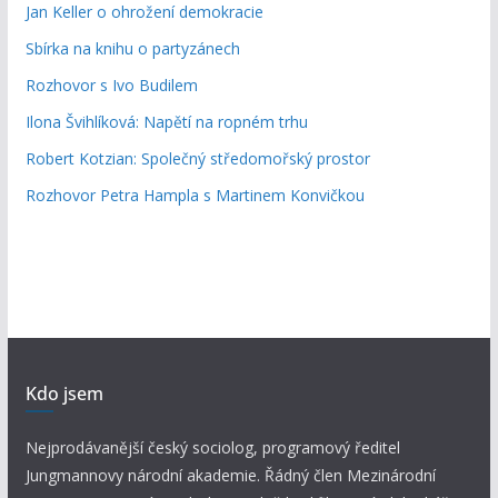
Jan Keller o ohrožení demokracie
Sbírka na knihu o partyzánech
Rozhovor s Ivo Budilem
Ilona Švihlíková: Napětí na ropném trhu
Robert Kotzian: Společný středomořský prostor
Rozhovor Petra Hampla s Martinem Konvičkou
Kdo jsem
Nejprodávanější český sociolog, programový ředitel
Jungmannovy národní akademie. Řádný člen Mezinárodní