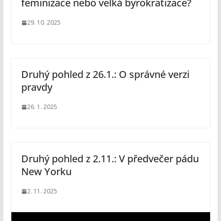
feminizace nebo velká byrokratizace?
29. 10. 2025
Druhý pohled z 26.1.: O správné verzi
pravdy
26. 1. 2025
Druhý pohled z 2.11.: V předvečer pádu
New Yorku
2. 11. 2025
V