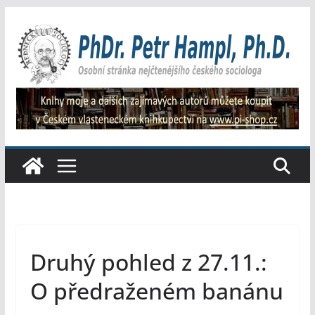
Přeskočit
na
obsah
Druhý pohled z 27.11.:
O předraženém banánu