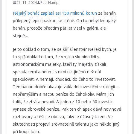
27. 11. 2024
Petr Hampl
Nějaký boháč zaplatil asi 150 milionů korun
za banán
přilepený lepící páskou ke stěně. On to nebyl ledajaký
banán, protože předtím pět let visel v galérii, ale
stejně…
Je to doklad o tom, že se šíří šílenství? Neřekl bych. Je
to spíš doklad o tom, že vznikla skupina lidí s
astronomickými majetky, kteří ty majetky získali
spekulacemi a neumí s nimi nic jiného než dál
spekulovat. A nemají, chudáci, do čeho to investovat.
Ten banán dobře ukazuje základní investiční strategii –
nepřemýšlím a nacpu peníze do čehokoliv. Mám jich
tolik, že ztráta nevadí. A jedna z 10 nebo 50 investic
vynese obrovské peníze. Pak ten chlápek dává novinové
rozhovory a těší se obdivu, jaký je úžasný talent. Ve
skutečnosti projevil srovnatelně talentu jako někdo jiný
při koupi losu.