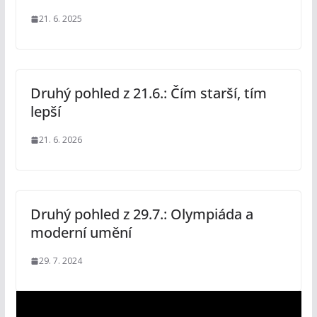
21. 6. 2025
Druhý pohled z 21.6.: Čím starší, tím
lepší
21. 6. 2026
Druhý pohled z 29.7.: Olympiáda a
moderní umění
29. 7. 2024
V
i