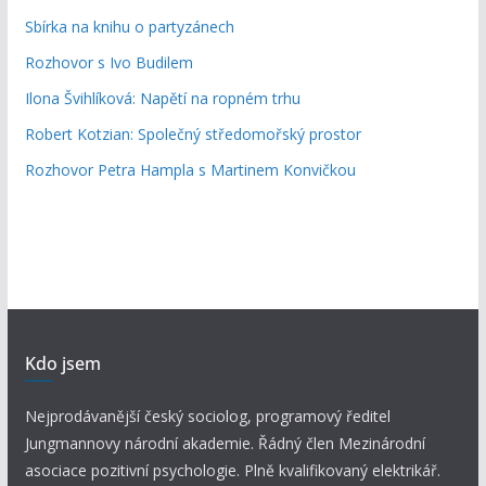
Sbírka na knihu o partyzánech
Rozhovor s Ivo Budilem
Ilona Švihlíková: Napětí na ropném trhu
Robert Kotzian: Společný středomořský prostor
Rozhovor Petra Hampla s Martinem Konvičkou
Kdo jsem
Nejprodávanější český sociolog, programový ředitel
Jungmannovy národní akademie. Řádný člen Mezinárodní
asociace pozitivní psychologie. Plně kvalifikovaný elektrikář.