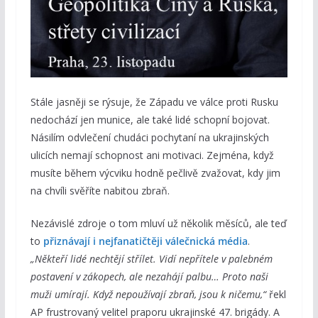
Stále jasněji se rýsuje, že Západu ve válce proti Rusku
nedochází jen munice, ale také lidé schopní bojovat.
Násilím odvlečení chudáci pochytaní na ukrajinských
ulicích nemají schopnost ani motivaci. Zejména, když
musíte během výcviku hodně pečlivě zvažovat, kdy jim
na chvíli svěříte nabitou zbraň.
Nezávislé zdroje o tom mluví už několik měsíců, ale teď
to
přiznávají i nejfanatičtěji válečnická média
.
„Někteří lidé nechtějí střílet. Vidí nepřítele v palebném
postavení v zákopech, ale nezahájí palbu… Proto naši
muži umírají. Když nepoužívají zbraň, jsou k ničemu,“
řekl
AP frustrovaný velitel praporu ukrajinské 47. brigády. A