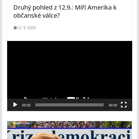
Druhý pohled z 12.9.: Míří Amerika k
občanské válce?
12. 9. 2025
V
i
d
e
o
p
ř
e
00:00
49:09
h
r
á
v
a