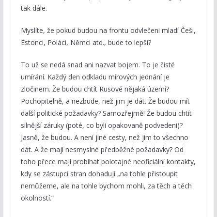
tak dále.
Myslíte, že pokud budou na frontu odvlečeni mladí Češi,
Estonci, Poláci, Němci atd., bude to lepší?
To už se nedá snad ani nazvat bojem. To je čisté
umírání. Každý den odkladu mírových jednání je
zločinem. Že budou chtít Rusové nějaká území?
Pochopitelně, a nezbude, než jim je dát. Že budou mít
další politické požadavky? Samozřejmě! Že budou chtít
silnější záruky (poté, co byli opakovaně podvedeni)?
Jasně, že budou. A není jiné cesty, než jim to všechno
dát. A že mají nesmyslné předběžné požadavky? Od
toho přece mají probíhat polotajné neoficiální kontakty,
kdy se zástupci stran dohadují „na tohle přistoupit
nemůžeme, ale na tohle bychom mohli, za těch a těch
okolností.“