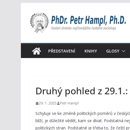
Přeskočit
na
obsah
PŘEDSTAVENÍ
KNIHY
GLOSY
Druhý pohled z 29.1.
29. 1. 2025
Petr Hampl
Schyluje se ke změně politických poměrů v českýc
blíží, je důležité vědět, kam se dívat. Podstatná ne
politických stran. Podstatné je třeba to, že čeští