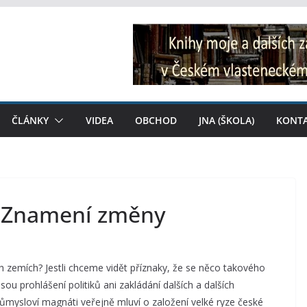
ČLÁNKY
VIDEA
OBCHOD
JNA (ŠKOLA)
KONT
: Znamení změny
h zemích? Jestli chceme vidět příznaky, že se něco takového
jsou prohlášení politiků ani zakládání dalších a dalších
 průmysloví magnáti veřejně mluví o založení velké ryze české