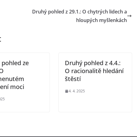
Druhý pohled z 29.1.: O chytrých lidech a
hloupých myšlenkách
t
 pohled ze
Druhý pohled z 4.4.:
 O
O racionalitě hledání
menutém
štěstí
lení moci
4. 4. 2025
025