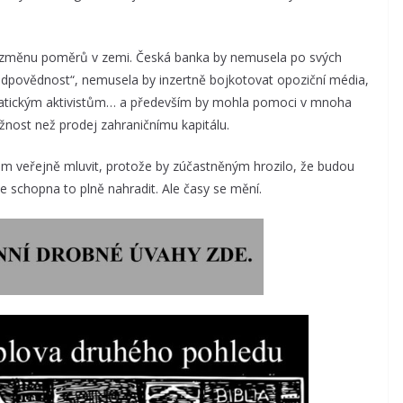
 změnu poměrů v zemi. Česká banka by nemusela po svých
dpovědnost“, nemusela by inzertně bojkotovat opoziční média,
klimatickým aktivistům… a především by mohla pomoci v mnoha
ožnost než prodej zahraničnímu kapitálu.
ém veřejně mluvit, protože by zúčastněným hrozilo, že budou
 schopna to plně nahradit. Ale časy se mění.