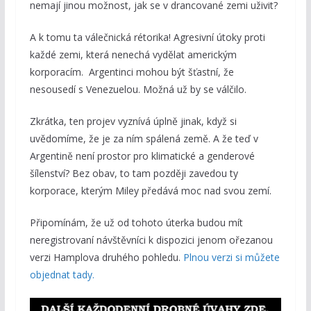
nemají jinou možnost, jak se v drancované zemi uživit?
A k tomu ta válečnická rétorika! Agresivní útoky proti
každé zemi, která nenechá vydělat americkým
korporacím. Argentinci mohou být šťastní, že
nesousedí s Venezuelou. Možná už by se válčilo.
Zkrátka, ten projev vyznívá úplně jinak, když si
uvědomíme, že je za ním spálená země. A že teď v
Argentině není prostor pro klimatické a genderové
šílenství? Bez obav, to tam později zavedou ty
korporace, kterým Miley předává moc nad svou zemí.
Připomínám, že už od tohoto úterka budou mít
neregistrovaní návštěvníci k dispozici jenom ořezanou
verzi Hamplova druhého pohledu.
Plnou verzi si můžete
objednat tady.