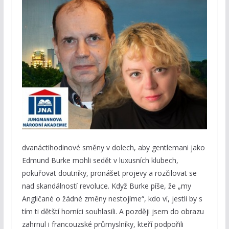
dvanáctihodinové směny v dolech, aby gentlemani jako
Edmund Burke mohli sedět v luxusních klubech,
pokuřovat doutníky, pronášet projevy a rozčilovat se
nad skandálností revoluce. Když Burke píše, že „my
Angličané o žádné změny nestojíme“, kdo ví, jestli by s
tím ti dětští horníci souhlasili. A později jsem do obrazu
zahrnul i francouzské průmyslníky, kteří podpořili