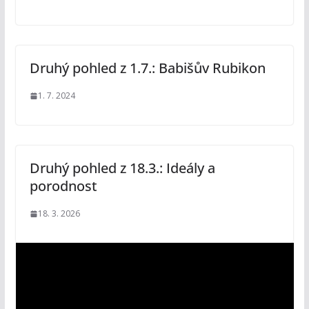
Druhý pohled z 1.7.: Babišův Rubikon
1. 7. 2024
Druhý pohled z 18.3.: Ideály a
porodnost
18. 3. 2026
V
i
d
e