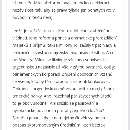
všimne, že Milei přeformuloval americkou deklaraci
nezávislosti tak, aby se práva týkala jen bohatých (to v
původním textu není).
Jenže je tu širší kontext. Kontext Mileiho skutečného
vládnutí. Jeho reforma přinesla dramatické přerozdělení
majetků a příjmů, takže miliony lidí začaly trpět hlady a
zahraniční investoři mají zisky jako nikdy předtím. A co
horšího, za Mileie se likviduje všechno související s
argentinskou nezávislostí. Vše v zájmu partnerů, což je
pár amerických korporací. Zrušení obchodních vztahů
se všemi, kdo by těm korporacím mohli konkurovat.
Dokonce i argentinskou měnovou politiku mají přebrat
americké banky. Ano, rozehnal pár zbytečných úřadů,
to je obdivuhodné. Ale snížilo se papírování a
byrokratické povinnosti pro obyčejného člověka?
Skončila praxe, kdy je nemajetný člověk vydán na
pospas zkorumpovaným úředníkům, kteří beztak