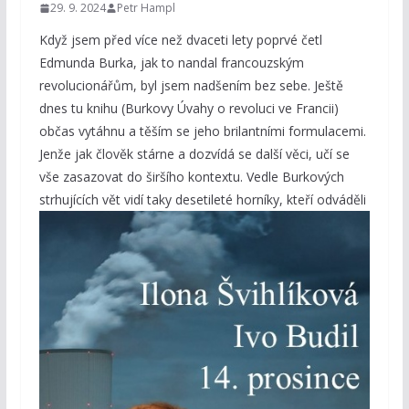
29. 9. 2024
Petr Hampl
Když jsem před více než dvaceti lety poprvé četl
Edmunda Burka, jak to nandal francouzským
revolucionářům, byl jsem nadšením bez sebe. Ještě
dnes tu knihu (Burkovy Úvahy o revoluci ve Francii)
občas vytáhnu a těším se jeho brilantními formulacemi.
Jenže jak člověk stárne a dozvídá se další věci, učí se
vše zasazovat do širšího kontextu. Vedle Burkových
strhujících vět vidí taky desetileté horníky, kteří odváděli