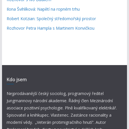
Ilona Švihlíková: Napětí na ropném trhu
Robert Kotzian: Společný středomořský prostor
Rozhovor Petra Hampla s Martinem Konvičkou
Kdo jsem
Nejprodávanější český sociolog, programový ředitel
Jungmannovy národní akademie. Řádný člen Mezinárodní
asociace pozitivní psychologie. Plně kvalifikovaný elektrikář.
Spisovatel a knihkupec. Vlastenec. Zastánce racionality a
moderní vědy. „Veterán protimigračního hnutí“. Autor