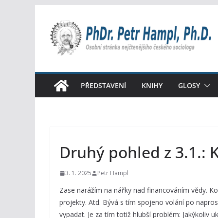
Přeskočit
na
obsah
PŘEDSTAVENÍ
KNIHY
GLOSY
Druhý pohled z 3.1.: 
3. 1. 2025
Petr Hampl
Zase narážím na nářky nad financováním vědy. Kol
projekty. Atd. Bývá s tím spojeno volání po napro
vypadat. Je za tím totiž hlubší problém: Jakýkoliv u