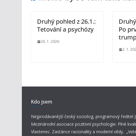
Druhý pohled z 26.1.:
Druhý 
Tetování a psychózy
Po pr
trump
26. 1. 2026
2. 1. 20
Kdo jsem
Nejprodávanější český sociolog, programový ředitel
Mezinárodní asociace pozitivní psychologie. Plně kvali
Vlastenec. Zastánce racionality a moderní vědy. „Vet