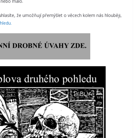
ě nebo málo.
hlasíte, že umožňují přemýšlet o věcech kolem nás hlouběji,
hledu.