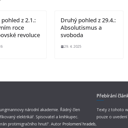
pohled z 2.1.:
Druhý pohled z 29.4.:
vním roce
Absolutismus a
ovské revoluce
svoboda
26
29. 4. 2025
Přebírání člán
 Jungmannovy národní akademie. Řádný člen
Texty z tohoto w
fikovaný elektrikář. Spisovatel a knihkupec.
pouze o uvedení
erán protimigračního hnutí“. Autor
Prolomení hradeb
,