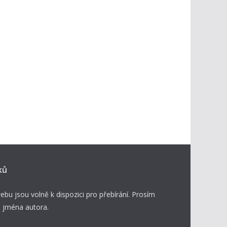
ků
ebu jsou volně k dispozici pro přebírání. Prosím
 jména autora.