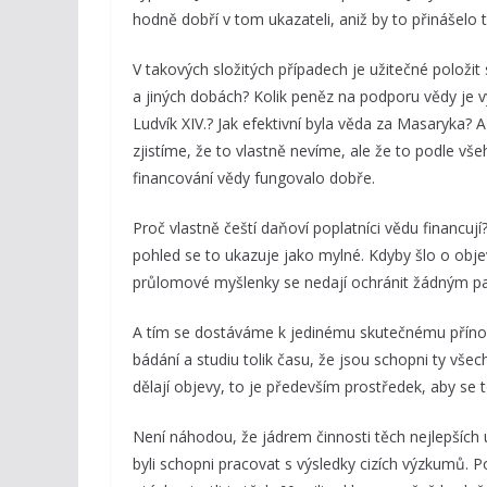
hodně dobří v tom ukazateli, aniž by to přinášelo
V takových složitých případech je užitečné položit 
a jiných dobách? Kolik peněz na podporu vědy je v
Ludvík XIV.? Jak efektivní byla věda za Masaryka? 
zjistíme, že to vlastně nevíme, ale že to podle v
financování vědy fungovalo dobře.
Proč vlastně čeští daňoví poplatníci vědu financuj
pohled se to ukazuje jako mylné. Kdyby šlo o obje
průlomové myšlenky se nedají ochránit žádným pa
A tím se dostáváme k jedinému skutečnému přínosu
bádání a studiu tolik času, že jsou schopni ty všec
dělají objevy, to je především prostředek, aby se to
Není náhodou, že jádrem činnosti těch nejlepších u
byli schopni pracovat s výsledky cizích výzkumů. 