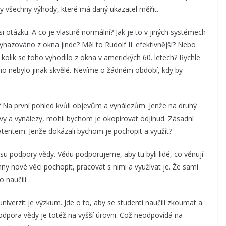
 ty všechny výhody, které má daný ukazatel měřit.
si otázku. A co je vlastně normální? Jak je to v jiných systémech
yhazováno z okna jinde? Měl to Rudolf II. efektivnější? Nebo
A kolik se toho vyhodilo z okna v amerických 60. letech? Rychle
šeho nebylo jinak skvělé. Nevíme o žádném období, kdy by
í? Na první pohled kvůli objevům a vynálezům. Jenže na druhý
vy a vynálezy, mohli bychom je okopírovat odjinud. Zásadní
tentem. Jenže dokázali bychom je pochopit a využít?
 podpory vědy. Vědu podporujeme, aby tu byli lidé, co věnují
hny nové věci pochopit, pracovat s nimi a využívat je. Že sami
 naučili.
niverzit je výzkum. Jde o to, aby se studenti naučili zkoumat a
Podpora vědy je totéž na vyšší úrovni. Což neodpovídá na