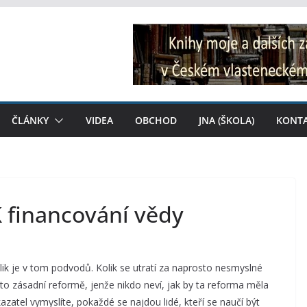
ČLÁNKY
VIDEA
OBCHOD
JNA (ŠKOLA)
KONT
K financování vědy
ik je v tom podvodů. Kolik se utratí za naprosto nesmyslné
sto zásadní reformě, jenže nikdo neví, jak by ta reforma měla
kazatel vymyslíte, pokaždé se najdou lidé, kteří se naučí být