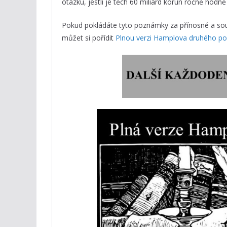
otázku, jestli je těch 60 miliard korun ročně hodn
Pokud pokládáte tyto poznámky za přínosné a sou
můžet si pořídit
Plnou verzi Hamplova druhého po