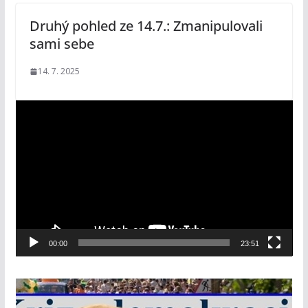
Druhý pohled ze 14.7.: Zmanipulovali
sami sebe
14. 7. 2025
V
i
d
e
o
p
ř
e
00:00
23:51
h
r
á
v