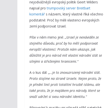
nejodvážnější evropský politik Geert Wilders
napsal pro
trumpovský server Breitbart
komentář
s názvem, který vlastně říká všechno
podstatné: Proč by měli vlastenci evropských
zemí podporovat Izrael.
Píše v něm mimo jiné:
„Izrael je nenáviděn ze
stejného důvodu, proč by ho měli podporovat
evropští vlastenci: Protože nám ukazuje, jak
důležité je pro národ mít vlastní národní stát se
silnými a střeženými hranicemi.“
A o kus dál: „
…je to znovuzrozený národní stát.
Proto stojíme na straně Izraele. Nejen proto, že
je přední linií proti totalitní hrozbě islámu, ale
také proto, že je majákem pro národy, které se
snaží udržet si svou národní identitu.“
Přirovnání k majáku mi připadá příliš patetické.