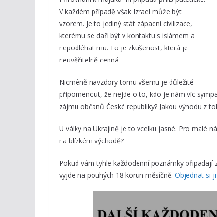
V každém případě však Izrael může být
vzorem. Je to jediný stát západní civilizace,
kterému se daří být v kontaktu s islámem a
nepodléhat mu. To je zkušenost, která je
neuvěřitelně cenná.
Nicméně navzdory tomu všemu je důležité
připomenout, že nejde o to, kdo je nám víc sympat
zájmu občanů České republiky? Jakou výhodu z t
U války na Ukrajině je to vcelku jasné. Pro malé n
na blízkém východě?
Pokud vám tyhle každodenní poznámky připadají za
vyjde na pouhých 18 korun měsíčně.
Objednat si j