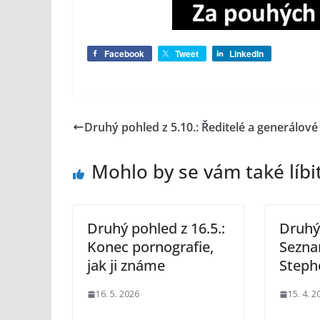
Facebook
Tweet
LinkedIn
Druhý pohled z 5.10.: Ředitelé a generálové
Mohlo by se vám také líbi
Druhý pohled z 16.5.:
Druhý 
Konec pornografie,
Sezna
jak ji známe
Steph
16. 5. 2026
15. 4. 2