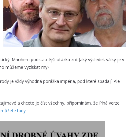
ický. Mnohem podstatnější otázka zní: Jaký výsledek války je v
oho můžeme vyzískat my?
árody je vždy výhodná porážka impéria, pod které spadají. Ale
jímavé a chcete je číst všechny, připomínám, že Plná verze
i můžete tady.