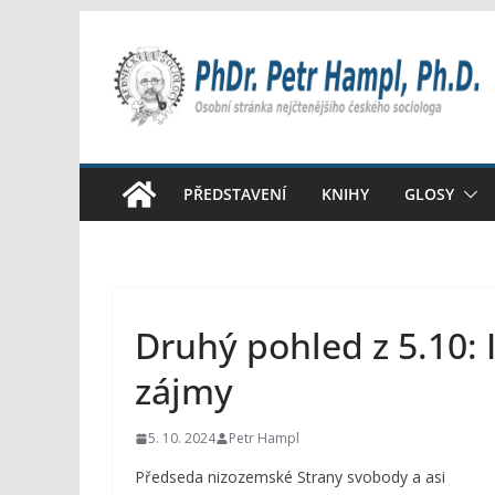
Přeskočit
na
obsah
PŘEDSTAVENÍ
KNIHY
GLOSY
Druhý pohled z 5.10: 
zájmy
5. 10. 2024
Petr Hampl
Předseda nizozemské Strany svobody a asi