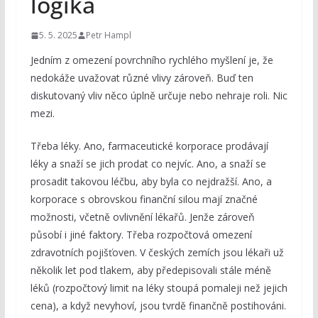
logika
5. 5. 2025
Petr Hampl
Jedním z omezení povrchního rychlého myšlení je, že
nedokáže uvažovat různé vlivy zároveň. Buď ten
diskutovaný vliv něco úplně určuje nebo nehraje roli. Nic
mezi.
Třeba léky. Ano, farmaceutické korporace prodávají
léky a snaží se jich prodat co nejvíc. Ano, a snaží se
prosadit takovou léčbu, aby byla co nejdražší. Ano, a
korporace s obrovskou finanční silou mají značné
možnosti, včetně ovlivnění lékařů. Jenže zároveň
působí i jiné faktory. Třeba rozpočtová omezení
zdravotních pojišťoven. V českých zemích jsou lékaři už
několik let pod tlakem, aby předepisovali stále méně
léků (rozpočtový limit na léky stoupá pomaleji než jejich
cena), a když nevyhoví, jsou tvrdě finančně postihováni.