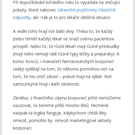
Při dopočítávání loňského roku to vypadala na zničující
pokuty, které nakonec
zdravotní pojišťovny částečně
odpustily
, ale i tak je to pro lékaře obtížná situace.
A vedle toho hrají roli další vlivy. Třeba to, že každý
(nebo téměř každý) lékař se snaží svému pacientovi
prospět. Nebo to, že různí lékaři mají různé předsudky
(mají nebo nemají rádi různé typy léčby a preparáty). A
konec konců, i manažeři farmaceutických korporací
raději vydělají na tom, že někomu pomohou než na
tom, že mu zničí zdraví – pokud mají na výběr. Roli
samozřejmě hrají i další okolnosti.
Zkrátka, z finančního zájmu korporací ještě nemůžeme
usuzovat, že bereme příliš mnoho léků. Nicméně
naopak ta logika funguje. Kdybychom chtěli léky
omezit, pomohlo by omezit marketingové aktivity
korporací.