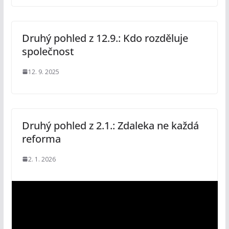
Druhý pohled z 12.9.: Kdo rozděluje
společnost
12. 9. 2025
Druhý pohled z 2.1.: Zdaleka ne každá
reforma
2. 1. 2026
V
i
d
e