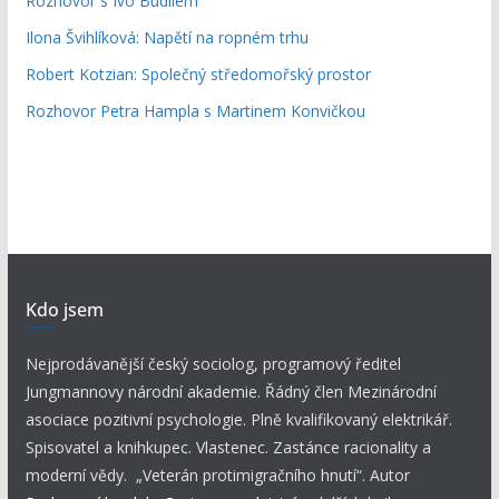
Rozhovor s Ivo Budilem
Ilona Švihlíková: Napětí na ropném trhu
Robert Kotzian: Společný středomořský prostor
Rozhovor Petra Hampla s Martinem Konvičkou
Kdo jsem
Nejprodávanější český sociolog, programový ředitel
Jungmannovy národní akademie. Řádný člen Mezinárodní
asociace pozitivní psychologie. Plně kvalifikovaný elektrikář.
Spisovatel a knihkupec. Vlastenec. Zastánce racionality a
moderní vědy. „Veterán protimigračního hnutí“. Autor