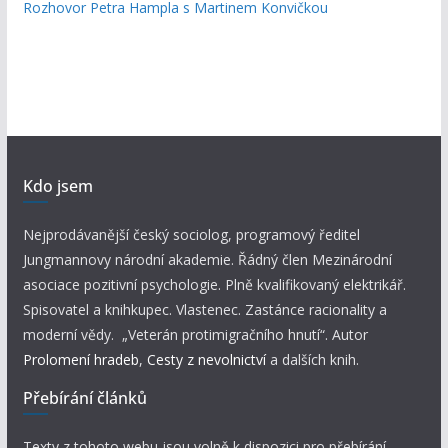
Rozhovor Petra Hampla s Martinem Konvičkou
Kdo jsem
Nejprodávanější český sociolog, programový ředitel
Jungmannovy národní akademie. Řádný člen Mezinárodní
asociace pozitivní psychologie. Plně kvalifikovaný elektrikář.
Spisovatel a knihkupec. Vlastenec. Zastánce racionality a
moderní vědy. „Veterán protimigračního hnutí“. Autor
Prolomení hradeb
,
Cesty z nevolnictví
a dalších knih.
Přebírání článků
Texty z tohoto webu jsou volně k dispozici pro přebírání.