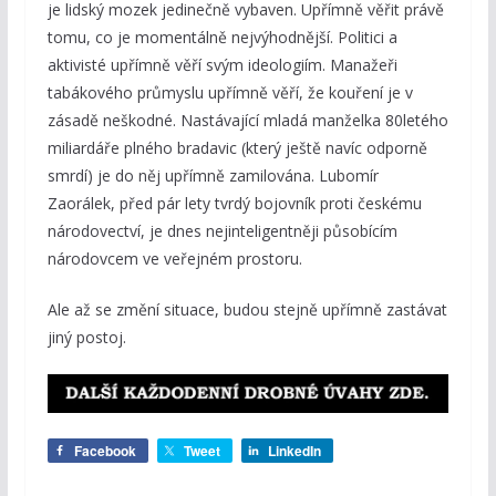
je lidský mozek jedinečně vybaven. Upřímně věřit právě
tomu, co je momentálně nejvýhodnější. Politici a
aktivisté upřímně věří svým ideologiím. Manažeři
tabákového průmyslu upřímně věří, že kouření je v
zásadě neškodné. Nastávající mladá manželka 80letého
miliardáře plného bradavic (který ještě navíc odporně
smrdí) je do něj upřímně zamilována. Lubomír
Zaorálek, před pár lety tvrdý bojovník proti českému
národovectví, je dnes nejinteligentněji působícím
národovcem ve veřejném prostoru.
Ale až se změní situace, budou stejně upřímně zastávat
jiný postoj.
Facebook
Tweet
LinkedIn