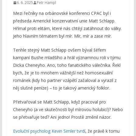
6. 6. 2025
Petr Hampl
Mezi řečníky na orbánovské konferenci CPAC byl i
předseda Americké konzervativní unie Matt Schlapp.
Hřímal proti elitám, které nás chtějí zatáhnout do války.
Jeho hlavním tématem byl mír. Mír, mír a zase mír.
Tenhle stejný Matt Schlapp ovšem býval šéfem
kampaní Bushe mladšího a hrál významnou roli v týmu
Dicka Cheneyho. Ano, toho fanatického válečníka. Řekl
bych, že je to mnohem vážnější než homosexuální
románek (kdy ho partner vzápětí zažaloval a vyrazil z
něj slušné peníze) – to je takový americký folklor.
Přetvařoval se Matt Schlapp, když pracoval pro
Cheneyho (a ve skutečnosti byl mírovou holubicí)? Nebo
se přetvařuje teď? Ani jedno! Prostě změnil názor.
Evoluční psycholog Kevin Simler tvrdí
, že právě k tomu