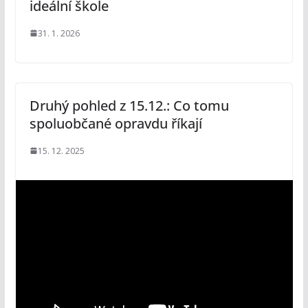
ideální škole
31. 1. 2026
Druhý pohled z 15.12.: Co tomu
spoluobčané opravdu říkají
15. 12. 2025
V
i
d
e
o
p
ř