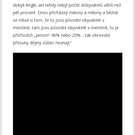
dobyli Anglii, ani tehdy nebyl počet dobyvatelů větší než
pět procent. Dnes přicházejí miliony a miliony a běžně
se mluví o tom, že tu jsou původní obyvatelé v
menšině, tam jsou původní obyvatelé v menšině, tu je
příchozích „jenom“ 40% nebo 20%… tak obrovské
přesuny dějiny vůbec neznají.“