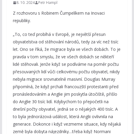
8. 10. 2024
Petr Hampl
Z rozhovoru s Robinem Čumpelíkem na Inovaci
republiky.
„To, co teď probíhá v Evropě, je největší přesun
obyvatelstva od stěhování národů, tedy za víc než tisíc
let. Ono se říká, že migrace byla ve všech dobách. To je
pravda v tom smyslu, že ve všech dobách se někteří
lidé stěhovali. Jenže když se podíváme na poměr počtu
přesouvaných lidí vůči celkovému počtu obyvatel, nikdy
nebyla migrace srovnatelně masivní. Douglas Murray
připomíná, že když prchali francouzští protestanti před
pronásledováním a Anglie jim poskytla útočiště, přišlo
do Anglie 30 tisíc lidí. Kdybychom to přepočetli na
dnešní počty obyvatel, jedná se o nějakých 400 tisíc. A
to byla jednorázová událost, která Anglii ovlivnila na
generace. Dokonce i když vezmeme situace, kdy nějaká
země byla dobyta nájezdníky…třeba když Normani