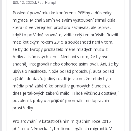
8. 12. 2025
Petr Hampl
Poslední poznámka ke konferenci Příčiny a důsledky
migrace. Michal Semín ve svém vystoupení shrnul čísla,
která už ve veřejném prostoru zaznívala, ale teprve,
když to pořádně srovnáte, vidíte celý ten průšvih. Rozdíl
mezi kritickým rokem 2015 a současností není v tom,
že by do Evropy přicházelo méně mladých mužů z
Afriky a islámských zemí. Není ani v tom, že by nyní
snadněji integrovali nebo dokonce asimilovali. Ani, že by
ubývalo násilnosti. Nože pořád propichují, auta pořád
vjíždějí do davů. Jediný rozdíl je v tom, že tehdy byla
média plná záběrů kolonistů v gumových člunech, a
dnes je takových záběrů málo. Ti lidé většinou dostávají
povolení k pobytu a přijíždějí normálními dopravními
prostředky.
Pro srovnání. V katastrofálním migračním roce 2015
přišlo do Německa 1,1 milionu ilegálních migrantů. V