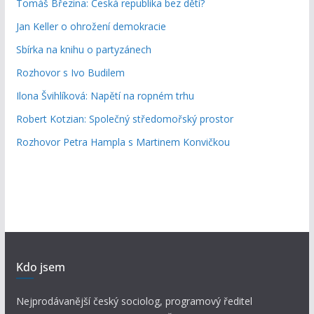
Tomáš Březina: Česká republika bez dětí?
Jan Keller o ohrožení demokracie
Sbírka na knihu o partyzánech
Rozhovor s Ivo Budilem
Ilona Švihlíková: Napětí na ropném trhu
Robert Kotzian: Společný středomořský prostor
Rozhovor Petra Hampla s Martinem Konvičkou
Kdo jsem
Nejprodávanější český sociolog, programový ředitel