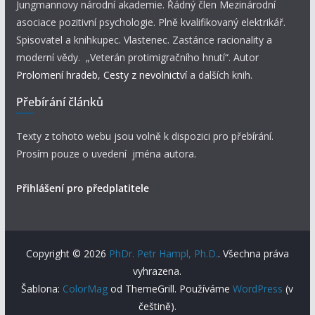
Jungmannovy národní akademie. Řádný člen Mezinárodní
asociace pozitivní psychologie. Plně kvalifikovaný elektrikář.
Spisovatel a knihkupec. Vlastenec. Zastánce racionality a
moderní vědy. „Veterán protimigračního hnutí“. Autor
Prolomení hradeb
,
Cesty z nevolnictví
a dalších knih.
Přebírání článků
Texty z tohoto webu jsou volně k dispozici pro přebírání.
Prosím pouze o uvedení jména autora.
Přihlášení pro předplatitele
Copyright © 2026
PhDr. Petr Hampl, Ph.D.
. Všechna práva
vyhrazena.
Šablona:
ColorMag
od ThemeGrill. Používáme
WordPress
(v
češtině).