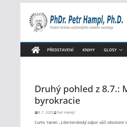
Přeskočit
na
obsah
PŘEDSTAVENÍ
KNIHY
GLOSY
Druhý pohled z 8.7.: 
byrokracie
8. 7. 2025
Petr Hampl
Curtis Yarvin:
„Libertariánský odpor vůči absolutní m