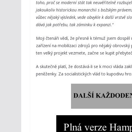
toho, proč se moderní stát tak neuvěřitelně rozbujel
jakoukoliv historickou monarchii s božským právem
vůbec nějaký výsledek, vede obvykle k další vrstvě slo
dává jak potřebu, tak záminku k expanzi.“
Moji čtenáři vědí, že přesně k témuž jsem dospěl u
zařízení na mobilizaci zdrojů pro nějaký obrovský p
ten velký projekt vezmete, začne se kupit přebyte
A skutečně platí, že dostává-li se k moci vláda zak
peněženky. Za socialistických vlád to kupodivu h