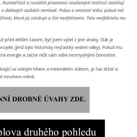
. Rozmařilost a rozsáhlé pravomoci současných institucí zastiňují
, o daňových sazbách nemluvě. Pokus o omezení státu, pokud má
žitosti, která jej oslabuje a činí neefektivním. Tato neefektivita mu
ž před delším časem, byť jsem vyšel z jiné strany. Stát je
rojekt (jímž bylo historicky nejčastěji vedení války). Pokud mu
čná energie a začne ničit sám sebe nesmyslnými činnostmi.
línající se volným trhem a minimálním státem, je čas držet si
rozí mnohem méně.