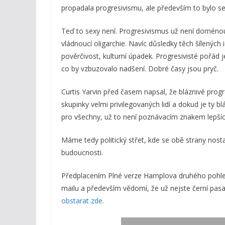
propadala progresivismu, ale především to bylo se
Teď to sexy není. Progresivismus už není doméno
vládnoucí oligarchie. Navíc důsledky těch šílených i
pověrčivost, kulturní úpadek. Progresivisté pořád j
co by vzbuzovalo nadšení. Dobré časy jsou pryč.
Curtis Yarvin před časem napsal, že bláznivé progr
skupinky velmi privilegovaných lidí a dokud je ty bl
pro všechny, už to není poznávacím znakem lepších l
Máme tedy politický střet, kde se obě strany nosta
budoucnosti.
Předplacením Plné verze Hamplova druhého pohled
mailu a především vědomí, že už nejste černí pasaž
obstarat zde.