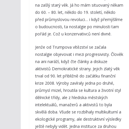
na zašlý starý věk. Já ho mám situovaný někam
do 60. – 80. let, někdo do 19. století, někdo
před průmyslovou revoluci… i když přemýšlíme
o budoucnosti, ta nostalgie po minulosti tam
pořád je. Což u konzervativců není divné.
Jenže od Trumpova vítězství se začala
nostalgie objevovat i mezi progresivisty. Člověk
na ani naráží, když čte články a diskuze
aktivistů Demokratické strany. Jejich zlatý věk
trval od 90. let přibližně do začátku finanční
krize 2008. Výroby zavíraly jedna po druhé,
průmysl mizel, hroutila se kultura a životní styl
dělnické třídy, ale z hlediska městských
intelektuálů, manažerů a aktivistů to byla
skvělá doba. Všude se rozbíhaly multikulturní a
ekologické programy, ale destruktivní výsledky
ještě nebyly vidět. Jedna instituce za druhou