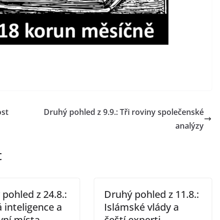
ost
Druhý pohled z 9.9.: Tři roviny společenské
analýzy
t
pohled z 24.8.:
Druhý pohled z 11.8.:
 inteligence a
Islámské vlády a
vní místa
čeští experti