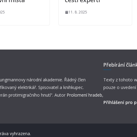
025
11. 8. 2025
Přebírání člán
 Jungmannovy národní akademie. Řádný člen
Texty z tohoto w
fikovaný elektrikář. Spisovatel a knihkupec.
pouze o uvedení
erán protimigračního hnutí“. Autor
Prolomení hradeb
,
Přihlášení pro p
práva vyhrazena.