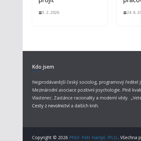
5. 2. 2026
24. 8. 2
Kdo jsem
Nejprodávanější český sociolog, programový ředitel
Mezinárodní asociace pozitivní psychologie. Plně kvali
Vlastenec. Zastánce racionality a moderní vědy. „Vet
Cesty z nevolnictví
a dalších knih.
Copyright © 2026
PhDr. Petr Hampl, Ph.D.
. Všechna 