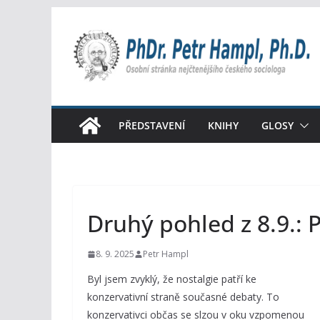
Přeskočit
na
obsah
PŘEDSTAVENÍ
KNIHY
GLOSY
Druhý pohled z 8.9.: P
8. 9. 2025
Petr Hampl
Byl jsem zvyklý, že nostalgie patří ke
konzervativní straně současné debaty. To
konzervativci občas se slzou v oku vzpomenou