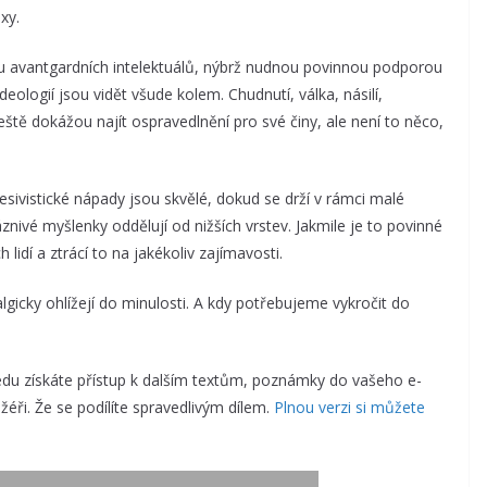
xy.
u avantgardních intelektuálů, nýbrž nudnou povinnou podporou
deologií jsou vidět všude kolem. Chudnutí, válka, násilí,
eště dokážou najít ospravedlnění pro své činy, ale není to něco,
esivistické nápady jsou skvělé, dokud se drží v rámci malé
áznivé myšlenky oddělují od nižších vrstev. Jakmile je to povinné
idí a ztrácí to na jakékoliv zajímavosti.
lgicky ohlížejí do minulosti. A kdy potřebujeme vykročit do
u získáte přístup k dalším textům, poznámky do vašeho e-
éři. Že se podílíte spravedlivým dílem.
Plnou verzi si můžete