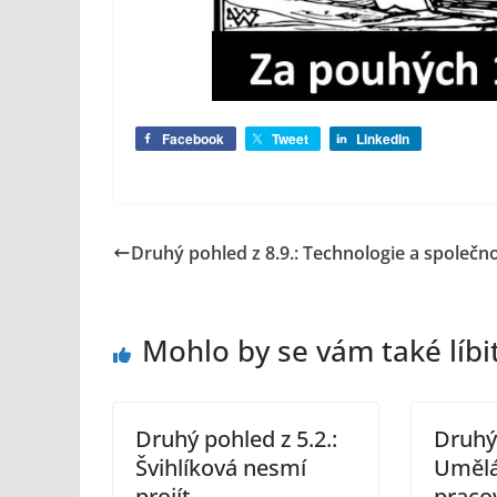
Facebook
Tweet
LinkedIn
Druhý pohled z 8.9.: Technologie a společn
Mohlo by se vám také líbi
Druhý pohled z 5.2.:
Druhý 
Švihlíková nesmí
Umělá
projít
praco