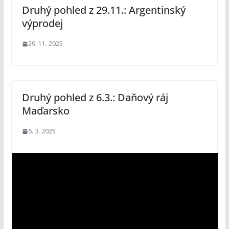
Druhý pohled z 29.11.: Argentinský
výprodej
29. 11. 2025
Druhý pohled z 6.3.: Daňový ráj
Maďarsko
6. 3. 2025
V
i
d
e
o
p