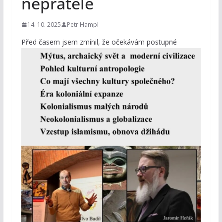
nepřátelé
14. 10. 2025
Petr Hampl
P
řed časem jsem zmínil, že očekávám postupné