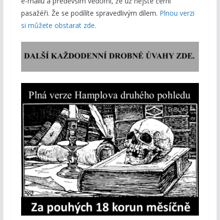
e-mailu a především vědomí, že už nejste černí
pasažéři. Že se podílíte spravedlivým dílem.
Plnou verzi
si můžete obstarat zde.