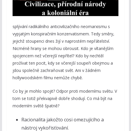
splývání radikálního anticivilizačního neomarxismu s
vypjatým konspiračním konzervatismem. Tedy směry,
jejichž stoupenci dnes žijí v naprostém nepřátelství.
Nicméně hrany se mohou obrousit. Kdo je vítanějším
spojencem než včerejší nepřítel? Kdo by nechtěl
prožívat ten pocit, kdy se včerejší soupeři obejmou a
jdou společně zachraňovat svět. Ani v žádném
hollywoodském filmu nemůže chybě.
Co by je mohlo spojit? Odpor proti modernímu světu. V
tom se totiž překvapivě dobře shodují. Co má být na
moderním světě špatně?
Racionalita jakožto cosi omezujícího a
nástroj vykořisťování.