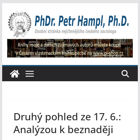
Přeskočit
na
obsah
Druhý pohled ze 17. 6.:
Analýzou k beznaději