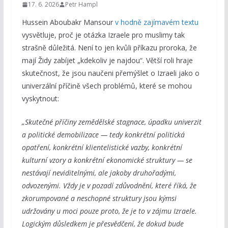
17. 6. 2026
Petr Hampl
Hussein Aboubakr Mansour
v hodně zajímavém textu
vysvětluje, proč je otázka Izraele pro muslimy tak
strašně důležitá. Není to jen kvůli příkazu proroka, že
mají Židy zabíjet „kdekoliv je najdou“. Větší roli hraje
skutečnost, že jsou naučeni přemýšlet o Izraeli jako o
univerzální příčině všech problémů, které se mohou
vyskytnout:
„Skutečné příčiny zemědělské stagnace, úpadku univerzit
a politické demobilizace — tedy konkrétní politická
opatření, konkrétní klientelistické vazby, konkrétní
kulturní vzory a konkrétní ekonomické struktury — se
nestávají neviditelnými, ale jakoby druhořadými,
odvozenými. Vždy je v pozadí zdůvodnění, které říká, že
zkorumpované a neschopné struktury jsou kýmsi
udržovány u moci pouze proto, že je to v zájmu Izraele.
Logickým důsledkem je přesvědčení, že dokud bude