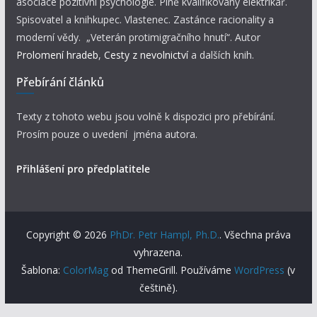
asociace pozitivní psychologie. Plně kvalifikovaný elektrikář.
Spisovatel a knihkupec. Vlastenec. Zastánce racionality a
moderní vědy. „Veterán protimigračního hnutí“. Autor
Prolomení hradeb
,
Cesty z nevolnictví
a dalších knih.
Přebírání článků
Texty z tohoto webu jsou volně k dispozici pro přebírání.
Prosím pouze o uvedení jména autora.
Přihlášení pro předplatitele
Copyright © 2026
PhDr. Petr Hampl, Ph.D.
. Všechna práva
vyhrazena.
Šablona:
ColorMag
od ThemeGrill. Používáme
WordPress
(v
češtině).