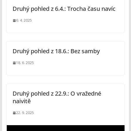
Druhý pohled z 6.4.: Trocha času navíc
6. 4. 2025
Druhý pohled z 18.6.: Bez samby
18. 6. 2025
Druhý pohled z 22.9.: O vražedné
naivitě
22. 9. 2025
V