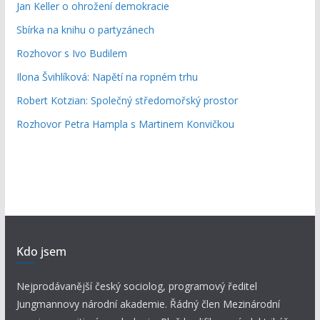
Jan Keller o ohrožení demokracie
Sbírka na knihu o partyzánech
Rozhovor s Ivo Budilem
Ilona Švihlíková: Napětí na ropném trhu
Robert Kotzian: Společný středomořský prostor
Rozhovor Petra Hampla s Martinem Konvičkou
Kdo jsem
Nejprodávanější český sociolog, programový ředitel
Jungmannovy národní akademie. Řádný člen Mezinárodní