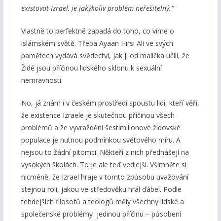
existovat Izrael, je jakýkoliv problém neřešitelný.“
Vlastně to perfektně zapadá do toho, co víme o
islámském světě. Třeba Ayaan Hirsi Ali ve svých
pamětech vydává svědectví, jak ji od malička učili, že
Židé jsou příčinou lidského sklonu k sexuální
nemravnosti.
No, já znám i v českém prostředí spoustu lidí, kteří věří,
že existence Izraele je skutečnou příčinou všech
problémů a že vyvraždění šestimilionové židovské
populace je nutnou podmínkou světového míru. A
nejsou to žádní pitomci. Někteří z nich přednášejí na
vysokých školách. To je ale teď vedlejší. Všimněte si
nicméně, že Izrael hraje v tomto způsobu uvažování
stejnou roli, jakou ve středověku hrál ďábel. Podle
tehdejších filosofů a teologů měly všechny lidské a
společenské problémy jedinou příčinu – působení