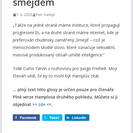
šmejdem
7. 6. 2026
Petr Hampl
„Takže na jedné straně máme instituce, které propagují
progresivní lži, a na druhé straně máme internet, kde je
preferován chudinsky zaměřený ‚šmejd‘ – což je
mimochodem skvělé slovo, které označuje nekvalitní,
masově produkovaný obsah umělé inteligence.“
Tolik Curtis Yarvin v rozhovoru pro Junge Freiheit. Moji
čtenáři vědí, že by to mohl být Hamplův citát.
... plný text této glosy je určen pouze pro čtenáře
Plné verze Hamplova druhého pohledu. Můžete si ji
objednat >>
zde
<<.
Facebook
Tweet
LinkedIn