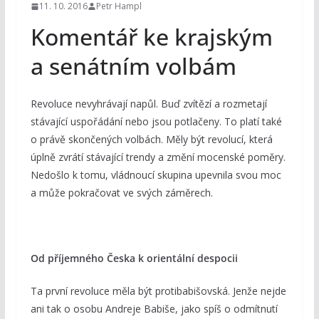
11. 10. 2016
Petr Hampl
Komentář ke krajským
a senátním volbám
Revoluce nevyhrávají napůl. Buď zvítězí a rozmetají
stávající uspořádání nebo jsou potlačeny. To platí také
o právě skončených volbách. Měly být revolucí, která
úplně zvrátí stávající trendy a změní mocenské poměry.
Nedošlo k tomu, vládnoucí skupina upevnila svou moc
a může pokračovat ve svých záměrech.
Od příjemného Česka k orientální despocii
Ta první revoluce měla být protibabišovská. Jenže nejde
ani tak o osobu Andreje Babiše, jako spíš o odmítnutí