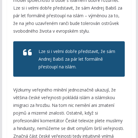
model společnosti si bude s islámem dobře rozumět.
Lze si i velmi dobře představit, že sám Andrej Babiš za
pár let formálně přestoupí na islám – výměnou za to,
že na jeho uzavřeném ranči bude tolerován ostrůvek
svobodného života v evropském stylu.
Lze si i velmi dobře představit, že sám
Andrej Babiš za pár let formálně
přestoupí na islám.
Výzkumy veřejného mínění jednoznačně ukazují, že
většina české veřejnosti pokládá islám a islámskou
imigraci za hrozbu. Na tom nic nemění ani zmatení
pojmů a mizerné znalosti. Ostatně, když si
profesionální komentátor České televize plete muslimy
a hinduisty, nemůžeme se divit omylům širší veřejnosti.
Značná část české veřejnosti tedy intuitivně vnímá