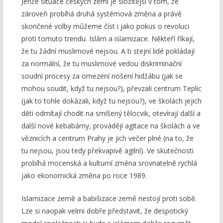
Jenže situace českých zemí je složitější v tom, že
zároveň probíhá druhá systémová změna a právě
skončené volby můžeme číst i jako pokus o revoluci
proti tomuto trendu. Islám a islamizace. Někteří říkají,
že tu žádní muslimové nejsou. A ti stejní lidé pokládají
za normální, že tu muslimové vedou diskriminační
soudní procesy za omezení nošení hidžábu (jak se
mohou soudit, když tu nejsou?), převzali centrum Teplic
(jak to tohle dokázali, když tu nejsou?), ve školách jejich
děti odmítají chodit na smíšený tělocvik, otevírají další a
další nové kebabárny, provádějí agitace na školách a ve
věznicích a centrum Prahy je jich večer plné (na to, že
tu nejsou, jsou tedy překvapivě agilní). Ve skutečnosti
probíhá mocenská a kulturní změna srovnatelně rychlá
jako ekonomická změna po roce 1989.
Islamizace země a babišizace země nestojí proti sobě.
Lze si naopak velmi dobře představit, že despotický