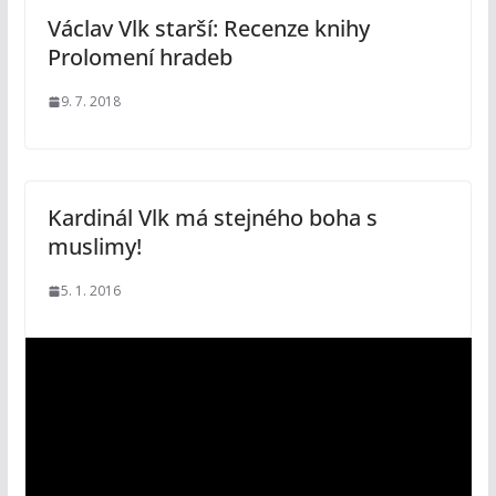
Václav Vlk starší: Recenze knihy
Prolomení hradeb
9. 7. 2018
Kardinál Vlk má stejného boha s
muslimy!
5. 1. 2016
V
i
d
e
o
p