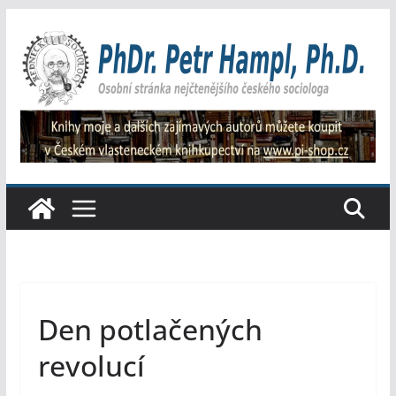
Přeskočit
na
obsah
Den potlačených
revolucí