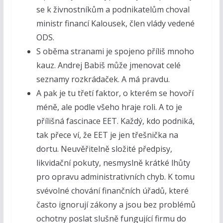
se k živnostníkům a podnikatelům choval
ministr financí Kalousek, člen vlády vedené
ODS.
S oběma stranami je spojeno příliš mnoho
kauz. Andrej Babiš může jmenovat celé
seznamy rozkrádaček. A má pravdu.
A pak je tu třetí faktor, o kterém se hovoří
méně, ale podle všeho hraje roli. A to je
přílišná fascinace EET. Každý, kdo podniká,
tak přece ví, že EET je jen třešnička na
dortu. Neuvěřitelně složité předpisy,
likvidační pokuty, nesmyslně krátké lhůty
pro opravu administrativních chyb. K tomu
svévolné chování finančních úřadů, které
často ignorují zákony a jsou bez problémů
ochotny poslat slušně fungující firmu do