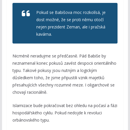
Pokud se Babišova moc rozkolísá, je
dost možné, že se proti němu otočí
nejen prezident Zeman, ale i pražská
kavárna.
Nicméně neradujme se předčasně. Pád Babiše by
neznamenal konec pokusů zavést despocii orientálního
typu. Takové pokusy jsou nutným a logickým
důsledkem toho, že jsme připustili vznik majetků
přesahujících všechny rozumné meze. I oligarchové se
chovají racionálně.
Islamizace bude pokračovat bez ohledu na počasí a fázi
hospodářského cyklu. Pokud nedojde k revoluci
orbánovského typu.