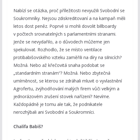
Nabízí se otázka, proč příležitosti nevyužili Svobodní se
Soukromníky. Nejsou zdiskreditovaní a na kampaň měli
letos dost peněz. Poprvé si mohli dovolit billboardy
v počtech srovnatelných s parlamentními stranami.
Jenže se nevydařilo, a o důvodech můžeme jen
spekulovat. Rozhodlo, že se místo ventilace
protibabišovského vzteku zaměřili na díry na silnicích?
Možná. Nebo až křečovitá snaha podobat se
„standardním stranám“? Možná. Nebo zbytečná
umírněnost, se kterou se zdráhali mluvit o vyvlastnění
Agrofertu, zvýhodňování malých firem vůči velkým a
jednorázovém zrušení stovek nařízení? Nevíme.
Každopádně je tomu ale tak, že podnikatele
nerozhýbali ani Svobodní a Soukromníci.
Chalífa Babiš?