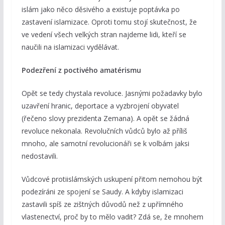
islám jako něco děsivého a existuje poptávka po
zastavení islamizace. Oproti tomu stojí skutečnost, že
ve vedení všech velkých stran najdeme lidi, kteří se
naučili na islamizaci vydělávat.
Podezření z poctivého amatérismu
Opět se tedy chystala revoluce. Jasnými požadavky bylo
uzavření hranic, deportace a vyzbrojení obyvatel
(řečeno slovy prezidenta Zemana). A opět se žádná
revoluce nekonala. Revolučních vůdců bylo až příliš
mnoho, ale samotní revolucionáři se k volbám jaksi
nedostavili.
Vůdcové protiislámských uskupení přitom nemohou být
podezíráni ze spojení se Saudy. A kdyby islamizaci
zastavili spíš ze zištných důvodů než z upřímného
vlastenectví, proč by to mělo vadit? Zdá se, že mnohem