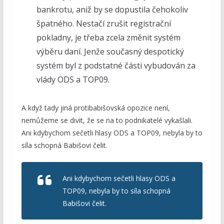
bankrotu, aniž by se dopustila čehokoliv
špatného. Nestačí zrušit registrační
pokladny, je třeba zcela změnit systém
výběru daní. Jenže současný despotický
systém byl z podstatné části vybudován za
vlády ODS a TOP09.
A když tady jiná protibabišovská opozice není,
nemůžeme se divit, že se na to podnikatelé vykašlali.
Ani kdybychom sečetli hlasy ODS a TOP09, nebyla by to
síla schopná Babišovi čelit.
Ani kdybychom sečetli hlasy ODS a
TOP09, nebyla by to síla schopná
Babišovi čelit.