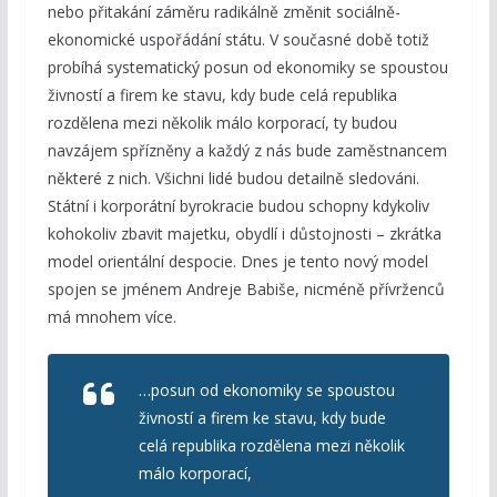
nebo přitakání záměru radikálně změnit sociálně-
ekonomické uspořádání státu. V současné době totiž
probíhá systematický posun od ekonomiky se spoustou
živností a firem ke stavu, kdy bude celá republika
rozdělena mezi několik málo korporací, ty budou
navzájem spřízněny a každý z nás bude zaměstnancem
některé z nich. Všichni lidé budou detailně sledováni.
Státní i korporátní byrokracie budou schopny kdykoliv
kohokoliv zbavit majetku, obydlí i důstojnosti – zkrátka
model orientální despocie. Dnes je tento nový model
spojen se jménem Andreje Babiše, nicméně přívrženců
má mnohem více.
…posun od ekonomiky se spoustou
živností a firem ke stavu, kdy bude
celá republika rozdělena mezi několik
málo korporací,