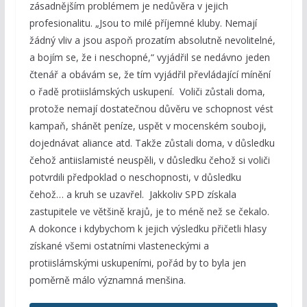
zásadnějším problémem je nedůvěra v jejich
profesionalitu. „Jsou to milé příjemné kluby. Nemají
žádný vliv a jsou aspoň prozatím absolutně nevolitelné,
a bojím se, že i neschopné,“ vyjádřil se nedávno jeden
čtenář a obávám se, že tím vyjádřil převládající mínění
o řadě protiislámských uskupení. Voliči zůstali doma,
protože nemají dostatečnou důvěru ve schopnost vést
kampaň, shánět peníze, uspět v mocenském souboji,
dojednávat aliance atd. Takže zůstali doma, v důsledku
čehož antiislamisté neuspěli, v důsledku čehož si voliči
potvrdili předpoklad o neschopnosti, v důsledku
čehož… a kruh se uzavřel. Jakkoliv SPD získala
zastupitele ve většině krajů, je to méně než se čekalo.
A dokonce i kdybychom k jejich výsledku přičetli hlasy
získané všemi ostatními vlasteneckými a
protiislámskými uskupeními, pořád by to byla jen
poměrně málo významná menšina.