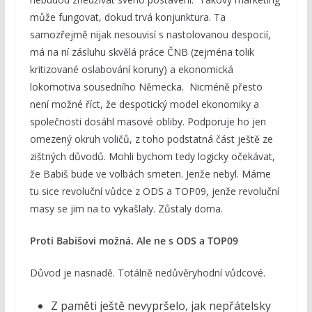
může fungovat, dokud trvá konjunktura. Ta
samozřejmě nijak nesouvisí s nastolovanou despocií,
má na ní zásluhu skvělá práce ČNB (zejména tolik
kritizované oslabování koruny) a ekonomická
lokomotiva sousedního Německa. Nicméně přesto
není možné říct, že despotický model ekonomiky a
společnosti dosáhl masové obliby. Podporuje ho jen
omezený okruh voličů, z toho podstatná část ještě ze
zištných důvodů. Mohli bychom tedy logicky očekávat,
že Babiš bude ve volbách smeten. Jenže nebyl. Máme
tu sice revoluční vůdce z ODS a TOP09, jenže revoluční
masy se jim na to vykašlaly. Zůstaly doma.
Proti Babišovi možná. Ale ne s ODS a TOP09
Důvod je nasnadě. Totálně nedůvěryhodní vůdcové.
Z paměti ještě nevypršelo, jak nepřátelsky