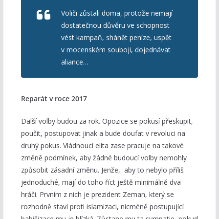
Voliči zůstali doma, protože nemají
dostatečnou důvěru ve schopnost
vést kampaň, shánět peníze, uspět
v mocenském souboji, dojednávat
aliance…
Reparát v roce 2017
Další volby budou za rok. Opozice se pokusí přeskupit,
poučit, postupovat jinak a bude doufat v revoluci na
druhý pokus. Vládnoucí elita zase pracuje na takové
změně podmínek, aby žádné budoucí volby nemohly
způsobit zásadní změnu. Jenže, aby to nebylo příliš
jednoduché, mají do toho říct ještě minimálně dva
hráči. Prvním z nich je prezident Zeman, který se
rozhodně staví proti islamizaci, nicméně postupující
babišizace mu je blízká. Zůstane mu ta sympatie, pokud