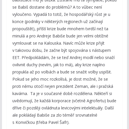
se Babiš dostane do problémů? A to vůbec není
vyloučeno. Vypadá to totiž, že hospodářský růst je u
konce (podniky v některých regionech už začínají
propouštět), příští krize bude mnohem tvrdší než ta
minulá a pro Andreje Babiše bude jen velmi obtížné
vymlouvat se na Kalouska. Navíc může krize přijít
v takovou dobu, že začne být spojována s nástupem
EET. Předpokládám, že se teď Andrej modlí nebo snaží
ovlivnit duchy (nevím, jak to má), aby krize naplno
propukla až po volbách a bude se snažit volby uspíšit.
Pokud se jeho moc rozkolísá, je dost možné, že se
proti němu otočí nejen prezident Zeman, ale i pražská
kavárna. Ta je v současné době rozdělena. Někteří si
uvědomují, že každá korporace (včetně Agrofertu) bude
dříve či později ovládnuta levicovými intelektuály. Další
ale pokládají Babiše za zlo téměř srovnatelné
s Konvičkou (třeba Pavel Šafr).