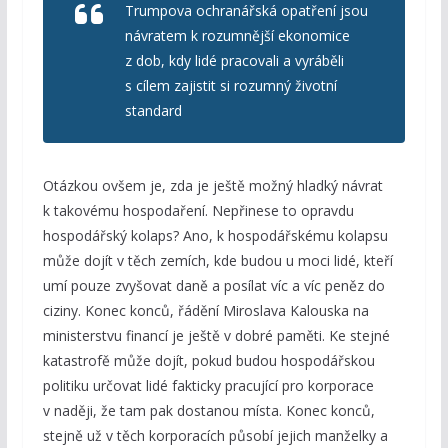
Trumpova ochranářská opatření jsou
návratem k rozumnější ekonomice
z dob, kdy lidé pracovali a vyráběli
s cílem zajistit si rozumný životní
standard
Otázkou ovšem je, zda je ještě možný hladký návrat
k takovému hospodaření. Nepřinese to opravdu
hospodářský kolaps? Ano, k hospodářskému kolapsu
může dojít v těch zemích, kde budou u moci lidé, kteří
umí pouze zvyšovat daně a posílat víc a víc peněz do
ciziny. Konec konců, řádění Miroslava Kalouska na
ministerstvu financí je ještě v dobré paměti. Ke stejné
katastrofě může dojít, pokud budou hospodářskou
politiku určovat lidé fakticky pracující pro korporace
v naději, že tam pak dostanou místa. Konec konců,
stejně už v těch korporacích působí jejich manželky a