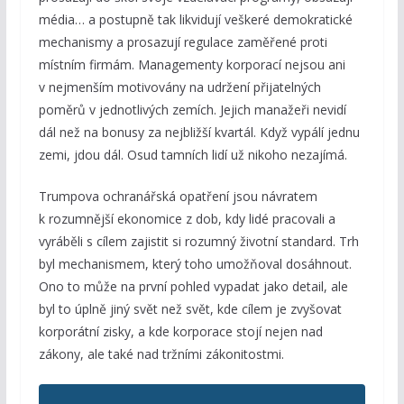
média… a postupně tak likvidují veškeré demokratické
mechanismy a prosazují regulace zaměřené proti
místním firmám. Managementy korporací nejsou ani
v nejmenším motivovány na udržení přijatelných
poměrů v jednotlivých zemích. Jejich manažeři nevidí
dál než na bonusy za nejbližší kvartál. Když vypálí jednu
zemi, jdou dál. Osud tamních lidí už nikoho nezajímá.
Trumpova ochranářská opatření jsou návratem
k rozumnější ekonomice z dob, kdy lidé pracovali a
vyráběli s cílem zajistit si rozumný životní standard. Trh
byl mechanismem, který toho umožňoval dosáhnout.
Ono to může na první pohled vypadat jako detail, ale
byl to úplně jiný svět než svět, kde cílem je zvyšovat
korporátní zisky, a kde korporace stojí nejen nad
zákony, ale také nad tržními zákonitostmi.