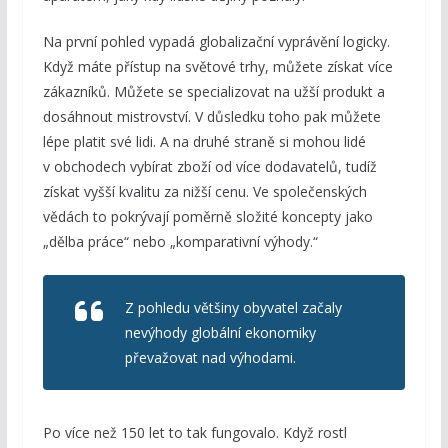
Na první pohled vypadá globalizační vyprávění logicky.
Když máte přístup na světové trhy, můžete získat více
zákazníků. Můžete se specializovat na užší produkt a
dosáhnout mistrovství. V důsledku toho pak můžete
lépe platit své lidi. A na druhé straně si mohou lidé
v obchodech vybírat zboží od více dodavatelů, tudíž
získat vyšší kvalitu za nižší cenu. Ve společenských
vědách to pokrývají poměrně složité koncepty jako
„dělba práce“ nebo „komparativní výhody.“
Z pohledu většiny obyvatel začaly
nevýhody globální ekonomiky
převažovat nad výhodami.
Po více než 150 let to tak fungovalo. Když rostl