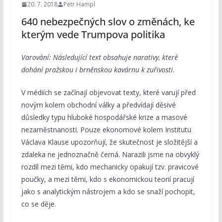
20. 7. 2018
Petr Hampl
640 nebezpečných slov o změnách, ke
kterým vede Trumpova politika
Varování: Následující text obsahuje narativy, které
dohání pražskou i brněnskou kavárnu k zuřivosti.
V médiích se začínají objevovat texty, které varují před
novým kolem obchodní války a předvídají děsivé
důsledky typu hluboké hospodářské krize a masové
nezaměstnanosti. Pouze ekonomové kolem Institutu
Václava Klause upozorňují, že skutečnost je složitější a
zdaleka ne jednoznačně černá. Narazili jsme na obvyklý
rozdíl mezi těmi, kdo mechanicky opakují tzv. pravicové
poučky, a mezi těmi, kdo s ekonomickou teorií pracují
jako s analytickým nástrojem a kdo se snaží pochopit,
co se děje.