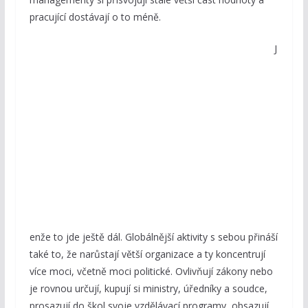
pracující dostávají o to méně.
J
enže to jde ještě dál. Globálnější aktivity s sebou přináší
také to, že narůstají větší organizace a ty koncentrují
více moci, včetně moci politické. Ovlivňují zákony nebo
je rovnou určují, kupují si ministry, úředníky a soudce,
prosazují do škol svoje vzdělávací programy, obsazují