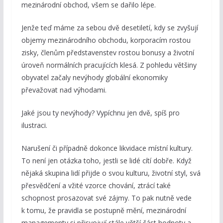
mezinárodní obchod, všem se dařilo lépe.
Jenže teď máme za sebou dvě desetiletí, kdy se zvyšují
objemy mezinárodního obchodu, korporacím rostou
zisky, členům představenstev rostou bonusy a životní
úroveň normálních pracujících klesá. Z pohledu většiny
obyvatel začaly nevýhody globální ekonomiky
převažovat nad výhodami.
Jaké jsou ty nevýhody? Vypíchnu jen dvě, spíš pro
ilustraci.
Narušení či případně dokonce likvidace místní kultury.
To není jen otázka toho, jestli se lidé cítí dobře. Když
nějaká skupina lidí přijde o svou kulturu, životní styl, svá
přesvědčení a vžité vzorce chování, ztrácí také
schopnost prosazovat své zájmy. To pak nutně vede
k tomu, že pravidla se postupně mění, mezinárodní
managementy si přisvojují stále větší část hodnoty a