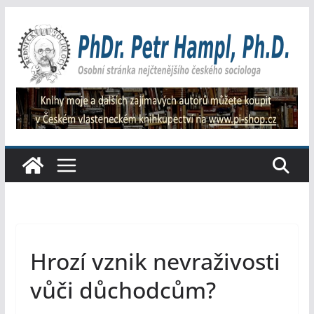
Přeskočit
na
obsah
Hrozí vznik nevraživosti
vůči důchodcům?