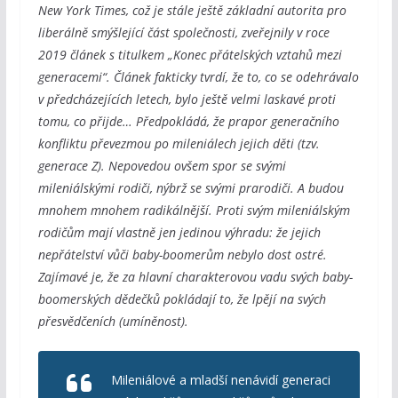
New York Times, což je stále ještě základní autorita pro
liberálně smýšlející část společnosti, zveřejnily v roce
2019 článek s titulkem „Konec přátelských vztahů mezi
generacemi“. Článek fakticky tvrdí, že to, co se odehrávalo
v předcházejících letech, bylo ještě velmi laskavé proti
tomu, co přijde… Předpokládá, že prapor generačního
konfliktu převezmou po mileniálech jejich děti (tzv.
generace Z). Nepovedou ovšem spor se svými
mileniálskými rodiči, nýbrž se svými prarodiči. A budou
mnohem mnohem radikálnější. Proti svým mileniálským
rodičům mají vlastně jen jedinou výhradu: že jejich
nepřátelství vůči baby-boomerům nebylo dost ostré.
Zajímavé je, že za hlavní charakterovou vadu svých baby-
boomerských dědečků pokládají to, že lpějí na svých
přesvědčeních (umíněnost).
Mileniálové a mladší nenávidí generaci