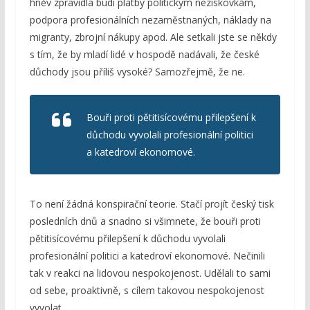
hněv zpravidla budí platby politickým neziskovkám,
podpora profesionálních nezaměstnaných, náklady na
migranty, zbrojní nákupy apod. Ale setkali jste se někdy
s tím, že by mladí lidé v hospodě nadávali, že české
důchody jsou příliš vysoké? Samozřejmě, že ne.
Bouři proti pětitisícovému přilepšení k
důchodu vyvolali profesionální politici
a katedroví ekonomové.
To není žádná konspirační teorie. Stačí projít český tisk
posledních dnů a snadno si všimnete, že bouři proti
pětitisícovému přilepšení k důchodu vyvolali
profesionální politici a katedroví ekonomové. Nečinili
tak v reakci na lidovou nespokojenost. Udělali to sami
od sebe, proaktivně, s cílem takovou nespokojenost
vyvolat.