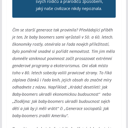
svých rodičů a prarodičů způsobem,
jaký naše civilizace nikdy nepoznala.
Čím se starší generace tak provinila? Převládající příběh
je ten, že baby boomers sami vyrůstali v 50. a 60. letech.
Ekonomiky rostly, otevírala se řada nových příležitostí,
bylo poměrně snadné si pořídit nemovitost. Tím jim měla
domněle vzniknout povinnost začít prosazovat extrémní
genderové programy a ekoterorismus. Oni však místo
toho v 80. letech sobecky volili pravicové strany. To říká
záplava článků i řada knih, jejich obsah do značné míry
odhadnete z názvu. Například: „Krádež desetiletí: Jak
Baby-boomers ukradli ekonomickou budoucnost“ nebo
„Zlodějna: Jak baby-boomers ukradli budoucnost svých
dětí a jak by ji měli vrátit“ či „Generace sociopatů: Jak
baby-boomers zradili Ameriku“.