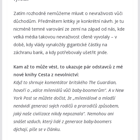
Zatím rozhodně nemůžeme mluvit o nevraživosti vůči
důchodům. Předmětem kritiky je konkrétní návrh. Je tu
nicméně temné varování ze zemí na západ od nás, kde
velká média takovou nevraživost cíleně vyvolaly – v
době, kdy vlády vynaložily gigantické částky na
záchranu bank, a kdy potřebovaly ušetřit jinde.
Kam až to může vést, to ukazuje pár odstavců z mé
nové knihy Cesta z nevolnictví:
Když to shrnuje komentátor britského The Guardian,
hovoří o „válce mileniálů vůči baby-boomerům“. A v New
York Post se můžete dočíst, že „mileniálové a mladší
nenávidí generaci svých rodičů a prarodičů způsobem,
jaký naše civilizace nikdy nepoznala“. Nemohou ani
snášet vzduch, který lidé z generace baby-boomers
dýchají, píše se v článku.