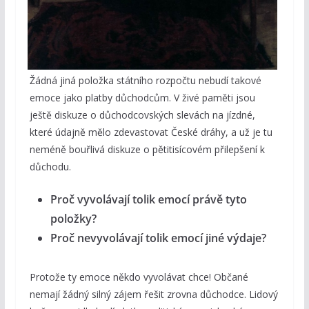
Žádná jiná položka státního rozpočtu nebudí takové
emoce jako platby důchodcům. V živé paměti jsou
ještě diskuze o důchodcovských slevách na jízdné,
které údajně mělo zdevastovat České dráhy, a už je tu
neméně bouřlivá diskuze o pětitisícovém přilepšení k
důchodu.
Proč vyvolávají tolik emocí právě tyto
položky?
Proč nevyvolávají tolik emocí jiné výdaje?
Protože ty emoce někdo vyvolávat chce! Občané
nemají žádný silný zájem řešit zrovna důchodce. Lidový