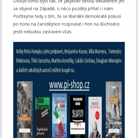
Dosud tomu bylo tak, že jakýkoliv děsivý dekadentní jev
se objevil na Západě, o něco později přišel i i nám.
Počítejme tedy s tím, že se liberální demokraté pokusí
po honu na čarodějnice rozpoutat i hon na důchodce.
Jestli nebudou zastaveni včas.