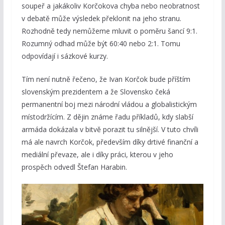
soupeř a jakákoliv Korčokova chyba nebo neobratnost
v debatě může výsledek překlonit na jeho stranu.
Rozhodně tedy nemůžeme mluvit o poměru šancí 9:1.
Rozumný odhad může být 60:40 nebo 2:1. Tomu
odpovídají i sázkové kurzy.
Tím není nutně řečeno, že Ivan Korčok bude příštím
slovenským prezidentem a že Slovensko čeká
permanentní boj mezi národní vládou a globalistickým
místodržícím. Z dějin známe řadu příkladů, kdy slabší
armáda dokázala v bitvě porazit tu silnější. V tuto chvíli
má ale navrch Korčok, především díky drtivé finanční a
mediální převaze, ale i díky práci, kterou v jeho
prospěch odvedl Štefan Harabin.