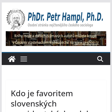
Přeskočit
na
obsah
Kdo je favoritem
slovenských