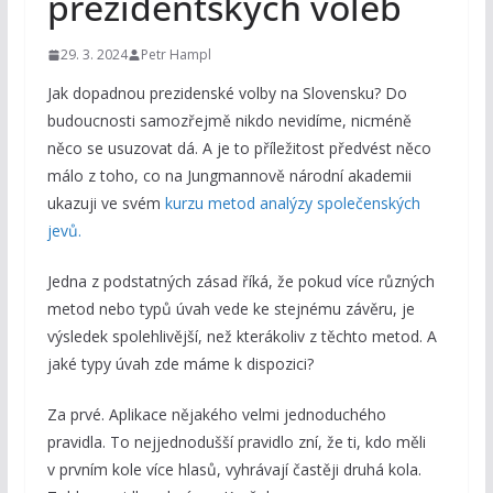
prezidentských voleb
29. 3. 2024
Petr Hampl
Jak dopadnou prezidenské volby na Slovensku? Do
budoucnosti samozřejmě nikdo nevidíme, nicméně
něco se usuzovat dá. A je to příležitost předvést něco
málo z toho, co na Jungmannově národní akademii
ukazuji ve svém
kurzu metod analýzy společenských
jevů.
Jedna z podstatných zásad říká, že pokud více různých
metod nebo typů úvah vede ke stejnému závěru, je
výsledek spolehlivější, než kterákoliv z těchto metod. A
jaké typy úvah zde máme k dispozici?
Za prvé. Aplikace nějakého velmi jednoduchého
pravidla. To nejjednodušší pravidlo zní, že ti, kdo měli
v prvním kole více hlasů, vyhrávají častěji druhá kola.