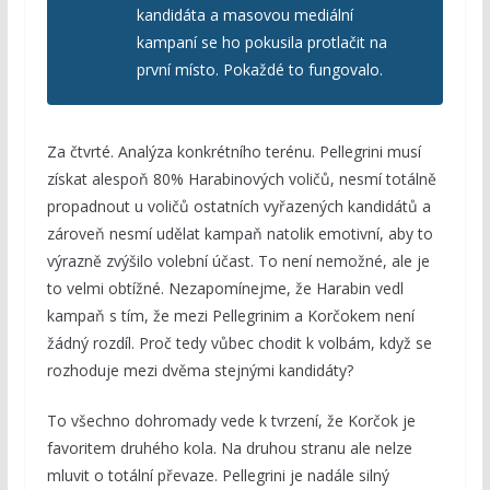
kandidáta a masovou mediální
kampaní se ho pokusila protlačit na
první místo. Pokaždé to fungovalo.
Za čtvrté. Analýza konkrétního terénu. Pellegrini musí
získat alespoň 80% Harabinových voličů, nesmí totálně
propadnout u voličů ostatních vyřazených kandidátů a
zároveň nesmí udělat kampaň natolik emotivní, aby to
výrazně zvýšilo volební účast. To není nemožné, ale je
to velmi obtížné. Nezapomínejme, že Harabin vedl
kampaň s tím, že mezi Pellegrinim a Korčokem není
žádný rozdíl. Proč tedy vůbec chodit k volbám, když se
rozhoduje mezi dvěma stejnými kandidáty?
To všechno dohromady vede k tvrzení, že Korčok je
favoritem druhého kola. Na druhou stranu ale nelze
mluvit o totální převaze. Pellegrini je nadále silný