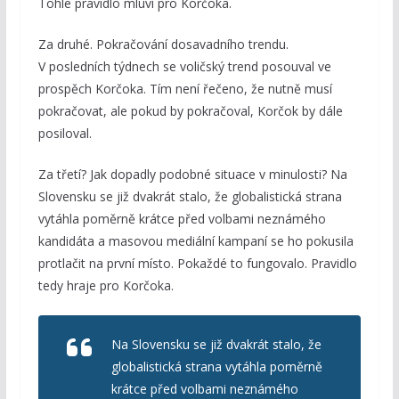
Tohle pravidlo mluví pro Korčoka.
Za druhé. Pokračování dosavadního trendu.
V posledních týdnech se voličský trend posouval ve
prospěch Korčoka. Tím není řečeno, že nutně musí
pokračovat, ale pokud by pokračoval, Korčok by dále
posiloval.
Za třetí? Jak dopadly podobné situace v minulosti? Na
Slovensku se již dvakrát stalo, že globalistická strana
vytáhla poměrně krátce před volbami neznámého
kandidáta a masovou mediální kampaní se ho pokusila
protlačit na první místo. Pokaždé to fungovalo. Pravidlo
tedy hraje pro Korčoka.
Na Slovensku se již dvakrát stalo, že
globalistická strana vytáhla poměrně
krátce před volbami neznámého