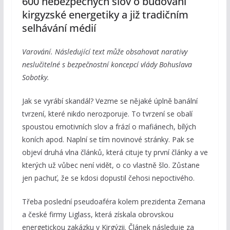
600 nebezpečných slov o budování
kirgyzské energetiky a již tradičním
selhávání médií
Varování. Následující text může obsahovat narativy
neslučitelné s bezpečnostní koncepcí vlády Bohuslava
Sobotky.
Jak se vyrábí skandál? Vezme se nějaké úplně banální
tvrzení, které nikdo nerozporuje. To tvrzení se obalí
spoustou emotivních slov a frází o mafiánech, bílých
koních apod. Naplní se tím novinové stránky. Pak se
objeví druhá vlna článků, která cituje ty první články a ve
kterých už vůbec není vidět, o co vlastně šlo. Zůstane
jen pachuť, že se kdosi dopustil čehosi nepoctivého.
Třeba poslední pseudoaféra kolem prezidenta Zemana
a české firmy Liglass, která získala obrovskou
energetickou zakázku v Kirgýzii. Článek následuje za