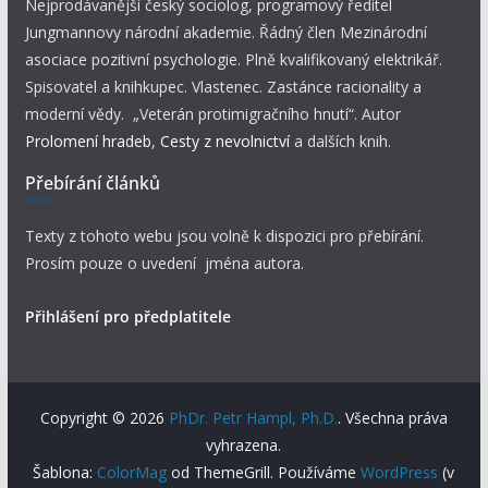
Nejprodávanější český sociolog, programový ředitel
Jungmannovy národní akademie. Řádný člen Mezinárodní
asociace pozitivní psychologie. Plně kvalifikovaný elektrikář.
Spisovatel a knihkupec. Vlastenec. Zastánce racionality a
moderní vědy. „Veterán protimigračního hnutí“. Autor
Prolomení hradeb
,
Cesty z nevolnictví
a dalších knih.
Přebírání článků
Texty z tohoto webu jsou volně k dispozici pro přebírání.
Prosím pouze o uvedení jména autora.
Přihlášení pro předplatitele
Copyright © 2026
PhDr. Petr Hampl, Ph.D.
. Všechna práva
vyhrazena.
Šablona:
ColorMag
od ThemeGrill. Používáme
WordPress
(v