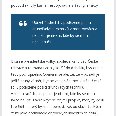
podvodník, bílý kůň a nespojovat je s žádnými fakty.
Udržet české lidi v podřízené pozici
druhořadých techniků v montovnách a
nepustit je nikam, kde by se mohli
něco naučit.
Blíží se prezidentské volby, společní kandidáti České
televize a Romana Bakaly se řítí do debaklu, hysterie je
tedy pochopitelná. Obávám se ale, že, že v pozadí je
ještě druhý záměr, byť ne zcela vědomý. Udržet české
lidi v podřízené pozici druhořadých techniků
v montovnách a nepustit je nikam, kde by se mohli
něco naučit. Takže když se objeví projekt, který by čeští
lidé řídili a který by mohl obnovit zašlou slávu českých
zemí jako dodavatele obrovských investičních celků,