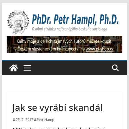
Přeskočit
na
obsah
Jak se vyrábí skandál
25. 7. 2017
Petr Hampl