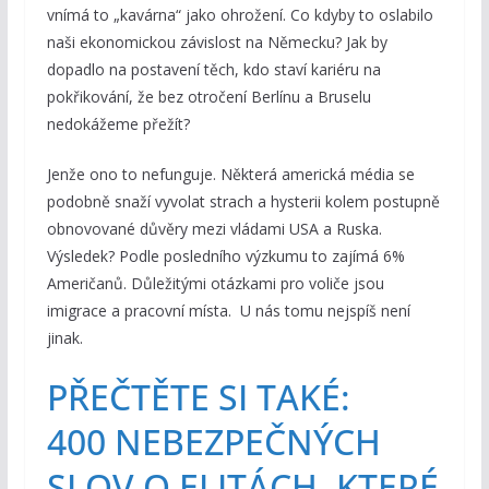
vnímá to „kavárna“ jako ohrožení. Co kdyby to oslabilo
naši ekonomickou závislost na Německu? Jak by
dopadlo na postavení těch, kdo staví kariéru na
pokřikování, že bez otročení Berlínu a Bruselu
nedokážeme přežít?
Jenže ono to nefunguje. Některá americká média se
podobně snaží vyvolat strach a hysterii kolem postupně
obnovované důvěry mezi vládami USA a Ruska.
Výsledek? Podle posledního výzkumu to zajímá 6%
Američanů. Důležitými otázkami pro voliče jsou
imigrace a pracovní místa. U nás tomu nejspíš není
jinak.
PŘEČTĚTE SI TAKÉ:
400 NEBEZPEČNÝCH
SLOV O ELITÁCH, KTERÉ