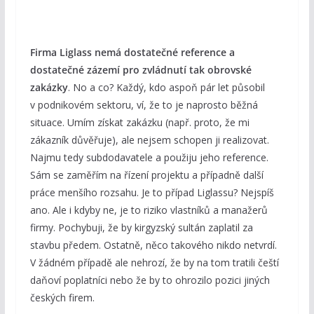
Firma Liglass nemá dostatečné reference a
dostatečné zázemí pro zvládnutí tak obrovské
zakázky
. No a co? Každý, kdo aspoň pár let působil
v podnikovém sektoru, ví, že to je naprosto běžná
situace. Umím získat zakázku (např. proto, že mi
zákazník důvěřuje), ale nejsem schopen ji realizovat.
Najmu tedy subdodavatele a použiju jeho reference.
Sám se zaměřím na řízení projektu a případně další
práce menšího rozsahu. Je to případ Liglassu? Nejspíš
ano. Ale i kdyby ne, je to riziko vlastníků a manažerů
firmy. Pochybuji, že by kirgyzský sultán zaplatil za
stavbu předem. Ostatně, něco takového nikdo netvrdí.
V žádném případě ale nehrozí, že by na tom tratili čeští
daňoví poplatníci nebo že by to ohrozilo pozici jiných
českých firem.