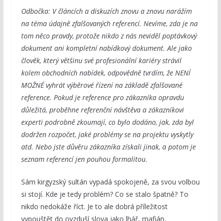
Odbočka: V článcích a diskuzích znovu a znovu narážím
na téma údajně zfalšovaných referencí. Nevíme, zda je na
tom něco pravdy, protože nikdo z nás neviděl poptávkový
dokument ani kompletní nabídkový dokument. Ale jako
člověk, který většinu své profesionální kariéry strávil
kolem obchodních nabídek, odpovědně tvrdím, že NENÍ
MOŽNÉ vyhrát výběrové řízení na základě zfalšované
reference. Pokud je reference pro zákazníka opravdu
důležitá, proběhne referenční návštěva a zákazníkovi
experti podrobně zkoumají, co bylo dodáno, jak, zda byl
dodržen rozpočet, jaké problémy se na projektu vyskytly
atd. Nebo jste důvěru zákazníka získali jinak, a potom je
seznam referencí jen pouhou formalitou.
Sám kirgyzský sultán vypadá spokojeně, za svou volbou
si stojí. Kde je tedy problém? Co se stalo špatně? To
nikdo nedokáže říct. Je to ale dobrá příležitost
vypouštět do ovzduší slova jako lhář, mafián,