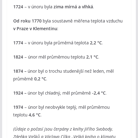
1724
– v únoru byla
zima mírná a vlhká
.
Od roku 1770
byla soustavně měřena teplota vzduchu
v Praze v Klementinu
:
1774
– v únoru byla průměrná teplota
2,2 °C
.
1824
– únor měl průměrnou teplotu
2,1 °C
.
1874 –
únor byl o trochu studenější než leden, měl
průměrně
0,2 °C
.
1924 –
únor byl chladný, měl průměrně
-2,4 °C
.
1974
– únor byl neobvykle teplý, měl průměrnou
teplotu
4,6 °C
.
(Údaje o počasí jsou čerpány z knihy Jiřího Svobody,
Zdeňka Vašků a Václava Cílka „Velká kniha o klimatu