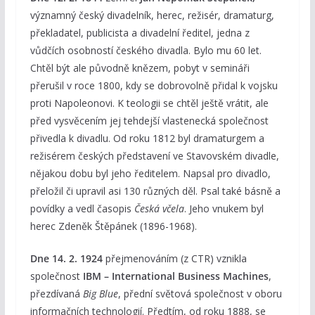
významný český divadelník, herec, režisér, dramaturg,
překladatel, publicista a divadelní ředitel, jedna z
vůdčích osobností českého divadla. Bylo mu 60 let.
Chtěl být ale původně knězem, pobyt v semináři
přerušil v roce 1800, kdy se dobrovolně přidal k vojsku
proti Napoleonovi. K teologii se chtěl ještě vrátit, ale
před vysvěcením jej tehdejší vlastenecká společnost
přivedla k divadlu. Od roku 1812 byl dramaturgem a
režisérem českých představení ve Stavovském divadle,
nějakou dobu byl jeho ředitelem. Napsal pro divadlo,
přeložil či upravil asi 130 různých děl. Psal také básně a
povídky a vedl časopis
Česká včela
. Jeho vnukem byl
herec Zdeněk Štěpánek (1896-1968).
Dne 14. 2. 1924
přejmenováním (z CTR) vznikla
společnost
IBM – International Business Machines
,
přezdívaná
Big Blue
, přední světová společnost v oboru
informačních technologií. Předtím, od roku 1888, se