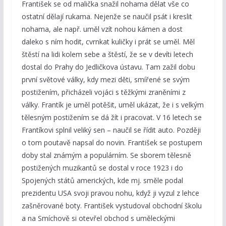
František se od malička snažil nohama dělat vše co
ostatní dělají rukama. Nejenže se naučil psát i kreslit
nohama, ale např. uměl vzít nohou kámen a dost
daleko s ním hodit, cvrnkat kuličky i prát se uměl. Měl
štěstí na lidi kolem sebe a štěstí, že se v devíti letech
dostal do Prahy do Jedličkova ústavu. Tam zažil dobu
první světové války, kdy mezi děti, smířené se svým
postižením, přicházeli vojáci s těžkými zraněními z
války. Frantík je uměl potěšit, uměl ukázat, že i s velkým
tělesným postižením se dá žít i pracovat. V 16 letech se
Frantíkovi splnil veliký sen – naučil se řídit auto. Později
o tom poutavě napsal do novin. František se postupem
doby stal známým a populárním. Se sborem tělesně
postižených muzikantů se dostal v roce 1923 i do
Spojených států amerických, kde mj. směle podal
prezidentu USA svoji pravou nohu, když ji vyzul z lehce
zašněrované boty. František vystudoval obchodní školu
a na Smíchově si otevřel obchod s uměleckými