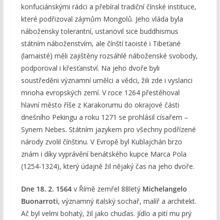
konfuciánskými rádci a přebíral tradiční čínské instituce,
které podřizoval zájmům Mongolů. Jeho vláda byla
nábožensky tolerantní, ustanovil sice buddhismus
státním náboženstvím, ale čínští taoisté i Tibeťané
(lamaisté) měli zajištěny rozsáhlé náboženské svobody,
podporoval i křesťanství. Na jeho dvoře byli
soustředěni významní umělci a vědci, žili zde i vyslanci
mnoha evropských zemí. V roce 1264 přestěhoval
hlavní město říše z Karakorumu do okrajové části
dnešního Pekingu a roku 1271 se prohlásil císařem –
Synem Nebes. Státním jazykem pro všechny podřízené
národy zvolil čínštinu. V Evropě byl Kublajchán brzo
znám i díky vyprávění benátského kupce Marca Pola
(1254-1324), který údajně žil nějaký čas na jeho dvoře.
Dne 18. 2. 1564
v Římě zemřel 88letý
Michelangelo
Buonarroti
, významný italský sochař, malíř a architekt.
Ač byl velmi bohatý, žil jako chuďas. Jídlo a pití mu prý