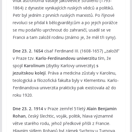
vnuk astronoma Vasilije Jakovleviče Struveho (1793-
1864) z dynastie vynikajících ruských vědců a politiků.
Petr byl jedním z prvních ruských marxistů. Po říjnové
revoluci se přidal k bělogvardějcům a po jejich porážce
se mu podařilo uprchnout do zahraničí, usadil se ve
Francii a tam založil rodinu (známo je, že měl tři syny).
Dne 23. 2. 1654
císař Ferdinand III. (1608-1657) „založil”
v Praze tzv.
Karlo-Ferdinandovu univerzitu
tím, že
spojil
Karolinum
(zbytky Karlovy univerzity)
s
jezuitskou kolejí
. Práva a medicína zůstaly v Karolinu,
teologická a filozofická fakulta byly v Klementinu. Karlo-
Ferdinandova univerzita prakticky pak existovala až do
roku 1920.
Dne 23. 2. 1914
v Praze zemřel 51letý
Alain Benjamin
Rohan
, český šlechtic, voják, politik, hlava významné
větve starého rodu, jehož předkové přišli z Francie.
Hlavním sídlem Rohanů byl zámek Sychrov u Turnova.