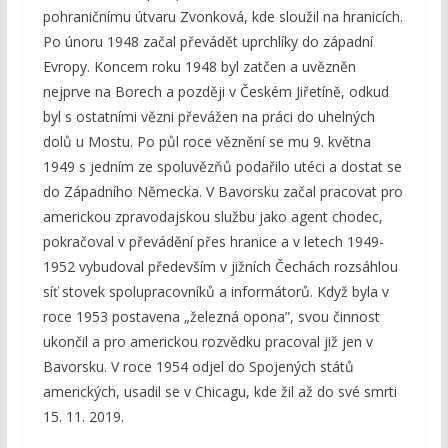
pohraničnímu útvaru Zvonková, kde sloužil na hranicích.
Po únoru 1948 začal převádět uprchlíky do západní
Evropy. Koncem roku 1948 byl zatčen a uvězněn
nejprve na Borech a později v Českém Jiřetíně, odkud
byl s ostatními vězni převážen na práci do uhelných
dolů u Mostu. Po půl roce věznění se mu 9. května
1949 s jedním ze spoluvězňů podařilo utéci a dostat se
do Západního Německa. V Bavorsku začal pracovat pro
americkou zpravodajskou službu jako agent chodec,
pokračoval v převádění přes hranice a v letech 1949-
1952 vybudoval především v jižních Čechách rozsáhlou
síť stovek spolupracovníků a informátorů. Když byla v
roce 1953 postavena „železná opona”, svou činnost
ukončil a pro americkou rozvědku pracoval již jen v
Bavorsku. V roce 1954 odjel do Spojených států
amerických, usadil se v Chicagu, kde žil až do své smrti
15. 11. 2019.