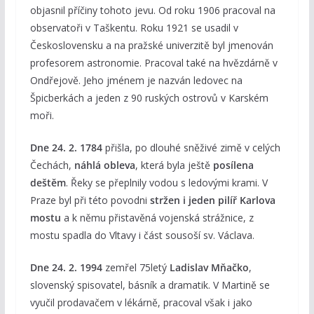
objasnil příčiny tohoto jevu. Od roku 1906 pracoval na
observatoři v Taškentu. Roku 1921 se usadil v
Československu a na pražské univerzitě byl jmenován
profesorem astronomie. Pracoval také na hvězdárně v
Ondřejově. Jeho jménem je nazván ledovec na
Špicberkách a jeden z 90 ruských ostrovů v Karském
moři.
Dne 24. 2. 1784
přišla, po dlouhé sněživé zimě v celých
Čechách,
náhlá obleva
, která byla ještě
posílena
deštěm
. Řeky se přeplnily vodou s ledovými krami. V
Praze byl při této povodni
stržen i jeden pilíř Karlova
mostu
a k němu přistavěná vojenská strážnice, z
mostu spadla do Vltavy i část sousoší sv. Václava.
Dne 24. 2. 1994
zemřel 75letý
Ladislav Mňačko
,
slovenský spisovatel, básník a dramatik. V Martině se
vyučil prodavačem v lékárně, pracoval však i jako