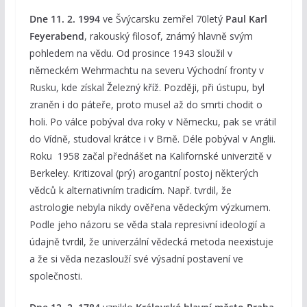
Dne 11. 2. 1994
ve Švýcarsku zemřel 70letý
Paul Karl
Feyerabend
, rakouský filosof, známý hlavně svým
pohledem na vědu. Od prosince 1943 sloužil v
německém Wehrmachtu na severu Východní fronty v
Rusku, kde získal Železný kříž. Později, při ústupu, byl
zraněn i do páteře, proto musel až do smrti chodit o
holi. Po válce pobýval dva roky v Německu, pak se vrátil
do Vídně, studoval krátce i v Brně. Déle pobýval v Anglii.
Roku 1958 začal přednášet na Kalifornské univerzitě v
Berkeley. Kritizoval (prý) arogantní postoj některých
vědců k alternativním tradicím. Např. tvrdil, že
astrologie nebyla nikdy ověřena vědeckým výzkumem.
Podle jeho názoru se věda stala represivní ideologií a
údajně tvrdil, že univerzální vědecká metoda neexistuje
a že si věda nezaslouží své výsadní postavení ve
společnosti.