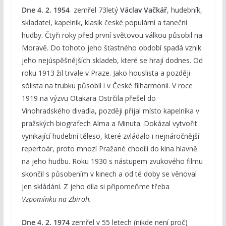
Dne 4. 2. 1954
zemřel 73letý
Václav Vačkář
, hudebník,
skladatel, kapelník, klasik české populární a taneční
hudby. Čtyři roky před první světovou válkou působil na
Moravě. Do tohoto jeho šťastného období spadá vznik
jeho nejúspěšnějších skladeb, které se hrají dodnes. Od
roku 1913 žil trvale v Praze. Jako houslista a později
sólista na trubku působil i v České filharmonii. V roce
1919 na výzvu Otakara Ostrčila přešel do
Vinohradského divadla, později přijal místo kapelníka v
pražských biografech Alma a Minuta. Dokázal vytvořit
vynikající hudební těleso, které zvládalo i nejnáročnější
repertoár, proto mnozí Pražané chodili do kina hlavně
na jeho hudbu. Roku 1930 s nástupem zvukového filmu
skončil s působením v kinech a od té doby se věnoval
jen skládání. Z jeho díla si připomeňme třeba
Vzpomínku na Zbiroh.
Dne 4. 2. 1974
zemřel v 55 letech (nikde není proč)