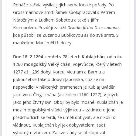
Roháče začala vysílat jejich semaforské pořady. Po
Grossmannově smrti Šimek spolupracoval s Petrem
Nárožným a Luďkem Sobotou a také s Jiřím
Krampolem. Později založil
Divadlo Jiřího Grossmanna
,
kde působil se Zuzanou Bubílkovou až do své smrti. S
manželkou Marií měl tři dcery.
Dne 18. 2 1294
zemřel v 78 letech
Kublajchán
, od roku
1260
mongolský Velký chán
, vojevůdce, který v letech
1277 až 1289 dobyl Koreu, Vietnam a Barmu a
pokoušel se také o dobytí Japonska, což se mu
nepovedlo. V některých pramenech je Kublaj uváděn
jako vnuk Čingischána (asi kolem 1160-1227), v jiných
jako jeho čtvrtý syn. Obojí by bylo možné. Kublajchán je
mezi mongolskými vládci výjimkou – zatímco o jeho
předchůdcích se tvrdí, že uměli dobývat, ale nikoli už
vládnout, Kublajchán byl jak dobyvatelem, tak i
výborným vládcem. Za své vlády se obklopoval