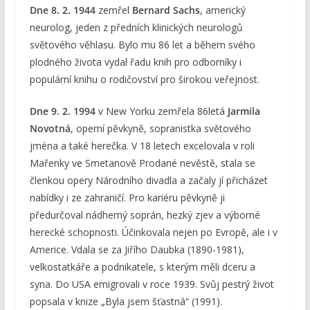
Dne 8. 2. 1944
zemřel
Bernard Sachs
, americký
neurolog, jeden z předních klinických neurologů
světového věhlasu. Bylo mu 86 let a během svého
plodného života vydal řadu knih pro odborníky i
populární knihu o rodičovství pro širokou veřejnost.
Dne 9. 2. 1994
v New Yorku zemřela 86letá
Jarmila
Novotná
, operní pěvkyně, sopranistka světového
jména a také herečka. V 18 letech excelovala v roli
Mařenky ve Smetanově Prodané nevěstě, stala se
členkou opery Národního divadla a začaly jí přicházet
nabídky i ze zahraničí. Pro kariéru pěvkyně ji
předurčoval nádherný soprán, hezký zjev a výborné
herecké schopnosti. Účinkovala nejen po Evropě, ale i v
Americe. Vdala se za Jiřího Daubka (1890-1981),
velkostatkáře a podnikatele, s kterým měli dceru a
syna. Do USA emigrovali v roce 1939. Svůj pestrý život
popsala v knize „Byla jsem šťastná“ (1991).