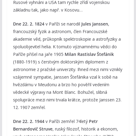
Rusové vyhnáni a USA tam rychle zřídí vojenskou
základnu tak, jako např. v Kosovu…
Dne 22. 2. 1824
v Paříži se narodil
Jules Janssen
,
francouzský fyzik a astronom, člen Francouzské
akademie věd, průkopník spektroskopie a astrofyziky a
spoluobjevitel helia. K tomuto významnému vědci do
Paříže přišel na jaře 1905
Milan Rastislav Štefánik
(1880-1919) s čerstvým doktorským diplomem z
astronomie z pražské univerzity. Ihned mezi nimi vznikly
vzájemné sympatie, Janssen Štefánika vzal k sobě na
hvězdárnu v Meudonu a brzo ho pověřil vedením
vědecké výpravy na Mont Blanc. Bohužel, slibná
spolupráce mezi nimi trvala krátce, protože Janssen 23.
12. 1907 zemřel.
Dne 22. 2. 1944
v Paříži zemřel 74letý
Petr
Bernardovič Struve
, ruský filozof, historik a ekonom,