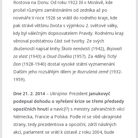
Rostova na Donu. Od roku 1922 žil v Moskvě, kde
prošel různými zaměstnáními od zedníka až po
novináře.V roce 1926 se vrátil do rodného kraje, kde
pak strávil většinu života s výjimkou 2. světové války,
kdy byl válečným dopisovatelem Pravdy. Rodnému kraji
věnoval podstatnou část své tvorby. Ze svých
zkušeností napsal knihy
Škola nenávisti
(1942),
Bojovali
za vlast
(1943) a
Osud člověka
(1957). Za 4dílný
Tichý
Don
(1928-1940) dostal vysoké státní vyznamenání.
Dalším jeho rozsáhlým dílem je
Rozrušená země
(1932-
1959).
Dne 21. 2. 2014
–
Ukrajina
: Prezident
Janukovyč
podepsal dohodu o vyřešení krize se třemi předsedy
opozičních hnutí
a navíc(!?) s ministry zahraničních věcí
Německa, Francie a Polska. Podle ní se obě ukrajinské
strany, tedy prezidentova a opoziční, zdrží násilných
akcí, parlament se vrátí k ústavě z roku 2004, bude