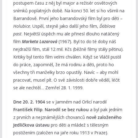
postupem času z něj byl major a režisér osvětových
snímků poplatných době. Na konci 50. let si ho všimli na
Barrandově. První jeho barrandovský film byl pro děti –
Holubice
. Uspěl, stejně jako další jeho film,
Ďáblova
past
. Největší úspěch mu ale přinesl dlouho natáčený
film
Marketa Lazarová
(1967). Byl to do té doby náš
nejdražší film, stál 12 mil. Kčs (běžně filmy stály pětinu).
Kritiky byl tento film velmi chválen. Když se Vláčil pustil
do práce, zapomněl, že má rodinu a děti, proto ho
všechny tři manželky brzo opustily. Navíc – aby mohl
pracovat, musel pít. O své závislosti dobře věděl, léčit
se ale nechtěl… Zemřel 28. 1. 1999.
Dne 20. 2. 1904
se v Jamném nad Orlicí narodil
František Filip
.
Narodil se bez rukou
a byl pak jedním
z prvních a nejznámějších chovanců
nově založeného
Jedličkova ústavu
pro děti a mládež s tělesným
postižením (založen na jaře roku 1913 v Praze).