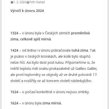
1. 2. 2024
Petr Hampl
Výročí k únoru 2024
1324
– v únoru byla v Českých zemích
proměnlivá
zima
,
celkově spíš mírná
.
1424
– od ledna i v únoru pokračovala
tuhá zima
. Tak
je psáno v českých kronikách, ale kolik bylo stupňů
nelze říct. Asi bylo dost pod nulou. Připomeňme si, že
měřit teplotu měl snahu prokazatelně už Galileo Galilei,
ale první teploměry se objevily až ve druhé polovině 17.
století a rozšířily se až koncem století následujícího.
1524
– o počasí konkrétně v únoru nejsou zmínky.
1624
– v únoru byla
zima mírná.