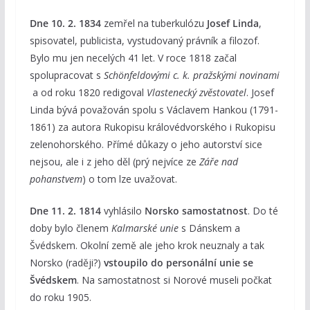
Dne 10. 2. 1834
zemřel na tuberkulózu
Josef Linda
,
spisovatel, publicista, vystudovaný právník a filozof.
Bylo mu jen necelých 41 let. V roce 1818 začal
spolupracovat s
Schönfeldovými c. k. pražskými novinami
a od roku 1820 redigoval
Vlastenecký zvěstovatel
. Josef
Linda bývá považován spolu s Václavem Hankou (1791-
1861) za autora Rukopisu královédvorského i Rukopisu
zelenohorského. Přímé důkazy o jeho autorství sice
nejsou, ale i z jeho děl (prý nejvíce ze
Záře nad
pohanstvem
) o tom lze uvažovat.
Dne 11. 2. 1814
vyhlásilo
Norsko samostatnost
. Do té
doby bylo členem
Kalmarské unie
s Dánskem a
Švédskem. Okolní země ale jeho krok neuznaly a tak
Norsko (raději?)
vstoupilo do personální unie se
Švédskem
. Na samostatnost si Norové museli počkat
do roku 1905.