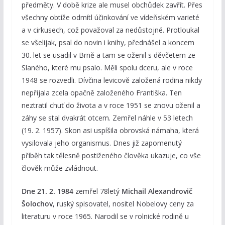
předměty. V době krize ale musel obchůdek zavřít. Přes
všechny obtíže odmítl účinkování ve vídeňském varieté
a v cirkusech, což považoval za nedůstojné. Protloukal
se všelijak, psal do novin i knihy, přednášel a koncem
30. let se usadil v Brně a tam se oženil s děvčetem ze
Slaného, které mu psalo. Měli spolu dceru, ale v roce
1948 se rozvedli. Dívčina levicově založená rodina nikdy
nepřijala zcela opačně založeného Františka. Ten
neztratil chuť do života a v roce 1951 se znovu oženil a
záhy se stal dvakrát otcem. Zemřel náhle v 53 letech
(19. 2. 1957). Skon asi uspíšila obrovská námaha, která
vysilovala jeho organismus. Dnes již zapomenutý
příběh tak tělesně postiženého člověka ukazuje, co vše
člověk může zvládnout.
Dne 21. 2. 1984
zemřel 78letý
Michail Alexandrovič
Šolochov
, ruský spisovatel, nositel Nobelovy ceny za
literaturu v roce 1965. Narodil se v rolnické rodině u