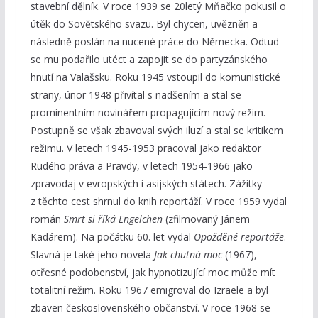
stavební dělník. V roce 1939 se 20letý Mňačko pokusil o
útěk do Sovětského svazu. Byl chycen, uvězněn a
následně poslán na nucené práce do Německa. Odtud
se mu podařilo utéct a zapojit se do partyzánského
hnutí na Valašsku. Roku 1945 vstoupil do komunistické
strany, únor 1948 přivítal s nadšením a stal se
prominentním novinářem propagujícím nový režim.
Postupně se však zbavoval svých iluzí a stal se kritikem
režimu. V letech 1945-1953 pracoval jako redaktor
Rudého práva a Pravdy, v letech 1954-1966 jako
zpravodaj v evropských i asijských státech. Zážitky
z těchto cest shrnul do knih reportáží. V roce 1959 vydal
román
Smrt si říká Engelchen
(zfilmovaný Jánem
Kadárem). Na počátku 60. let vydal
Opožděné reportáže
.
Slavná je také jeho novela
Jak chutná moc
(1967),
otřesné podobenství, jak hypnotizující moc může mít
totalitní režim. Roku 1967 emigroval do Izraele a byl
zbaven československého občanství. V roce 1968 se