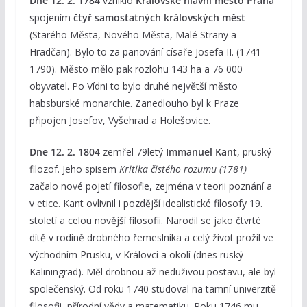
Dne 12. 2. 1784
vzniklo
Královské hlavní město Praha
spojením
čtyř samostatných královských měst
(Starého Města, Nového Města, Malé Strany a
Hradčan). Bylo to za panování císaře Josefa II. (1741-
1790). Město mělo pak rozlohu 143 ha a 76 000
obyvatel. Po Vídni to bylo druhé největší město
habsburské monarchie. Zanedlouho byl k Praze
připojen Josefov, Vyšehrad a Holešovice.
Dne 12. 2. 1804
zemřel 79letý
Immanuel Kant
, pruský
filozof. Jeho spisem
Kritika čistého rozumu (1781)
začalo nové pojetí filosofie, zejména v teorii poznání a
v etice. Kant ovlivnil i pozdější idealistické filosofy 19.
století a celou novější filosofii. Narodil se jako čtvrté
dítě v rodině drobného řemeslníka a celý život prožil ve
východním Prusku, v Královci a okolí (dnes ruský
Kaliningrad). Měl drobnou až neduživou postavu, ale byl
společenský. Od roku 1740 studoval na tamní univerzitě
filosofii, přírodní vědy a matematiku. Roku 1746 mu