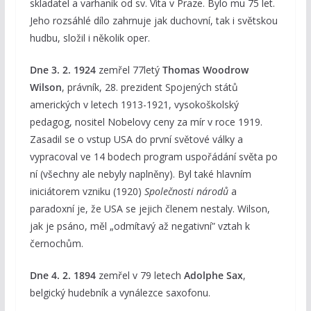
skladatel a varhaník od sv. Víta v Praze. Bylo mu 75 let.
Jeho rozsáhlé dílo zahrnuje jak duchovní, tak i světskou
hudbu, složil i několik oper.
Dne 3. 2. 1924
zemřel 77letý
Thomas Woodrow
Wilson
, právník, 28. prezident Spojených států
amerických v letech 1913-1921, vysokoškolský
pedagog, nositel Nobelovy ceny za mír v roce 1919.
Zasadil se o vstup USA do první světové války a
vypracoval ve 14 bodech program uspořádání světa po
ní (všechny ale nebyly naplněny). Byl také hlavním
iniciátorem vzniku (1920)
Společnosti národů
a
paradoxní je, že USA se jejich členem nestaly. Wilson,
jak je psáno, měl „odmítavý až negativní” vztah k
černochům.
Dne 4. 2. 1894
zemřel v 79 letech
Adolphe Sax
,
belgický hudebník a vynálezce saxofonu.