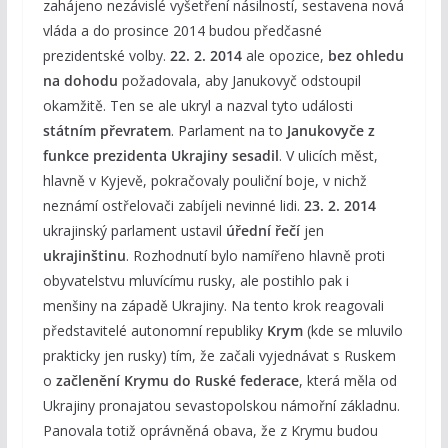
zahájeno nezávislé vyšetření násilností, sestavena nová
vláda a do prosince 2014 budou předčasné
prezidentské volby.
22. 2. 2014
ale opozice,
bez ohledu
na dohodu
požadovala, aby Janukovyč odstoupil
okamžitě. Ten se ale ukryl a nazval tyto události
státním převratem
. Parlament na to
Janukovyče z
funkce prezidenta Ukrajiny sesadil
. V ulicích měst,
hlavně v Kyjevě, pokračovaly pouliční boje, v nichž
neznámí ostřelovači zabíjeli nevinné lidi.
23. 2. 2014
ukrajinský parlament ustavil
úřední řečí
jen
ukrajinštinu
. Rozhodnutí bylo namířeno hlavně proti
obyvatelstvu mluvícímu rusky, ale postihlo pak i
menšiny na západě Ukrajiny. Na tento krok reagovali
představitelé autonomní republiky
Krym
(kde se mluvilo
prakticky jen rusky) tím, že začali vyjednávat s Ruskem
o
začlenění Krymu do Ruské federace
, která měla od
Ukrajiny pronajatou sevastopolskou námořní základnu.
Panovala totiž oprávněná obava, že z Krymu budou