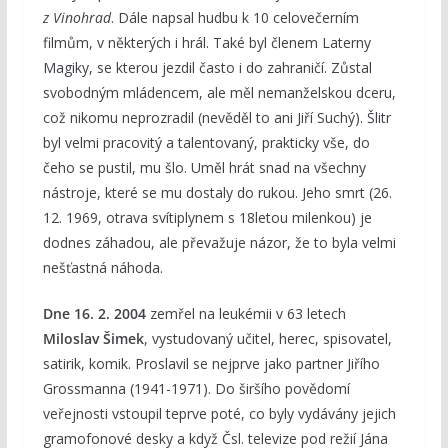
z Vinohrad
. Dále napsal hudbu k 10 celovečerním
filmům, v některých i hrál. Také byl členem Laterny
Magiky, se kterou jezdil často i do zahraničí. Zůstal
svobodným mládencem, ale měl nemanželskou dceru,
což nikomu neprozradil (nevěděl to ani Jiří Suchý). Šlitr
byl velmi pracovitý a talentovaný, prakticky vše, do
čeho se pustil, mu šlo. Uměl hrát snad na všechny
nástroje, které se mu dostaly do rukou. Jeho smrt (26.
12. 1969, otrava svítiplynem s 18letou milenkou) je
dodnes záhadou, ale převažuje názor, že to byla velmi
nešťastná náhoda.
Dne 16. 2. 2004
zemřel na leukémii v 63 letech
Miloslav Šimek
, vystudovaný učitel, herec, spisovatel,
satirik, komik. Proslavil se nejprve jako partner Jiřího
Grossmanna (1941-1971). Do širšího povědomí
veřejnosti vstoupil teprve poté, co byly vydávány jejich
gramofonové desky a když Čsl. televize pod režií Jána