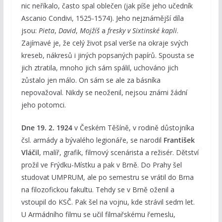
nic neříkalo, často spal oblečen (jak píše jeho učedník
Ascanio Condivi, 1525-1574). Jeho nejznámější díla
jsou:
Pieta
,
David
,
Mojžíš
a
fresky v Sixtinské kapli
.
Zajímavé je, že celý život psal verše na okraje svých
kreseb, nákresů i jiných popsaných papírů. Spousta se
jich ztratila, mnoho jich sám spálil, uchováno jich
zůstalo jen málo. On sám se ale za básníka
nepovažoval. Nikdy se neoženil, nejsou známi žádní
jeho potomci.
Dne 19. 2. 1924
v Českém Těšíně, v rodině důstojníka
čsl. armády a bývalého legionáře, se narodil
František
Vláčil
, malíř, grafik, filmový scenárista a režisér. Dětství
prožil ve Frýdku-Místku a pak v Brně. Do Prahy šel
studovat UMPRUM, ale po semestru se vrátil do Brna
na filozofickou fakultu. Tehdy se v Brně oženil a
vstoupil do KSČ. Pak šel na vojnu, kde strávil sedm let.
U Armádního filmu se učil filmařskému řemeslu,