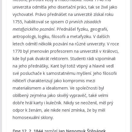
univerzita odmítla jeho disertační práci, tak se živil jako
vychovatel. Právo přednášet na univerzitě získal roku
1755, habilitoval se spisem
O prvních zásadách
metafyzického poznání
. Přednášel fyziku, geografii,
antropologii, logiku, filosofii a metafyziku. V dalších
letech odmítl několik pozvání na různé univerzity. V roce
1770 byl jmenován profesorem na univerzitě v Královci,
kde byl pak dvakrát rektorem. Studenti rádi vzpomínali
na jeho přednášky, Kant byl totiž vtipný a hlavně vedl
své posluchače k samostatnému myšlení. Jeho filosofii
někteří charakterizují jako kompromis mezi
materialismem a idealismem. Ve společnosti byl
oblíbený zejména jako skvělý vypravěč, také velmi
dobře hrál karty i kulečník. Nikdy se neoženil, měl prý
odpor k ženám, ale nikde není zmínka, že by měl
homosexuální sklony.
Dne 12. 2. 1844
zemřel
Jan Nepomuk Štěpánek,