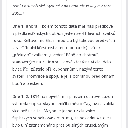
zemí Koruny české“ vydané v nakladatelství Regia v roce
2003.)
Dne 1. února
– kolem tohoto data měli naši předkové
v předkřesťanských dobách
jeden ze 4 hlavních svátků
roku
. Keltové mu říkali
Imbolc
a byl takovou předzvěstí
jara. Oficiální křesťanství tento pohanský svátek
„překrylo” svátkem „uvedení Páně do chrámu”,
stanoveným na
2. února
. Lidové křesťanství ale, dalo
by se říci, zůstalo blíž k „pohanům”, nazývá tento
svátek
Hromnice
a spojuje jej s ochranou před ohněm,
bouří a bleskem.
Dne 1. 2. 1814
na největším filipínském ostrově Luzon
vybuchla
sopka Mayon,
zničila město Cagsava a zabila
více než tisíc lidí. Mayon je jednou z aktivních
filipínských sopek (2462 m n. m.), za poslední 4 století
bylo u ní zaznamenáno přes 50 silných erupcí. Svým