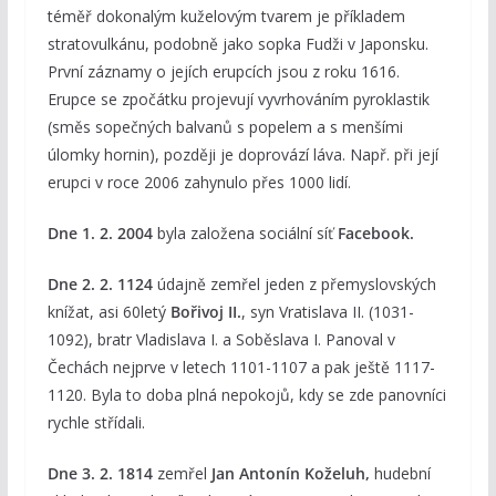
téměř dokonalým kuželovým tvarem je příkladem
stratovulkánu, podobně jako sopka Fudži v Japonsku.
První záznamy o jejích erupcích jsou z roku 1616.
Erupce se zpočátku projevují vyvrhováním pyroklastik
(směs sopečných balvanů s popelem a s menšími
úlomky hornin), později je doprovází láva. Např. při její
erupci v roce 2006 zahynulo přes 1000 lidí.
Dne 1. 2. 2004
byla založena sociální síť
Facebook.
Dne 2. 2. 1124
údajně zemřel jeden z přemyslovských
knížat, asi 60letý
Bořivoj II.
, syn Vratislava II. (1031-
1092), bratr Vladislava I. a Soběslava I. Panoval v
Čechách nejprve v letech 1101-1107 a pak ještě 1117-
1120. Byla to doba plná nepokojů, kdy se zde panovníci
rychle střídali.
Dne 3. 2. 1814
zemřel
Jan Antonín Koželuh,
hudební