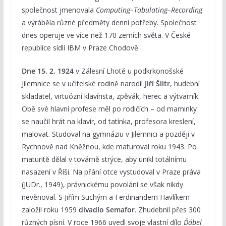
společnost jmenovala
Computing–Tabulating–Recording
a výráběla různé předměty denní potřeby. Společnost
dnes operuje ve více než 170 zemích světa. V České
republice sídlí IBM v Praze Chodově.
Dne 15. 2. 1924
v Zálesní Lhotě u podkrkonošské
Jilemnice se v učitelské rodině narodil
Jiří Šlitr
, hudební
skladatel, virtuózní klavírista, zpěvák, herec a výtvarník.
Obě své hlavní profese měl po rodičích – od maminky
se naučil hrát na klavír, od tatínka, profesora kreslení,
malovat. Studoval na gymnáziu v Jilemnici a později v
Rychnově nad Kněžnou, kde maturoval roku 1943. Po
maturitě dělal v továrně strýce, aby unikl totálnímu
nasazení v Říši. Na přání otce vystudoval v Praze práva
(JUDr., 1949), právnickému povolání se však nikdy
nevěnoval. S Jiřím Suchým a Ferdinandem Havlíkem
založil roku 1959
divadlo Semafor
. Zhudebnil přes 300
různých písní. V roce 1966 uvedl svoje vlastní dílo
Ďábel