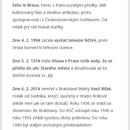
Felix le Breux
, herec s francouzskými předky. Měl
kultivovaný hlas a skvělou artikulaci, proto
spolupracoval i s Československým rozhlasem. Od
mládí prý rád hrával staříky.
Dne 4. 2. 1994
začala
vysílat televize NOVA
, první
česká komerční televizní stanice.
Dne 5. 2. 1374
měla
Vltava v Praze tolik vody
,
že se
přelila do ulic Starého města
a dosahovala až ke
dveřím kostela sv. Jiljí.
Dne 6. 2. 2014
zemřel v Bratislavě 96letý
Vasil Biľak
,
rodák od Svidníka, krejčí, vyučený v Hradci Králové
(nikde není jak se tam dostal). Roku 1936 se vrátil na
Slovensko do Bratislavy. Do KSČ vstoupil roku 1945 a
roku 1950 zvládl vysokou školu politickou. Do roku
1989 byl stálým vrcholným představitelem