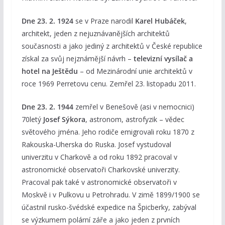
Dne 23. 2. 1924
se v Praze narodil
Karel Hubáček
,
architekt, jeden z nejuznávanějších architektů
současnosti a jako jediný z architektů v České republice
získal za svůj nejznámější návrh –
televizní vysílač a
hotel na Ještědu
– od Mezinárodní unie architektů v
roce 1969 Perretovu cenu. Zemřel 23. listopadu 2011.
Dne 23. 2. 1944
zemřel v Benešově (asi v nemocnici)
70letý
Josef Sýkora
, astronom, astrofyzik – vědec
světového jména. Jeho rodiče emigrovali roku 1870 z
Rakouska-Uherska do Ruska. Josef vystudoval
univerzitu v Charkově a od roku 1892 pracoval v
astronomické observatoři Charkovské univerzity.
Pracoval pak také v astronomické observatoři v
Moskvě i v Pulkovu u Petrohradu. V zimě 1899/1900 se
účastnil rusko-švédské expedice na Špicberky, zabýval
se výzkumem polární záře a jako jeden z prvních