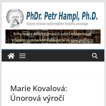
Přeskočit
na
obsah
Marie Kovalová:
Únorová výročí