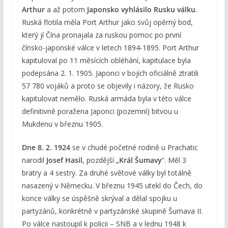
Arthur
a až potom
Japonsko vyhlásilo Rusku válku
.
Ruská flotila měla Port Arthur jako svůj opěrný bod,
který jí Čína pronajala za ruskou pomoc po první
čínsko-japonské válce v letech 1894-1895. Port Arthur
kapituloval po 11 měsících obléhání, kapitulace byla
podepsána 2. 1. 1905. Japonci v bojích oficiálně ztratili
57 780 vojáků a proto se objevily i názory, že Rusko
kapitulovat nemělo. Ruská armáda byla v této válce
definitivně poražena Japonci (pozemní) bitvou u
Mukdenu v březnu 1905.
Dne 8. 2. 1924
se v chudé početné rodině u Prachatic
narodil
Josef Hasil
, pozdější „
Král Šumavy
“. Měl 3
bratry a 4 sestry. Za druhé světové války byl totálně
nasazený v Německu. V březnu 1945 utekl do Čech, do
konce války se úspěšně skrýval a dělal spojku u
partyzánů, konkrétně v partyzánské skupině Šumava II.
Po válce nastoupil k policii – SNB a v lednu 1948 k