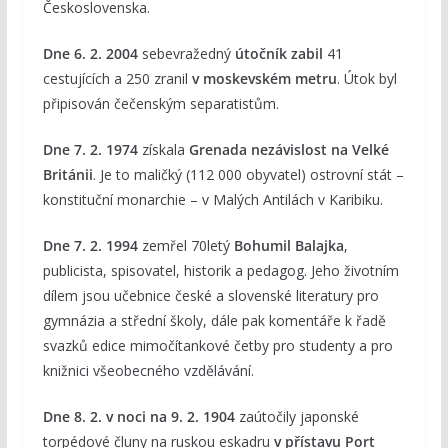
Československa.
Dne 6. 2. 2004
sebevražedný
útočník zabil
41
cestujících a 250 zranil
v moskevském metru
. Útok byl
připisován čečenským separatistům.
Dne 7. 2. 1974
získala
Grenada nezávislost na Velké
Británii
. Je to maličký (112 000 obyvatel) ostrovní stát –
konstituční monarchie – v Malých Antilách v Karibiku.
Dne 7. 2. 1994
zemřel 70letý
Bohumil Balajka
,
publicista, spisovatel, historik a pedagog. Jeho životním
dílem jsou učebnice české a slovenské literatury pro
gymnázia a střední školy, dále pak komentáře k řadě
svazků edice mimočítankové četby pro studenty a pro
knižnici všeobecného vzdělávání.
Dne 8. 2. v noci na 9. 2. 1904
zaútočily japonské
torpédové čluny na ruskou eskadru
v přístavu Port