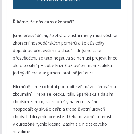
Říkáme, že nás euro ožebračí?
Jsme přesvědčeni, že ztráta vlastní měny musí vést ke
zhoršení hospodářských poměrů a že důsledky
dopadnou především na chudší lidi. Jsme také
přesvědčeni, že tato negativa se nemusí projevit hned,
ale o to silněji v době krizí. Což ovšem není zdaleka
jediný důvod a argument proti přijetí eura.
Nicméně jsme ochotní podrobit svůj názor férovému
zkoumání. Třeba se Řecku, Itálii, Španělsku a dalším
chudším zemím, které přešly na euro, začne
hospodářsky skvěle dařit a třeba životní úroveň
chudých lidí rychle poroste. Třeba nezaměstnanost
v eurozóně rychle klesne. Zatím ale nic takového
nevidíme.