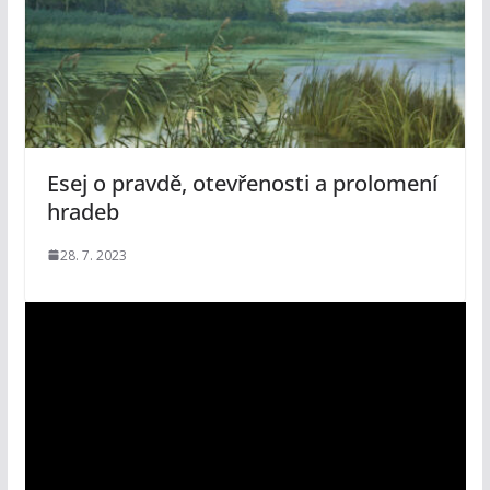
Esej o pravdě, otevřenosti a prolomení
hradeb
28. 7. 2023
V
i
d
e
o
p
ř