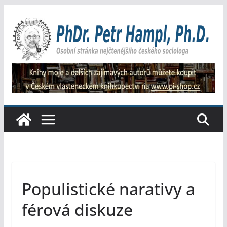
Přeskočit
na
obsah
Populistické narativy a
férová diskuze