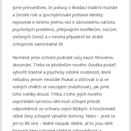
Jsme přesvědčeni, že pokusy o likvidaci tradiční mužské
a ženské role a zpochybňování pohlavní identity
nepovede k ničemu jinému než k obrovskému nárůstu
psychických problémů, přibývajícím konfliktům, tisícům
zničených životů a v mnoha případech ke ztrátě
schopnosti samostatně žít.
Nicméně jsme ochotní podrobit svůj názor férovému
zkoumání. Třeba se pěstitelům nového člověka podaří
vytvořit šťastné a psychicky odolné osobnosti, které
nebudou jenom neustále fňukat a stěžovat si (a ve
volných chvílích se navzájem znásilňovat), jak jsme
toho svědky dosud. Třeba z toho jejich nového
uspořádání vyrostou silní muži schopní převzít
odpovědnost za ochranu svých blízkých. A houževnaté
citlivé ženy schopné vytvářet domovy. Nebo – jestli se
jim to líbí více – klidně naopak. Klidně, ať to jsou silné
bojovné ženy schopné přebírat odpovědnost a