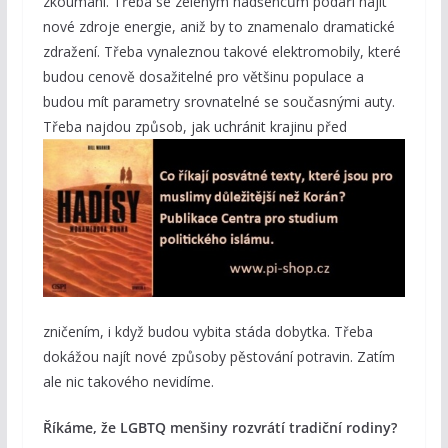
zkoumání. Třeba se zeleným nadšencům podaří najít
nové zdroje energie, aniž by to znamenalo dramatické
zdražení. Třeba vynaleznou takové elektromobily, které
budou cenově dosažitelné pro většinu populace a
budou mít parametry srovnatelné se současnými auty.
Třeba najdou způsob, jak
uchránit krajinu před
zničením, i když budou vybita stáda dobytka. Třeba
dokážou najít nové způsoby pěstování potravin. Zatím
ale nic takového nevidíme.
Říkáme, že LGBTQ menšiny rozvrátí tradiční rodiny?