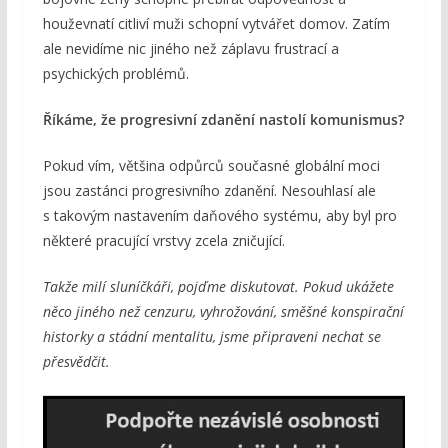
houževnatí citliví muži schopní vytvářet domov. Zatím
ale nevidíme nic jiného než záplavu frustrací a
psychických problémů.
Říkáme, že progresivní zdanění nastolí komunismus?
Pokud vím, většina odpůrců současné globální moci
jsou zastánci progresivního zdanění. Nesouhlasí ale
s takovým nastavením daňového systému, aby byl pro
některé pracující vrstvy zcela zničující.
Takže milí sluníčkáři, pojďme diskutovat. Pokud ukážete
něco jiného než cenzuru, vyhrožování, směšné konspirační
historky a stádní mentalitu, jsme připraveni nechat se
přesvědčit.