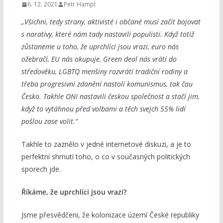
6. 12. 2021
Petr Hampl
„Všichni, tedy strany, aktivisté i občané musí začít bojovat
s narativy, které nám tady nastavili populisti. Když totiž
zůstaneme u toho, že uprchlíci jsou vrazi, euro nás
ožebračí, EU nás okupuje, Green deal nás vrátí do
středověku, LGBTQ menšiny rozvrátí tradiční rodiny a
třeba progresivní zdanění nastolí komunismus, tak čau
Česko. Takhle ONI nastavili českou společnost a stačí jim,
když to vytáhnou před volbami a těch svejch 55% lidí
pošlou zase volit.“
Takhle to zaznělo v jedné internetové diskuzi, a je to
perfektní shrnutí toho, o co v současných politických
sporech jde.
Říkáme, že uprchlíci jsou vrazi?
Jsme přesvědčeni, že kolonizace území České republiky