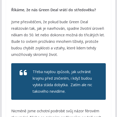
Říkáme, že nás Green Deal vrátí do středověku?
Jsme přesvědčeni, že pokud bude Green Deal
realizován tak, jak je navrhován, spadne životní úroveň
někam do 50. let nebo dokonce možná do třicátých let.
Bude to ovšem prožíváno mnohem tíživěji, protože
budou chybět zvyklosti a vztahy, které lidem tehdy
umožňovaly skromný život.
Třeba najdou způsob, jak uchránit
krajinu před zničením, i když budou
vybita stáda dobytka. Zatím ale nic
takového nevidíme.
Nicméně jsme ochotní podrobit svůj názor férovém