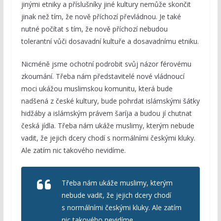
jinými etniky a příslušníky jiné kultury nemůže skončit
jinak než tím, že nově příchozí převládnou. Je také
nutné počítat s tím, že nově příchozí nebudou
tolerantní vůči dosavadní kultuře a dosavadnímu etniku.
Nicméně jsme ochotní podrobit svůj názor férovému
zkoumání. Třeba nám představitelé nové vládnoucí
moci ukážou muslimskou komunitu, která bude
nadšená z české kultury, bude pohrdat islámskými šátky
hidžáby a islámským právem šaríja a budou jí chutnat
česká jídla. Třeba nám ukáže muslimy, kterým nebude
vadit, že jejich dcery chodí s normálními českými kluky.
Ale zatím nic takového nevidíme.
Třeba nám ukáže muslimy, kterým
nebude vadit, že jejich dcery chodí
s normálními českými kluky. Ale zatím
nic takového nevidíme.