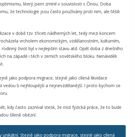
timismu, který jsem zmínil v souvislosti s Čínou. Doba
mu, že technologie jsou často používány proti nim, ale těšili
zace v době tzv. třiceti nádherných let, tedy mezi koncem
Procházela vrcholem ekonomickým, vzdělanostním, kulturním,
rodinný život byl v nejlepším stavu atd. Opět doba z dnešního
ěch na západě i těch v zemích sovětského bloku. Nenáviděli
t.
ejně jako podpora migrace, stejně jako cílená likvidace
i vedou ti nejhloupější a nejnevzdělanější. I proto bychom se
oru.
ět, kdy často zazníval stesk, že mizí fyzická práce, že to bude
udou šíleně obézní.
y unikátní. Stejně jako podpora migrace, stejně jako cílená