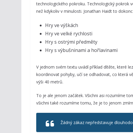
technologického pokroku. Technologický pokrok ve 
než kdykoliv v minulosti. Jonathan Haidt to dokonce
Hry ve výškách
Hry ve velké rychlosti
Hry s ostrými předměty
Hry s výbušninami a hořlavinami
V jednom svém textu uvádí příklad dítěte, které le
koordinovat pohyby, učí se odhadovat, co která v
výši 40 metrů.
To je ale jenom začátek. Všichni asi rozumíme tom
všichni také rozumíme tomu, že je to jenom zmír
Žádný zákaz nepředstavuje dlouhodob