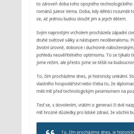
to zároveň doba toho opojného technologického op
románů Julese Verna. Doba, kdy dělníci rozuměli to
se, až jednou budou sloužit jim a jejich dětem.
Svým naprostým vrcholem procházela západní civili
druhé světové války a nástupem neoliberalismu. 
životní úrovně, dokonce i duchovně-náboženským, 
pohledu neuvěřitelného optimismu. To se týkalo t
jsme režim, ale přesto jsme se těšili na budoucnos
To, čím procházíme dnes, je historicky unikátní. St
vlastního hospodářství nebo třeba to, že diplomaci
měli mít před technologickým pesimismem na poz
Teď se, s dovolením, vrátím o generaci či dvě nazp
mít hrozné důsledky pro lidské zdraví, že všichni b
To, čím procházíme dnes, je historick