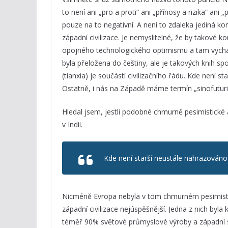
to není ani „pro a proti“ ani „přínosy a rizika“ an
pouze na to negativní. A není to zdaleka jediná k
západní civilizace. Je nemyslitelné, že by takové 
opojného technologického optimismu a tam vycháze
byla přeložena do češtiny, ale je takových knih 
(tianxia) je součástí civilizačního řádu. Kde není s
Ostatně, i nás na Západě máme termín „sinofuturis
Hledal jsem, jestli podobné chmurně pesimistické a
v Indii.
Kde není starší neustále nahrazováno 
Nicméně Evropa nebyla v tom chmurném pesimistic
západní civilizace nejúspěšnější. Jedna z nich by
téměř 90% světové průmyslové výroby a západní s