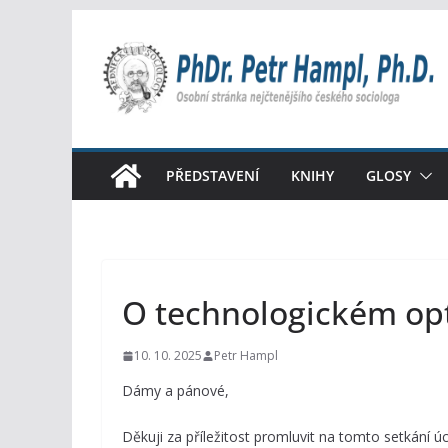
Přeskočit
na
obsah
PŘEDSTAVENÍ
KNIHY
GLOSY
O technologickém op
10. 10. 2025
Petr Hampl
Dámy a pánové,
Děkuji za příležitost promluvit na tomto setkání 