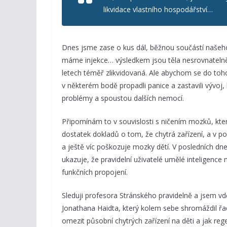
likvidace vlastního hospodářství…
Dnes jsme zase o kus dál, běžnou součástí našeho ž
máme injekce… výsledkem jsou těla nesrovnatelně 
letech téměř zlikvidovaná. Ale abychom se do toh
v některém bodě propadli panice a zastavili vývoj, 
problémy a spoustou dalších nemocí.
Připomínám to v souvislosti s ničením mozků, kte
dostatek dokladů o tom, že chytrá zařízení, a v p
a ještě víc poškozuje mozky dětí. V posledních dne
ukazuje, že pravidelní uživatelé umělé inteligenc
funkčních propojení.
Sleduji profesora Stránského pravidelně a jsem vdě
Jonathana Haidta, který kolem sebe shromáždil řa
omezit působní chytrých zařízení na děti a jak re