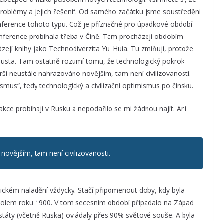
i „problémy a jejich řešení“. Od samého začátku jsme soustředěni
onference tohoto typu. Což je příznačné pro úpadkové období
konference probíhala třeba v Číně. Tam procházejí obdobím
jí knihy jako Technodiverzita Yui Huia. Tu zmiňuji, protože
spousta. Tam ostatně rozumí tomu, že technologický pokrok
tarší neustále nahrazováno novějším, tam není civilizovanosti.
mus“, tedy technologický a civilizační optimismus po čínsku.
kce probíhají v Rusku a nepodařilo se mi žádnou najít. Ani
novějším, tam není civilizovanosti.
kém naladění vždycky. Stačí připomenout doby, kdy byla
la kolem roku 1900. V tom secesním období připadalo na Západ
táty (včetně Ruska) ovládaly přes 90% světové souše. A byla