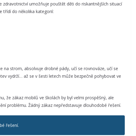
zdravotnictví umožňuje pouštět děti do riskantnějších situací
 třídí do několika kategorií:
ze na strom, absolvuje drobné pády, učí se rovnováze, učí se
ětev vydrží… až se v šesti letech může bezpečně pohybovat ve
u, že zákaz mobilů ve školách by byl velmi prospěšný, ale
nění problému. Žádný zákaz nepředstavuje dlouhodobé řešení.
é řešení.