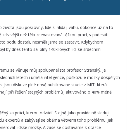
ivota jsou posilovny, lidé si hlídají váhu, dokonce už na to
zdravější než těla zdevastovaná těžkou prací, v padesáti
oto bodu dostali, nesměli jsme se zastavit. Kdybychom
byl by dnes tento sál plný 140kilových lidí se srdečními
rému se věnuje můj spolupanelista profesor Stránský. Je
osledních letech i umělá inteligence, poškozuje mozky dospělých
s jsou diskuze plné nově publikované studie z MIT, která
e mají (při řešení stejných problémů) aktivováno o 40% méně
čný za práci, kterou odvádí. Stejně jako pravidelně sleduji
du expertů a zabývají se oběma větvemi toho problému. Jak
generovat lidské mozky. A zase se dostáváme k otázce