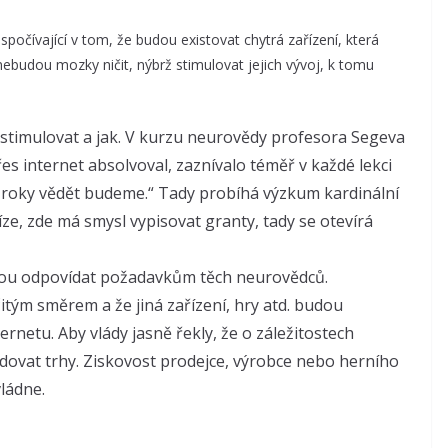
počívající v tom, že budou existovat chytrá zařízení, která
 nebudou mozky ničit, nýbrž stimulovat jejich vývoj, k tomu
 stimulovat a jak. V kurzu neurovědy profesora Segeva
es internet absolvoval, zaznívalo téměř v každé lekci
va roky vědět budeme.“ Tady probíhá výzkum kardinální
íze, zde má smysl vypisovat granty, tady se otevírá
budou odpovídat požadavkům těch neurovědců.
čitým směrem a že jiná zařízení, hry atd. budou
netu. Aby vlády jasně řekly, že o záležitostech
ovat trhy. Ziskovost prodejce, výrobce nebo herního
ládne.