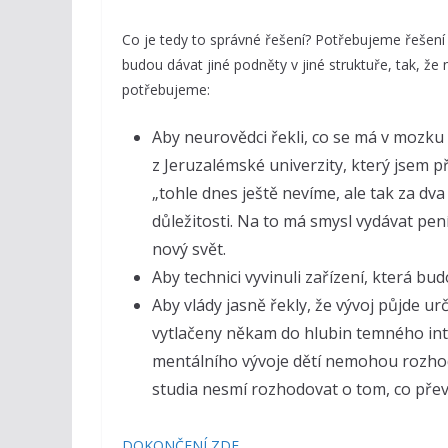
Co je tedy to správné řešení? Potřebujeme řešení s
budou dávat jiné podněty v jiné struktuře, tak, že
potřebujeme:
Aby neurovědci řekli, co se má v mozku
z Jeruzalémské univerzity, který jsem př
„tohle dnes ještě nevíme, ale tak za d
důležitosti. Na to má smysl vydávat pen
nový svět.
Aby technici vyvinuli zařízení, která 
Aby vlády jasně řekly, že vývoj půjde ur
vytlačeny někam do hlubin temného inter
mentálního vývoje dětí nemohou rozhod
studia nesmí rozhodovat o tom, co přev
DOKONČENÍ ZDE.