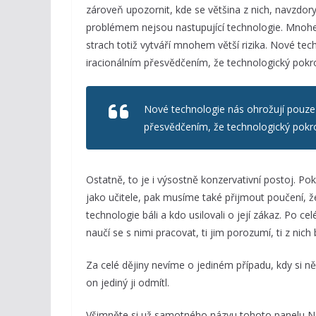
zároveň upozornit, kde se většina z nich, navzdor
problémem nejsou nastupující technologie. Mnohe
strach totiž vytváří mnohem větší rizika. Nové te
iracionálním přesvědčením, že technologický pokr
Nové technologie nás ohrožují pouze 
přesvědčením, že technologický pokr
Ostatně, to je i výsostně konzervativní postoj. P
jako učitele, pak musíme také přijmout poučení, že
technologie báli a kdo usilovali o její zákaz. Po cel
naučí se s nimi pracovat, ti jim porozumí, ti z nich b
Za celé dějiny nevíme o jediném případu, kdy si ně
on jediný ji odmítl.
Všimněte si už samotného názvu tohoto panelu Neb