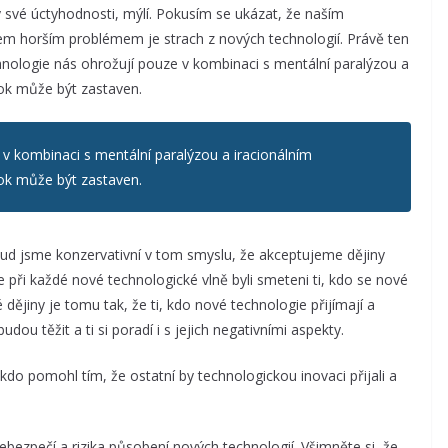
y své úctyhodnosti, mýlí. Pokusím se ukázat, že naším
m horším problémem je strach z nových technologií. Právě ten
chnologie nás ohrožují pouze v kombinaci s mentální paralýzou a
ok může být zastaven.
v kombinaci s mentální paralýzou a iracionálním
ok může být zastaven.
okud jsme konzervativní v tom smyslu, že akceptujeme dějiny
 při každé nové technologické vlně byli smeteni ti, kdo se nové
é dějiny je tomu tak, že ti, kdo nové technologie přijímají a
udou těžit a ti si poradí i s jejich negativními aspekty.
kdo pomohl tím, že ostatní by technologickou inovaci přijali a
ezpečí a rizika působení nových technologií. Všimněte si, že