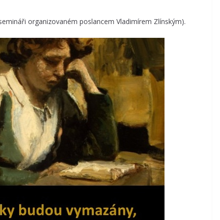
na semináři organizovaném poslancem Vladimírem Zlínským).