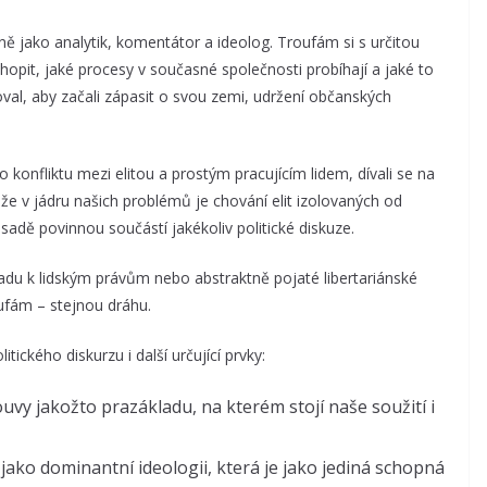
ně jako analytik, komentátor a ideolog. Troufám si s určitou
hopit, jaké procesy v současné společnosti probíhají a jaké to
oval, aby začali zápasit o svou zemi, udržení občanských
o konfliktu mezi elitou a prostým pracujícím lidem, dívali se na
e v jádru našich problémů je chování elit izolovaných od
zásadě povinnou součástí jakékoliv politické diskuze.
du k lidským právům nebo abstraktně pojaté libertariánské
ufám – stejnou dráhu.
tického diskurzu i další určující prvky:
y jakožto prazákladu, na kterém stojí naše soužití i
) jako dominantní ideologii, která je jako jediná schopná