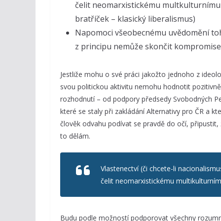
čelit neomarxistickému multkulturnímu 
bratříček – klasický liberalismus)
Napomoci všeobecnému uvědomění toho, že
z principu nemůže skončit kompromisem 
Jestliže mohu o své práci jakožto jednoho z ideo
svou politickou aktivitu nemohu hodnotit pozitivn
rozhodnutí – od podpory předsedy Svobodných Petr
které se staly při zakládání Alternativy pro ČR a 
člověk odvahu podívat se pravdě do očí, připustit
to dělám.
Vlastenectví (či chcete-li nacionalism
čelit neomarxistickému multikulturn
Budu podle možností podporovat všechny rozumné