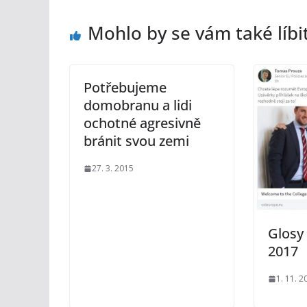
Mohlo by se vám také líbi
Potřebujeme
domobranu a lidi
ochotné agresivně
bránit svou zemi
27. 3. 2015
Glosy 
2017
1. 11. 2