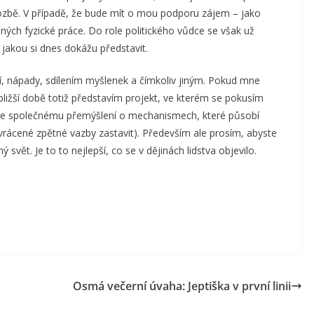
ozbě. V případě, že bude mít o mou podporu zájem – jako
ných fyzické práce. Do role politického vůdce se však už
jakou si dnes dokážu představit.
í, nápady, sdílením myšlenek a čímkoliv jiným. Pokud mne
ližší době totiž představím projekt, ve kterém se pokusím
í ke společnému přemýšlení o mechanismech, které působí
vrácené zpětné vazby zastavit). Především ale prosím, abyste
ý svět. Je to to nejlepší, co se v dějinách lidstva objevilo.
o
Osmá večerní úvaha: Jeptiška v první linii