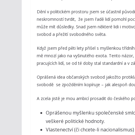
Dění v politickém prostoru jsem se účastnil původ
neskromností tvrdit, že jsem řadě lidí pomohl poc
může mít důsledky. Snad jsem některé lidi i motiv
svobod a přežití svobodného světa.
Když jsem před pěti lety přišel s myšlenkou třídníh
mě mnozí jako na vyšinutého exota. Tento názor, ž
pracujících lidí, se od té doby stal standardní a v 
Oprášená idea občanských svobod jakožto protikla
svobodě se zpožděním kopíruje – jak alespoň do
A zcela jistě je mou ambicí prosadit do českého poli
Oprášenou myšlenku společenské smlouv
veškeré politické hodnoty.
Vlastenectví (či chcete-li nacionalismus