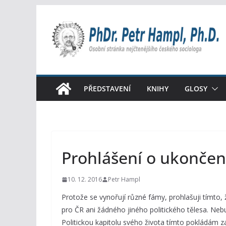
Přeskočit
na
obsah
PŘEDSTAVENÍ
KNIHY
GLOSY
Prohlášení o ukončení
10. 12. 2016
Petr Hampl
Protože se vynořují různé fámy, prohlašuji tímto,
pro ČR ani žádného jiného politického tělesa. Neb
Politickou kapitolu svého života tímto pokládám 