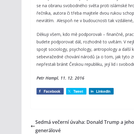
se na obranu svobodného světa proti islámské hr
řečníka, autora či třeba majitele dvou rukou schop
nevrátím. Alespoň ne v budoucnosti tak vzdálené, 
Děkuji všem, kdo mě podporovali – finančně, prac
budete podporovat dál, rozhodně to uvítám. V nejb
spojit sociology, psychology, antropology a dalš
sebevražedné chování národů (a o tom, jak tyto z
nepřestali bránit Českou republiku, její lid i svobodn
Petr Hampl, 11. 12. 2016
Facebook
Tweet
LinkedIn
Sedmá večerní úvaha: Donald Trump a jeh
generálové