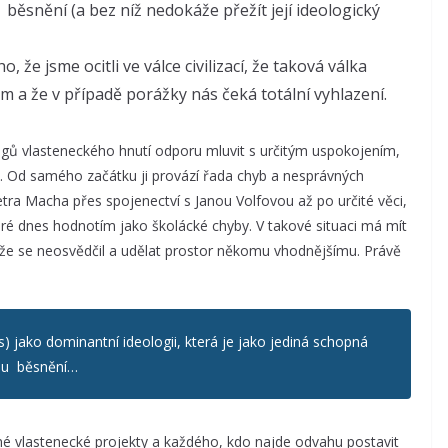
běsnění (a bez níž nedokáže přežít její ideologický
 jsme ocitli ve válce civilizací, že taková válka
a že v případě porážky nás čeká totální vyhlazení.
logů vlasteneckého hnutí odporu mluvit s určitým uspokojením,
ě. Od samého začátku ji provází řada chyb a nesprávných
a Macha přes spojenectví s Janou Volfovou až po určité věci,
které dnes hodnotím jako školácké chyby. V takové situaci má mít
, že se neosvědčil a udělat prostor někomu vhodnějšímu. Právě
us) jako dominantní ideologii, která je jako jediná schopná
ímu běsnění…
 vlastenecké projekty a každého, kdo najde odvahu postavit