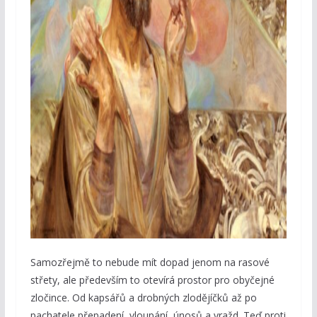
Samozřejmě to nebude mít dopad jenom na rasové
střety, ale především to otevírá prostor pro obyčejné
zločince. Od kapsářů a drobných zlodějíčků až po
pachatele přepadení, vloupání, únosů a vražd. Teď proti