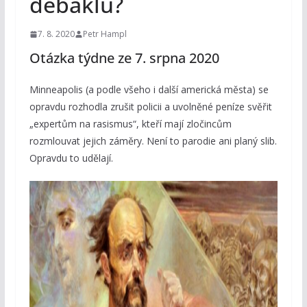
debaklu?
7. 8. 2020
Petr Hampl
Otázka týdne ze 7. srpna 2020
Minneapolis (a podle všeho i další americká města) se
opravdu rozhodla zrušit policii a uvolněné peníze svěřit
„expertům na rasismus“, kteří mají zločincům
rozmlouvat jejich záměry. Není to parodie ani planý slib.
Opravdu to udělají.