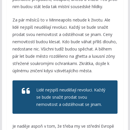
nim budou stát leda tak místní sousedské hlídky.
Za pár měsíců to v Minneapolis nebude k životu. Ale
lidé nejspíš neudělají revoluci. Každý se bude snažit
prodat svou nemovitost a odstěhovat se jinam. Ceny
nemovitostí budou klesat. Kdo bude váhat příliš dlouho,
nedostane nic. Všichni tudíž budou spěchat. A během
pár let bude město rozděleno na ghetta a luxusní zóny
střežené soukromými ochrankami. Zkrátka, dojde k
úplnému zničení kdysi vzkvétajícího města.
Lidé nejspíš neudělají revoluci. Každý
se bude snažit prodat svou
nemovitost a odstěhovat se jinam.
Je naděje aspoň v tom, že třeba my ve střední Evropě