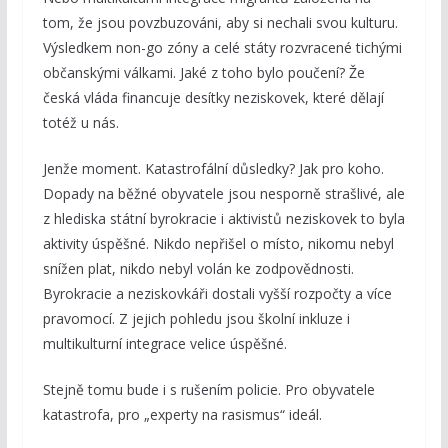
tom, že jsou povzbuzováni, aby si nechali svou kulturu.
Výsledkem non-go zóny a celé státy rozvracené tichými
občanskými válkami. Jaké z toho bylo poučení? Že
česká vláda financuje desítky neziskovek, které dělají
totéž u nás.
Jenže moment. Katastrofální důsledky? Jak pro koho.
Dopady na běžné obyvatele jsou nesporně strašlivé, ale
z hlediska státní byrokracie i aktivistů neziskovek to byla
aktivity úspěšné. Nikdo nepřišel o místo, nikomu nebyl
snížen plat, nikdo nebyl volán ke zodpovědnosti.
Byrokracie a neziskovkáři dostali vyšší rozpočty a více
pravomocí. Z jejich pohledu jsou školní inkluze i
multikulturní integrace velice úspěšné.
Stejně tomu bude i s rušením policie. Pro obyvatele
katastrofa, pro „experty na rasismus“ ideál.