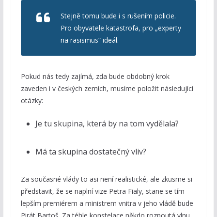
Stejně tomu bude i s rušením policie.
Pro obyvatele katastrofa, pro „experty
na rasismus“ ideál.
Pokud nás tedy zajímá, zda bude obdobný krok
zaveden i v českých zemích, musíme položit následující
otázky:
Je tu skupina, která by na tom vydělala?
Má ta skupina dostatečný vliv?
Za současné vlády to asi není realistické, ale zkusme si
představit, že se naplní vize Petra Fialy, stane se tím
lepším premiérem a ministrem vnitra v jeho vládě bude
Pirát Bartoš. Za téhle konstelace někdo rozpoutá vlnu