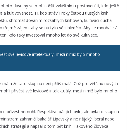
ohoto davu by se mohli těšit zvláštnímu postavení ti, kdo ještě
kultivovanost. Ti, kdo strávili roky četbou tlustých knih,
ektu, shromažďováním rozsáhlých knihoven, kultivací ducha
zřejmě zájem, aby se na tyto věci hledělo. Aby se mnohaletá
 ten, kdo taky investoval mnoho let do své kultivace.
vést své levicové intelektuály, mezi nimiž bylo mnoho
 má a že tato skupina není příliš malá. Což pro většinu nových
mohli přivést své levicové intelektuály, mezi nimiž bylo mnoho
ce přivést nemohl. Respektive pár jich bylo, ale byla to skupina
ministrem zahraničí bakalář Lipavský a ne nějaký liberál nebo
odních strategií a napsal o tom pět knih. Takového člověka