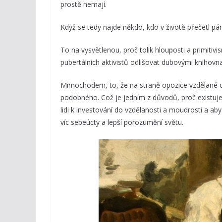
prostě nemají.
Když se tedy najde někdo, kdo v životě přečetl pár s
To na vysvětlenou, proč tolik hlouposti a primitivi
pubertálních aktivistů odlišovat dubovými knihovna
Mimochodem, to, že na straně opozice vzdělané o
podobného. Což je jedním z důvodů, proč existuj
lidi k investování do vzdělanosti a moudrosti a aby 
víc sebeúcty a lepší porozumění světu.