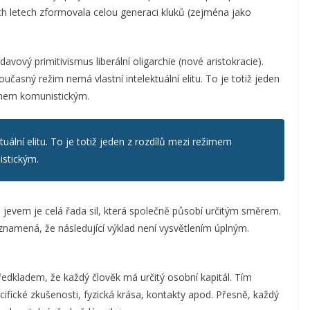
ých letech zformovala celou generaci kluků (zejména jako
avový primitivismus liberální oligarchie (nové aristokracie).
učasný režim nemá vlastní intelektuální elitu. To je totiž jeden
imem komunistickým.
uální elitu. To je totiž jeden z rozdílů mezi režimem
stickým.
 jevem je celá řada sil, která společně působí určitým směrem.
znamená, že následující výklad není vysvětlením úplným.
ředkladem, že každý člověk má určitý osobní kapitál. Tím
ifické zkušenosti, fyzická krása, kontakty apod. Přesně, každý