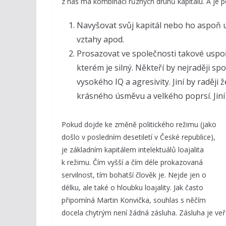
z nás má kombinaci různých druhů kapitálu. A je po
Navyšovat svůj kapitál nebo ho aspoň ud
vztahy apod.
Prosazovat ve společnosti takové uspoř
kterém je silný. Někteří by nejraději s
vysokého IQ a agresivity. Jiní by raději ž
krásného úsměvu a velkého poprsí. Jiní 
Pokud dojde ke změně politického režimu (jako
došlo v posledním desetiletí v České republice),
je základním kapitálem intelektuálů loajalita
k režimu. Čím vyšší a čím déle prokazovaná
servilnost, tím bohatší člověk je. Nejde jen o
délku, ale také o hloubku loajality. Jak často
připomíná Martin Konvička, souhlas s něčím
docela chytrým není žádná zásluha. Zásluha je veř