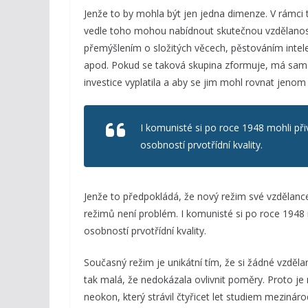
Jenže to by mohla být jen jedna dimenze. V rámci t
vedle toho mohou nabídnout skutečnou vzdělanost a 
přemýšlením o složitých věcech, pěstováním intel
apod. Pokud se taková skupina zformuje, má samo
investice vyplatila a aby se jim mohl rovnat jenom
I komunisté si po roce 1948 mohli při
osobností prvotřídní kvality.
Jenže to předpokládá, že nový režim své vzdělance
režimů není problém. I komunisté si po roce 1948 
osobností prvotřídní kvality.
Současný režim je unikátní tím, že si žádné vzdělan
tak malá, že nedokázala ovlivnit poměry. Proto je 
neokon, který strávil čtyřicet let studiem mezinár