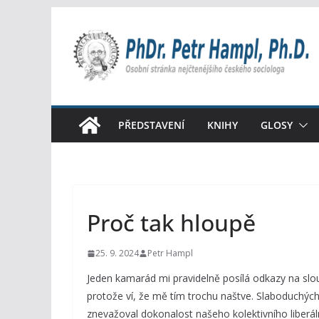
Přeskočit
na
obsah
PŘEDSTAVENÍ
KNIHY
GLOSY
Proč tak hloupě
25. 9. 2024
Petr Hampl
Jeden kamarád mi pravidelně posílá odkazy na slou
protože ví, že mě tím trochu naštve. Slaboduchých
znevažoval dokonalost našeho kolektivního liberál