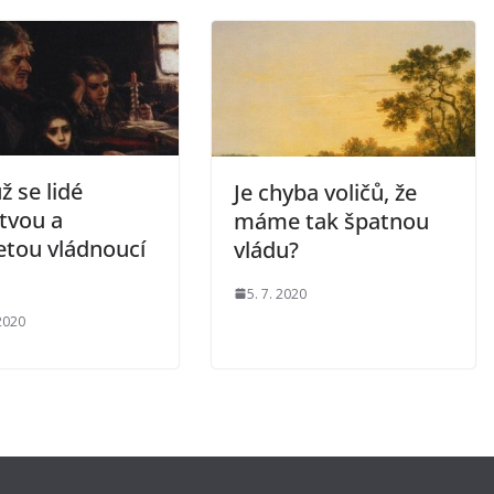
ž se lidé
Je chyba voličů, že
tvou a
máme tak špatnou
tou vládnoucí
vládu?
5. 7. 2020
 2020