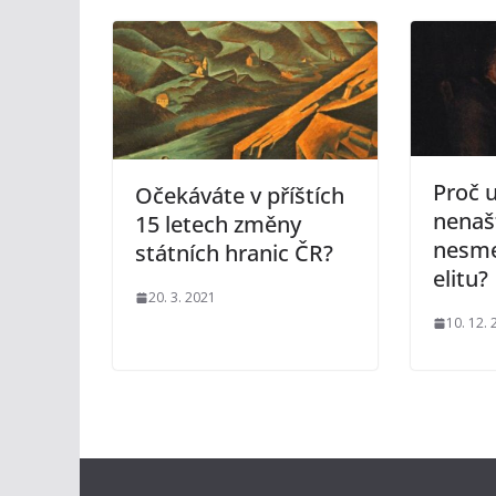
Proč u
Očekáváte v příštích
nenaš
15 letech změny
nesme
státních hranic ČR?
elitu?
20. 3. 2021
10. 12.