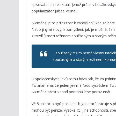
spisovatel a intelektuál, jehož práce v husákovsk
popularizátor Julese Verna).
Nicméně je to příležitost k zamyšlení, kde se bere d
Nebo jinými slovy, k zamyšlení, jak je možné, že so
z rozdílů mezi režimem současným a starým rež
…současný režim nemá vlastní intelekt
současným a starým režimem komuni
U společenských jevů tomu bývá tak, že za jedním
To znamená, že jeden jev má řadu vysvětlení. To 
Nicméně přesto snad pomáhá lépe porozumět.
Většina sociologů posledních generací pracuje s p
mohou být peníze, vysoké IQ, jiné schopnosti, spec