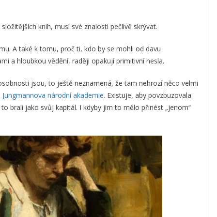
ložitějších knih, musí své znalosti pečlivě skrývat.
smu. A také k tomu, proč ti, kdo by se mohli od davu
mi a hloubkou vědění, raději opakují primitivní hesla.
sobnosti jsou, to ještě neznamená, že tam nehrozí něco velmi
e
Jungmannova národní akademie.
Existuje, aby povzbuzovala
to brali jako svůj kapitál. I kdyby jim to mělo přinést „jenom“