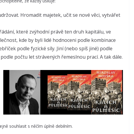
chopitelné, že každý usiluje:
ržovat. Hromadit majetek, učit se nové věci, vytvářet
ádání, které zvýhodní právě ten druh kapitálu, ve
polečnost, kde by byli lidé hodnoceni podle kombinace
ebříček podle fyzické síly. Jiní (nebo spíš jiné) podle
podle počtu let strávených řemeslnou prací. A tak dále.
ejně souhlasit s něčím úplně debilním.