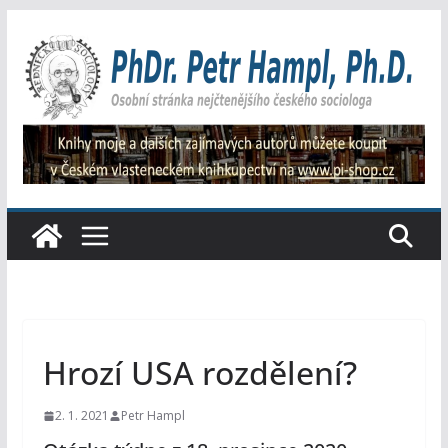
Přeskočit
na
obsah
Hrozí USA rozdělení?
2. 1. 2021
Petr Hampl