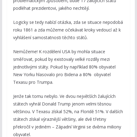
problematickým způsobem, bude 17 žalujících států
podléhat prezidentovi, jakého nechtějí.
Logicky se tedy nabízí otázka, zda se situace nepodobá
roku 1861 a zda můžeme očekávat kroky vedoucí až k
vyhlášení samostatnosti těchto států.
Nemůžeme! K rozdělení USA by mohla situace
směřovat, pokud by existovaly velké rozdíly mezi
jednotlivými státy. Pokud by například 80% obyvatel
New Yorku hlasovalo pro Bidena a 80% obyvatel
Texasu pro Trumpa.
Jenže tak tomu nebylo. Ve dvou největších žalujících
státech vyhrál Donald Trump jenom velmi těsnou
většinou. V Texasu získal 52%, na Floridě 51%. V dalších
státech získal výraznější většiny, ale dvě třetiny
překročil v jediném – Západní Virginii se dvěma miliony
obyvatel.