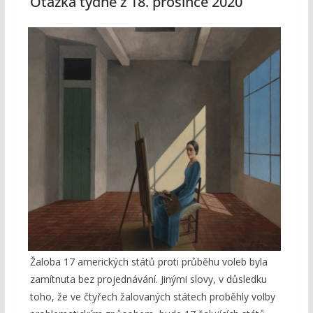
Otázka týdne z 18. prosince 2020
Žaloba 17 amerických států proti průběhu voleb byla
zamítnuta bez projednávání. Jinými slovy, v důsledku
toho, že ve čtyřech žalovaných státech proběhly volby