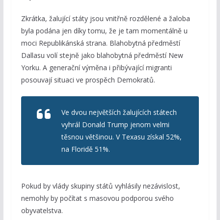
Zkrátka, žalující státy jsou vnitřně rozdělené a žaloba
byla podána jen díky tomu, že je tam momentálně u
moci Republikánská strana. Blahobytná předměstí
Dallasu volí stejně jako blahobytná předměstí New
Yorku. A generační výměna i přibývající migranti
posouvají situaci ve prospěch Demokratů.
Ve dvou největších žalujících státech
vyhrál Donald Trump jenom velmi
těsnou většinou. V Texasu získal 52%,
na Floridě 51%.
Pokud by vlády skupiny států vyhlásily nezávislost,
nemohly by počítat s masovou podporou svého
obyvatelstva.