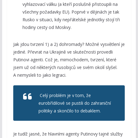
vyhlazovací válku (a kteří poslušně přistoupili na
všechny požadavky EU). Poprvé v dějinách je tak
Rusko v situaci, kdy nepřátelské jednotky stojí tři
hodiny cesty od Moskvy.
Jak jdou tvrzení 1) a 2) dohromady? Možné vysvětlení je
jediné. Převrat na Ukrajině ve skutečnosti provedli
Putinovi agenti. Což je, mimochodem, tvrzení, které
jsem už od některých rusobijců ve svém okolí slyšel.
A nemysleli to jako legraci.
Celý problém je v tom, že
eurobřídilové se pustili do zahraniční
politiky a skončilo to debaklem.
Je tudíž jasné, že hlavními agenty Putinovy tajné služby