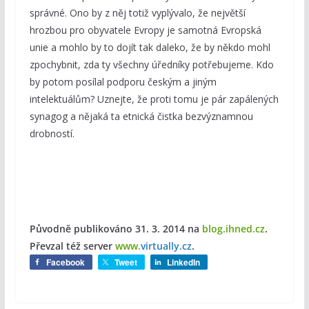
správné. Ono by z něj totiž vyplývalo, že největší
hrozbou pro obyvatele Evropy je samotná Evropská
unie a mohlo by to dojít tak daleko, že by někdo mohl
zpochybnit, zda ty všechny úředníky potřebujeme. Kdo
by potom posílal podporu českým a jiným
intelektuálům? Uznejte, že proti tomu je pár zapálených
synagog a nějaká ta etnická čistka bezvýznamnou
drobností.
Původně publikováno 31. 3. 2014
na
blog.ihned.cz
.
Převzal též server
www.
virtually.cz
.
Facebook
Tweet
LinkedIn