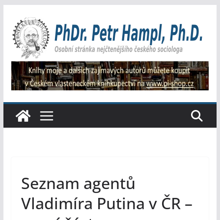
Přeskočit
na
obsah
Seznam agentů
Vladimíra Putina v ČR –