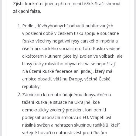
Zjistit konkrétní jména přitom není těžké. Stačí shrnout
základní fakta.
Podle „důvěryhodných“ odhadů publikovaných
v poslední době v českém tisku spojuje současné
Rusko všechny negativní rysy carského impéria a
říše marxistického socialismu. Toto Rusko vedené
diktátorem Putinem (Sice byl zvolen ve volbách, ale
hlasy rusky mluvícího obyvatelstva se nepočítají.
Na území Ruské federace ani jinde.), který má
ambice obsadit většinu Evropy, včetně České
republiky.
Záminkou k tomuto údajnému dobyvačnému
tažení Ruska je situace na Ukrajině, kde
demokraticky zvolený prezident loni odmítl
podepsat asociační smlouvu s EU. Vzápětí byl
násilně svržen a nahrazen skupinou radikálů, kteří
veřejně hovoří o nutnosti vést proti Rusům