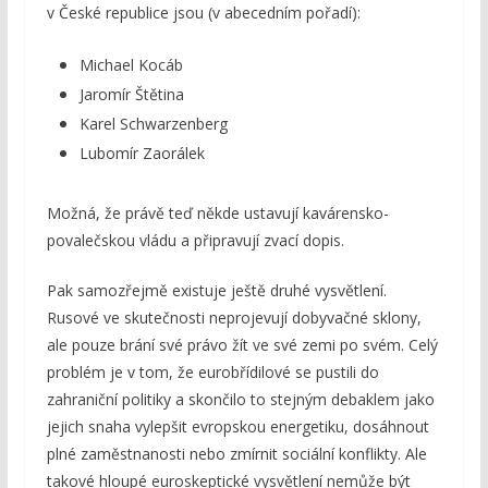
v České republice jsou (v abecedním pořadí):
Michael Kocáb
Jaromír Štětina
Karel Schwarzenberg
Lubomír Zaorálek
Možná, že právě teď někde ustavují kavárensko-
povalečskou vládu a připravují zvací dopis.
Pak samozřejmě existuje ještě druhé vysvětlení.
Rusové ve skutečnosti neprojevují dobyvačné sklony,
ale pouze brání své právo žít ve své zemi po svém. Celý
problém je v tom, že eurobřídilové se pustili do
zahraniční politiky a skončilo to stejným debaklem jako
jejich snaha vylepšit evropskou energetiku, dosáhnout
plné zaměstnanosti nebo zmírnit sociální konflikty. Ale
takové hloupé euroskeptické vysvětlení nemůže být