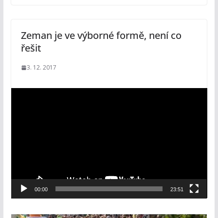
Zeman je ve výborné formě, není co
řešit
3. 12. 2017
V
i
d
e
o
p
ř
e
00:00
23:51
h
r
á