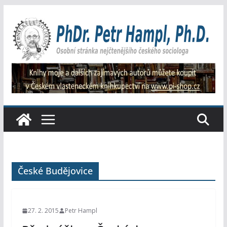
Přeskočit
na
obsah
České Budějovice
27. 2. 2015
Petr Hampl