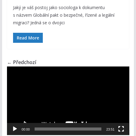
Jaký je váš postoj jako sociologa k dokumentu
s názvem Globální pakt o bezpečné, řízené a legální
migraci? Jedná se o dvojici
Read More
← Předchozí
V
i
d
e
o
p
ř
e
00:00
23:51
h