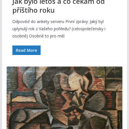
Jak bylo letos a co čekám od
příštího roku
Odpověď do ankety serveru První zprávy: Jaký byl
uplynulý rok z Vašeho pohledu? (celospolečensky i
osobně) Osobně to pro měl
Read More