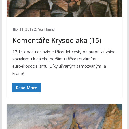
5. 11. 2019
Petr Hampl
Komentáře Krysodlaka (15)
17. listopadu oslavíme třicet let cesty od autoritativního
socialismu k daleko horšímu těžce totalitnímu
euroekosocialismu. Díky uřvaným samozvaným a
kromě
Read More