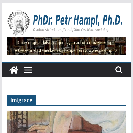
Přeskočit
na
obsah
Imigrace