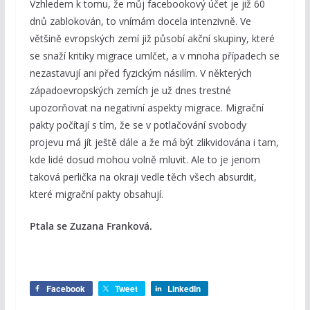
Vzhledem k tomu, že můj facebookový účet je již 60
dnů zablokován, to vnímám docela intenzivně. Ve
většině evropských zemí již působí akční skupiny, které
se snaží kritiky migrace umlčet, a v mnoha případech se
nezastavují ani před fyzickým násilím. V některých
západoevropských zemích je už dnes trestné
upozorňovat na negativní aspekty migrace. Migrační
pakty počítají s tím, že se v potlačování svobody
projevu má jít ještě dále a že má být zlikvidována i tam,
kde lidé dosud mohou volně mluvit. Ale to je jenom
taková perlička na okraji vedle těch všech absurdit,
které migrační pakty obsahují.
Ptala se Zuzana Franková.
Facebook
Tweet
LinkedIn