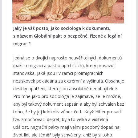
Jaký je váš postoj jako sociologa k dokumentu
s názvem Globální pakt o bezpečné, řízené a legální
migraci?
Jedná se o dvojici naprosto neuvěřitelných dokumentů
(pakt o migraci a pakt o uprchlících), který prosazují
stanoviska, jaká jsou i v rámci proimigračních
neziskovek pokládána za extrémní a vyšinutá. Obsahuje
desítky opatření, která jsou absolutně neobhajitelné.
Pro mne jako pro sociologa je zajímavé, že je možné,
aby byl takový dokument sepsán a aby byl schválen bez
toho, že by jej kdokoliv vůbec četl. Když Hitler prosadil
tzv. zmocňovací dekret, byla to velká a viditelná
událost. Migrační pakty mají velmi podobný dopad na
život lidí, ale téměř byly schváleny, aniž by si toho