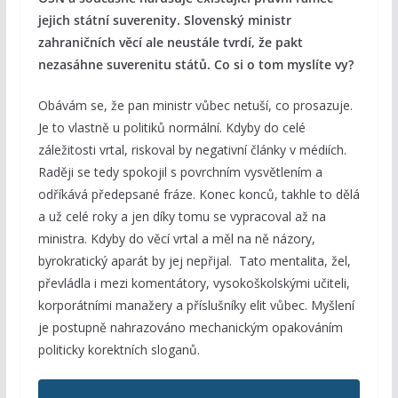
jejich státní suverenity. Slovenský ministr
zahraničních věcí ale neustále tvrdí, že pakt
nezasáhne suverenitu států. Co si o tom myslíte vy?
Obávám se, že pan ministr vůbec netuší, co prosazuje.
Je to vlastně u politiků normální. Kdyby do celé
záležitosti vrtal, riskoval by negativní články v médiích.
Raději se tedy spokojil s povrchním vysvětlením a
odříkává předepsané fráze. Konec konců, takhle to dělá
a už celé roky a jen díky tomu se vypracoval až na
ministra. Kdyby do věcí vrtal a měl na ně názory,
byrokratický aparát by jej nepřijal. Tato mentalita, žel,
převládla i mezi komentátory, vysokoškolskými učiteli,
korporátními manažery a příslušníky elit vůbec. Myšlení
je postupně nahrazováno mechanickým opakováním
politicky korektních sloganů.