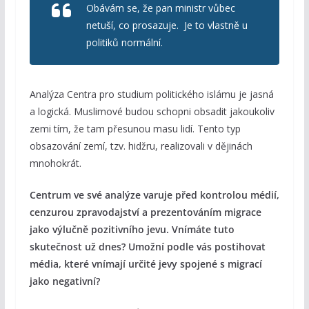
Obávám se, že pan ministr vůbec
netuší, co prosazuje. Je to vlastně u
politiků normální.
Analýza Centra pro studium politického islámu je jasná
a logická. Muslimové budou schopni obsadit jakoukoliv
zemi tím, že tam přesunou masu lidí. Tento typ
obsazování zemí, tzv. hidžru, realizovali v dějinách
mnohokrát.
Centrum ve své analýze varuje před kontrolou médií,
cenzurou zpravodajství a prezentováním migrace
jako výlučně pozitivního jevu. Vnímáte tuto
skutečnost už dnes? Umožní podle vás postihovat
média, které vnímají určité jevy spojené s migrací
jako negativní?