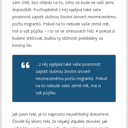
sám chtít, bez ohledu na to, čeho se bude ve vaší zemi
dopouštět. Pochopitelně z něj vyplývá také vaše
povinnost zajistit slušnou životní úroveň neomezenému
počtu migrantů. Pokud na to nebude vaše země mít,
má si vzít půjčku – i to se ve smlouvách řeší. A pokud si
budete stěžovat, budou ty stížnosti pokládány za
trestný čin.
…z něj vyplývá také vaše povinnost
zajistit slušnou životní úroveň
neomezenému počtu migrantů. Pokud
na to nebude vaše země mít, má si
vzít půjčku.
Jak jsem řekl, je to naprosto neuvěřitelný dokument.
Člověk by skoro řekl, že nějaký vtipálek zkoušel, jak