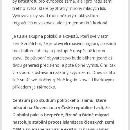
by katastrofu pro evropské země, ale i pro řadu zemí
třetího světa, které by ztratily miliony mladých lidí.
Vyhovovat by snad mohl některým aktivistům
migračních neziskovek, ale i jim jenom krátkodobě.
Je tu ale skupina politiků a aktivistů, kteří své vlastní
země zničili tím, že je otevřeli masivní migraci, prosadili
multikulturní přístup a postupně dospěli až k tomu
stavu, že původní obyvatelstvo bude během jedné až
dvou generací přečísleno, a poté úplně vymizí. Činili tak
v rozporu s ústavami i zákony svých zemí. Dnes se tito
lidé snaží své zločiny zpětně legitimizovat. Ukázkovým
příkladem je Německo.
Centrum pro studium politického islámu, které
působí na Slovensku a v České republice tvrdí, že
Globální pakt o bezpečné, řízené a řádné migraci
nastoluje stabilní proces islamizace členských zemí
OSN a současně narušuje existující právní rámec