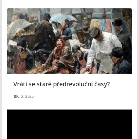
Vrátí se staré předrevoluční časy?
6. 3. 2025
V
i
d
e