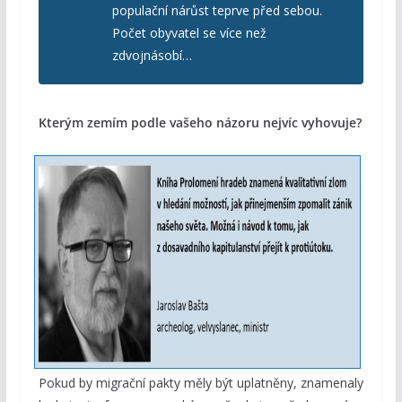
populační nárůst teprve před sebou.
Počet obyvatel se více než
zdvojnásobí…
Kterým zemím podle vašeho názoru nejvíc vyhovuje?
Pokud by migrační pakty měly být uplatněny, znamenaly