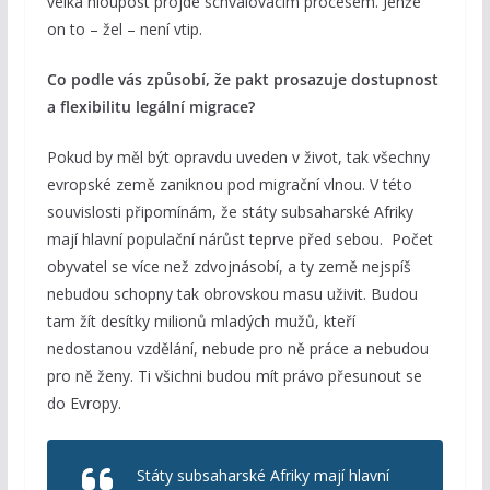
velká hloupost projde schvalovacím procesem. Jenže
on to – žel – není vtip.
Co podle vás způsobí, že pakt prosazuje dostupnost
a flexibilitu legální migrace?
Pokud by měl být opravdu uveden v život, tak všechny
evropské země zaniknou pod migrační vlnou. V této
souvislosti připomínám, že státy subsaharské Afriky
mají hlavní populační nárůst teprve před sebou. Počet
obyvatel se více než zdvojnásobí, a ty země nejspíš
nebudou schopny tak obrovskou masu uživit. Budou
tam žít desítky milionů mladých mužů, kteří
nedostanou vzdělání, nebude pro ně práce a nebudou
pro ně ženy. Ti všichni budou mít právo přesunout se
do Evropy.
Státy subsaharské Afriky mají hlavní