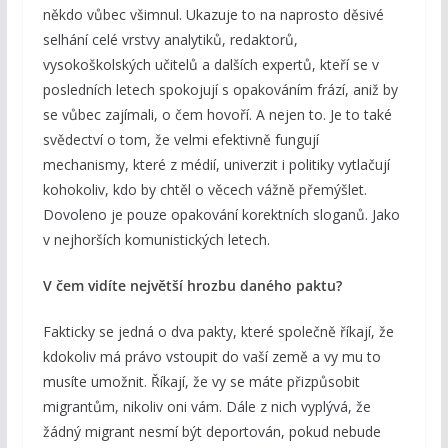
někdo vůbec všimnul. Ukazuje to na naprosto děsivé
selhání celé vrstvy analytiků, redaktorů,
vysokoškolských učitelů a dalších expertů, kteří se v
posledních letech spokojují s opakováním frází, aniž by
se vůbec zajímali, o čem hovoří. A nejen to. Je to také
svědectví o tom, že velmi efektivně fungují
mechanismy, které z médií, univerzit i politiky vytlačují
kohokoliv, kdo by chtěl o věcech vážně přemýšlet.
Dovoleno je pouze opakování korektních sloganů. Jako
v nejhorších komunistických letech.
V čem vidíte největší hrozbu daného paktu?
Fakticky se jedná o dva pakty, které společně říkají, že
kdokoliv má právo vstoupit do vaší země a vy mu to
musíte umožnit. Říkají, že vy se máte přizpůsobit
migrantům, nikoliv oni vám. Dále z nich vyplývá, že
žádný migrant nesmí být deportován, pokud nebude