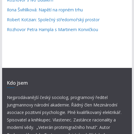
Ilona Švihlíková: Napětí na ropném trhu
Robert Kotzian: Společný středomořský prostor
Rozhovor Petra Hampla s Martinem Konvičkou
Kdo jsem
Nejprodávanější český sociolog, programový ředitel
Jungmannovy národní akademie. Řádný člen Mezinárodní
asociace pozitivní psychologie. Plně kvalifikovaný elektrikář.
Spisovatel a knihkupec. Vlastenec. Zastánce racionality a
moderní vědy. „Veterán protimigračního hnutí“. Autor