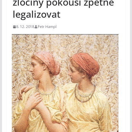
zločiny pokouší zpětně
legalizovat
8. 12. 2018
Petr Hampl