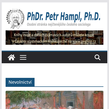
Přeskočit
na
obsah
Nevolnictví