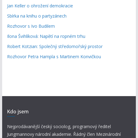
Jan Keller o ohrožení demokracie
Sbírka na knihu o partyzánech
Rozhovor s Ivo Budilem
Ilona Švihlíková: Napětí na ropném trhu
Robert Kotzian: Společný středomořský prostor
Rozhovor Petra Hampla s Martinem Konvičkou
Kdo jsem
Nejprodávanější český sociolog, programový ředitel
Jungmannovy národní akademie. Řádný člen Mezinárodní