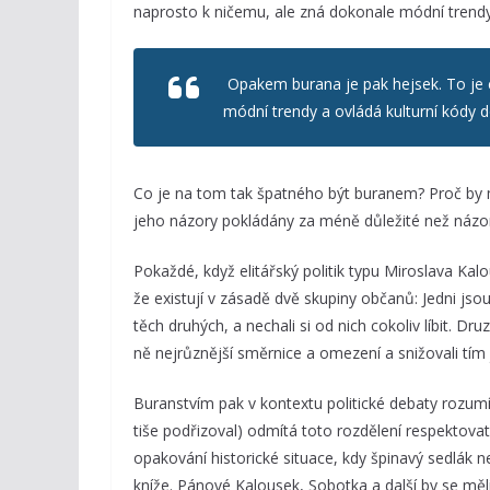
naprosto k ničemu, ale zná dokonale módní trendy 
Opakem burana je pak hejsek. To je c
módní trendy a ovládá kulturní kódy d
Co je na tom tak špatného být buranem? Proč by m
jeho názory pokládány za méně důležité než názo
Pokaždé, když elitářský politik typu Miroslava Kal
že existují v zásadě dvě skupiny občanů: Jedni jsou 
těch druhých, a nechali si od nich cokoliv líbit. Dru
ně nejrůznější směrnice a omezení a snižovali tím j
Buranstvím pak v kontextu politické debaty rozumí
tiše podřizoval) odmítá toto rozdělení respektovat 
opakování historické situace, kdy špinavý sedlák
kníže. Pánové Kalousek, Sobotka a další by se měl