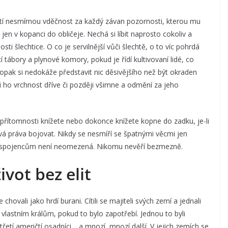
Cítí nesmírnou vděčnost za každý závan pozornosti, kterou mu
 jen v kopanci do obličeje. Nechá si líbit naprosto cokoliv a
i šlechtice. O co je servilnější vůči šlechtě, o to víc pohrdá
í tábory a plynové komory, pokud je řídí kultivovaní lidé, co
pak si nedokáže představit nic děsivějšího než být okraden
 ho vrchnost dříve či později všimne a odmění za jeho
v přítomnosti knížete nebo dokonce knížete kopne do zadku, je-li
 svá práva bojovat. Nikdy se nesmíří se špatnými věcmi jen
ůči spojencům není neomezená. Nikomu nevěří bezmezně.
ivot bez elit
hovali jako hrdí burani. Cítili se majiteli svých zemí a jednali
 vlastním králům, pokud to bylo zapotřebí. Jednou to byli
řetí američtí osadníci… a mnozí, mnozí další. V jejich zemích se