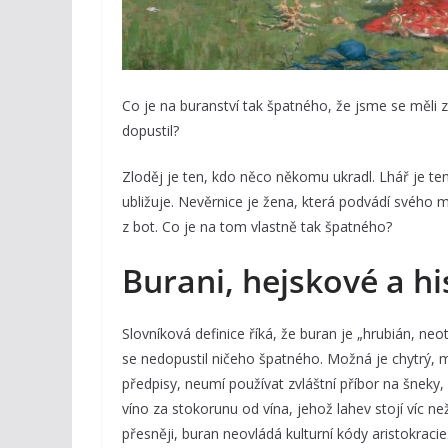
Co je na buranství tak špatného, že jsme se měli 
dopustil?
Zloděj je ten, kdo něco někomu ukradl. Lhář je ten
ubližuje. Nevěrnice je žena, která podvádí svého 
z bot. Co je na tom vlastně tak špatného?
Burani, hejskové a h
Slovníková definice říká, že buran je „hrubián, neo
se nedopustil ničeho špatného. Možná je chytrý, 
předpisy, neumí používat zvláštní příbor na šneky
víno za stokorunu od vína, jehož lahev stojí víc ne
přesněji, buran neovládá kulturní kódy aristokraci