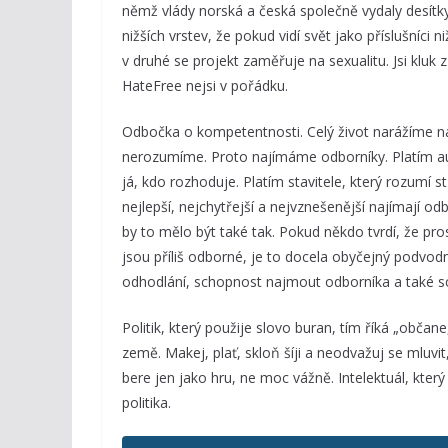
němž vlády norská a česká společně vydaly desítky
nižších vrstev, že pokud vidí svět jako příslušníci n
v druhé se projekt zaměřuje na sexualitu. Jsi kluk z 
HateFree nejsi v pořádku.
Odbočka o kompetentnosti. Celý život narážíme 
nerozumíme. Proto najímáme odborníky. Platím au
já, kdo rozhoduje. Platím stavitele, který rozumí s
nejlepší, nejchytřejší a nejvznešenější najímají od
by to mělo být také tak. Pokud někdo tvrdí, že pro
jsou příliš odborné, je to docela obyčejný podvodn
odhodlání, schopnost najmout odborníka a také sc
Politik, který použije slovo buran, tím říká „občan
země. Makej, plať, skloň šíji a neodvažuj se mluvi
bere jen jako hru, ne moc vážně. Intelektuál, kter
politika.