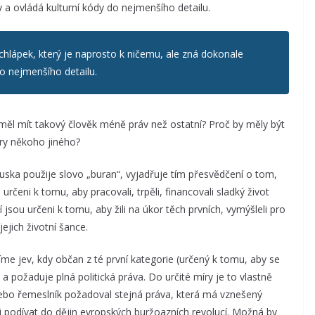
a ovládá kulturní kódy do nejmenšího detailu.
hlápek, který je naprosto k ničemu, ale zná dokonale
o nejmenšího detailu.
ěl mít takový člověk méně práv než ostatní? Proč by měly být
ry někoho jiného?
ouska použije slovo „buran“, vyjadřuje tím přesvědčení o tom,
určeni k tomu, aby pracovali, trpěli, financovali sladký život
zí jsou určeni k tomu, aby žili na úkor těch prvních, vymýšleli pro
ejich životní šance.
me jev, kdy občan z té první kategorie (určený k tomu, aby se
a požaduje plná politická práva. Do určité míry je to vlastně
 nebo řemeslník požadoval stejná práva, která má vznešený
i podívat do dějin evropských buržoazních revolucí. Možná by