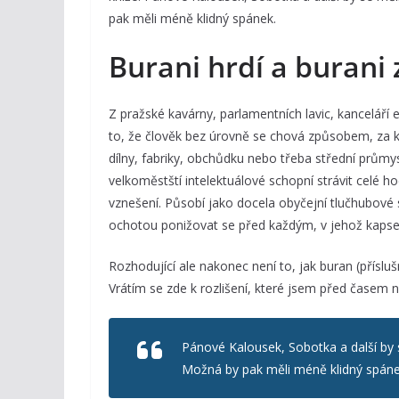
pak měli méně klidný spánek.
Burani hrdí a buran
Z pražské kavárny, parlamentních lavic, kanceláří
to, že člověk bez úrovně se chová způsobem, za k
dílny, fabriky, obchůdku nebo třeba střední průmy
velkoměstští intelektuálové schopní strávit celé h
vznešení. Působí jako docela obyčejní tlučhubové 
ochotou ponižovat se před každým, v jehož kapse l
Rozhodující ale nakonec není to, jak buran (příslušník
Vrátím se zde k rozlišení, které jsem před časem 
Pánové Kalousek, Sobotka a další by s
Možná by pak měli méně klidný spáne