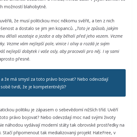
ch možností blahobytně.
uvěřili, že musí politickou moc někomu svěřit, a ten z nich
ešenost a dostalo se jim jen kopanců. „
Toto je způsob, jakým
u dělali vozataje a jezdce a aby běhali před jeho vozem. Vezme
ky. Vezme vám nejlepší pole, vinice i olivy a rozdá je svým
š nejlepší dobytek i vaše osly, aby pracovali pro něj. I vy sami
naprosto přesné.
i a že má smysl za toto právo bojovat? Nebo odevzdají
obě tvrdí, že je kompetentnější?
atickou politiku je zápasem o sebevědomí nižších tříd. Uvěří
 toto právo bojovat? Nebo odevzdají moc nad svými životy
Ne náhodou vydávají moderní státy tak obrovské prostředky na
. Stačí připomenout tak medializovaný projekt HateFree, v