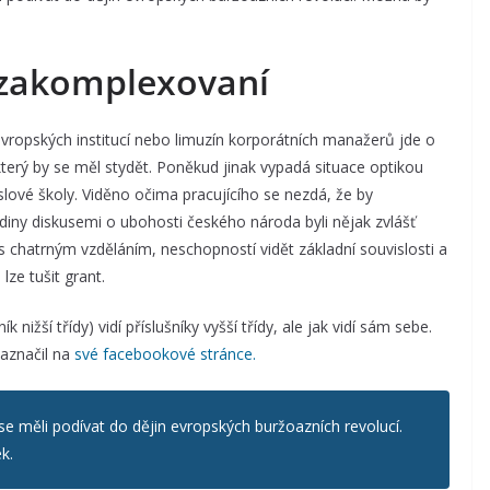
i zakomplexovaní
 evropských institucí nebo limuzín korporátních manažerů jde o
terý by se měl stydět. Poněkud jinak vypadá situace optikou
slové školy. Viděno očima pracujícího se nezdá, že by
odiny diskusemi o ubohosti českého národa byli nějak zvlášť
s chatrným vzděláním, neschopností vidět základní souvislosti a
ze tušit grant.
 nižší třídy) vidí příslušníky vyšší třídy, ale jak vidí sám sebe.
naznačil na
své facebookové stránce.
e měli podívat do dějin evropských buržoazních revolucí.
k.