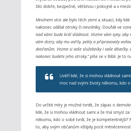
žilo dobře, bezpečně, většinou i pokojně a v mezí
Mnohem více ale bylo těch zemí a situací, kdy lidé 
nakonec udělal otroky či nevolníky. Doufali ve vzn
nad vámi bude král vládnout. Vezme vám syny, aby m
vám dcery, aby mu vařily, pekly a připravovaly voňav
dvořanům. Vezme si vaše služebníky i vaše děvečky, vá
nakonec budete jeho otroky,“
píše se v Bibli. Je to 
Uvěří lidé, že si mohou vládnout sam
moc nad svými životy někomu, kdo o s
Do určité míry je možné tvrdit, že zápas o demokr
lidé, že si mohou vládnout sami a že má smysl za
někomu, kdo o sobě tvrdí, že je kompetentnější? 
to, aby svým občanům vštípily pocit méněcennosti