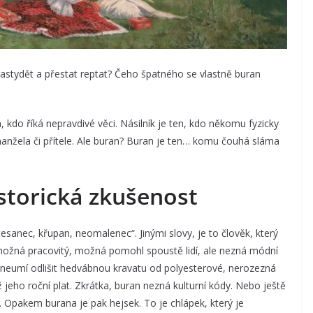
zastydět a přestat reptat? Čeho špatného se vlastně buran
, kdo říká nepravdivé věci. Násilník je ten, kdo někomu fyzicky
manžela či přítele. Ale buran? Buran je ten… komu čouhá sláma
istorická zkušenost
tesanec, křupan, neomalenec“. Jinými slovy, je to člověk, který
možná pracovitý, možná pomohl spoustě lidí, ale nezná módní
, neumí odlišit hedvábnou kravatu od polyesterové, nerozezná
ž jeho roční plat. Zkrátka, buran nezná kulturní kódy. Nebo ještě
e. Opakem burana je pak hejsek. To je chlápek, který je