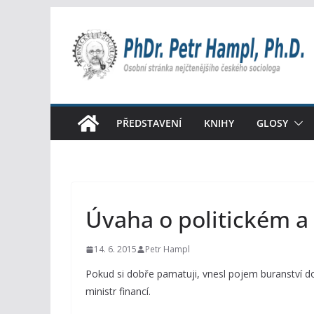
Přeskočit
na
obsah
PŘEDSTAVENÍ
KNIHY
GLOSY
Úvaha o politickém a
14. 6. 2015
Petr Hampl
Pokud si dobře pamatuji, vnesl pojem buranství do
ministr financí.