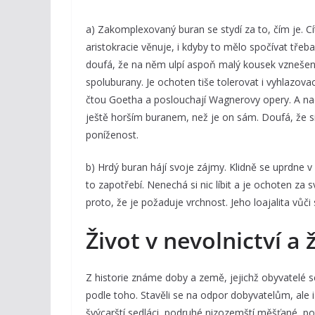
a) Zakomplexovaný buran se stydí za to, čím je. 
aristokracie věnuje, i kdyby to mělo spočívat třeba
doufá, že na něm ulpí aspoň malý kousek vznešenost
spoluburany. Je ochoten tiše tolerovat i vyhlazovac
čtou Goetha a poslouchají Wagnerovy opery. A nao
ještě horším buranem, než je on sám. Doufá, že si
poníženost.
b) Hrdý buran hájí svoje zájmy. Klidně se uprdne 
to zapotřebí. Nenechá si nic líbit a je ochoten za
proto, že je požaduje vrchnost. Jeho loajalita v
Život v nevolnictví a ž
Z historie známe doby a země, jejichž obyvatelé se c
podle toho. Stavěli se na odpor dobyvatelům, ale i
švýcarští sedláci, podruhé nizozemští měšťané, pot