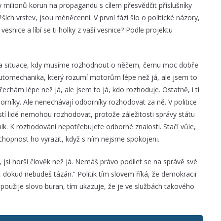
 milionů korun na propagandu s cílem přesvědčit příslušníky
ižších vrstev, jsou méněcenní. V první fázi šlo o politické názory,
vesnice a líbí se ti holky z vaší vesnice? Podle projektu
na situace, kdy musíme rozhodnout o něčem, čemu moc dobře
tomechanika, který rozumí motorům lépe než já, ale jsem to
třechám lépe než já, ale jsem to já, kdo rozhoduje. Ostatně, i ti
borníky. Ale nenechávají odborníky rozhodovat za ně. V politice
stí lidé nemohou rozhodovat, protože záležitosti správy státu
ík. K rozhodování nepotřebujete odborné znalosti. Stačí vůle,
hopnost ho vyrazit, když s ním nejsme spokojeni.
e, jsi horší člověk než já. Nemáš právo podílet se na správě své
t, dokud nebudeš tázán.“ Politik tím slovem říká, že demokracii
ý použije slovo buran, tím ukazuje, že je ve službách takového