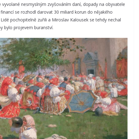
ese vyvolané nesmyslným zvyšováním daní, dopady na obyvatele
r financí se rozhodl darovat 30 miliard korun do nějakého
Lidé pochopitelně zuřili a Miroslav Kalousek se tehdy nechal
by bylo projevem buranství.