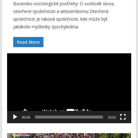
Buransko-sociologické postřehy: O svobodě slova,
otevřené společnosti a antisemitismu Otevřená
společnost je taková společnost, kde může být
jakákoliv myšlenky zpochybněna.
Read More
V
i
d
e
o
p
ř
e
00:00
23:51
h
r
á