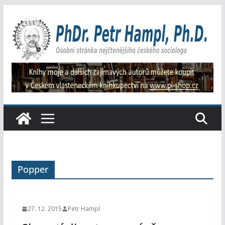
Přeskočit
na
obsah
Popper
27. 12. 2015
Petr Hampl