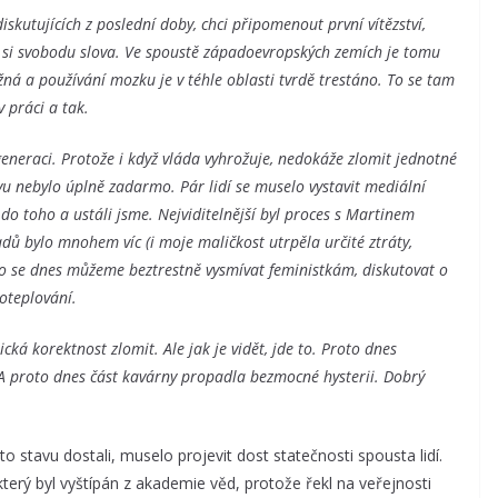
kutujících z poslední doby, chci připomenout první vítězství,
e si svobodu slova. Ve spoustě západoevropských zemích je tomu
žná a používání mozku je v téhle oblasti tvrdě trestáno. To se tam
v práci a tak.
generaci. Protože i když vláda vyhrožuje, nedokáže zlomit jednotné
u nebylo úplně zadarmo. Pár lidí se muselo vystavit mediální
e do toho a ustáli jsme. Nejviditelnější byl proces s Martinem
adů bylo mnohem víc (i moje maličkost utrpěla určité ztráty,
oto se dnes můžeme beztrestně vysmívat feministkám, diskutovat o
oteplování.
ická korektnost zlomit. Ale jak je vidět, jde to. Proto dnes
 proto dnes část kavárny propadla bezmocné hysterii. Dobrý
 stavu dostali, muselo projevit dost statečnosti spousta lidí.
erý byl vyštípán z akademie věd, protože řekl na veřejnosti