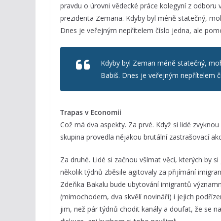
pravdu o úrovni vědecké práce kolegyní z odboru
prezidenta Zemana. Kdyby byl méně statečný, mohl
Dnes je veřejným nepřítelem číslo jedna, ale pom
Kdyby byl Zeman méně statečný, mohl
Babiš. Dnes je veřejným nepřítelem č
Trapas v Economii
Což má dva aspekty. Za prvé. Když si lidé zvyknou 
skupina provedla nějakou brutální zastrašovací akci.
Za druhé. Lidé si začnou všímat věcí, kterých by si
několik týdnů zběsile agitovaly za přijímání imigra
Zdeňka Bakalu bude ubytování imigrantů význam
(mimochodem, dva skvělí novináři) i jejich podříz
jim, než pár týdnů chodit kanály a doufat, že se