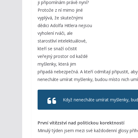
ji připomínám právě nyní?
Protože z ní mimo jiné
vyplývá, že skutečnými
dědici Adolfa Hitlera nejsou
vyholení rváči, ale
starostliví intelektuálové,
kteří se snaží očistit
veřejný prostor od každé
myšlenky, která jim
připadá nebezpečná. A kteří odmítají připustit, a
nenecháte umírat myšlenky, budou místo nich umír
Když nenecháte umírat myšlenky, budo
První vítězství nad politickou korektností
Minulý týden jsem mezi své každodenní glosy přiho