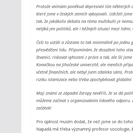
Protože vnímám poněkud depresivní tón některých dis
které jsme v českých zemích vybojovali. Udrželi jsm
tak, že jakákoliv debata na téma multikulti je nemo
netýká jen politiků, ale i běžných situací mezi lidmi, 
Češi to ustáli a zůstane to tak minimálně po jednu 
přesvědčení lidu. Připomínám, že dosažení toho stav
štvanici, riskovat vyhození z práce a tak, ale šli jsm
Konvičkou na Jihočeské univerzitě, ale menších příp
včetně finančních, ale nebyl jsem zdaleka sám). Pr
riziku islamizace nebo třeba zpochybňovat globální 
Moji známí ze západní Evropy nevěřili, že se dá polit
můžeme začínat s organizováním lidového odporu. A
začátek!
Pro úplnost musím dodat, že než jsme se do tohoto
Napadá mě třeba významný profesor sociologie, kt