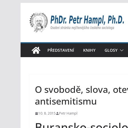
Přeskočit
na
obsah
PŘEDSTAVENÍ
KNIHY
GLOSY
O svobodě, slova, ote
antisemitismu
10. 8. 2015
Petr Hampl
Buransko-sociolo