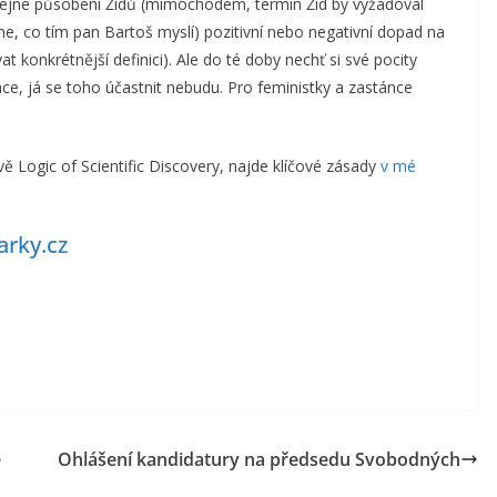
eřejné působení Židů (mimochodem, termín Žid by vyžadoval
me, co tím pan Bartoš myslí) pozitivní nebo negativní dopad na
 konkrétnější definici). Ale do té doby nechť si své pocity
hce, já se toho účastnit nebudu. Pro feministky a zastánce
 Logic of Scientific Discovery, najde klíčové zásady
v mé
arky.cz
é
Ohlášení kandidatury na předsedu Svobodných