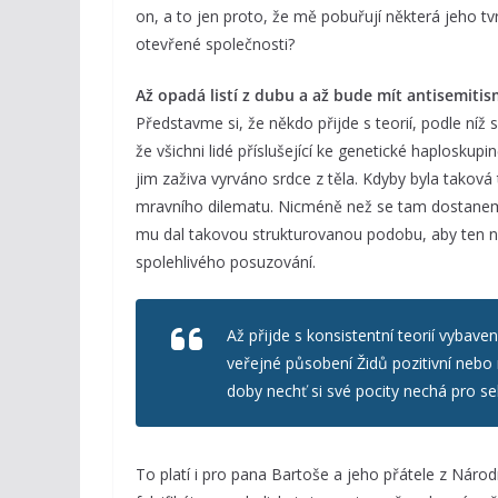
on, a to jen proto, že mě pobuřují některá jeho 
otevřené společnosti?
Až opadá listí z dubu a až bude mít antisemitis
Představme si, že někdo přijde s teorií, podle níž
že všichni lidé příslušející ke genetické haplosk
jim zaživa vyrváno srdce z těla. Kdyby byla taková
mravního dilematu. Nicméně než se tam dostanem
mu dal takovou strukturovanou podobu, aby ten 
spolehlivého posuzování.
Až přijde s konsistentní teorií vybave
veřejné působení Židů pozitivní nebo 
doby nechť si své pocity nechá pro se
To platí i pro pana Bartoše a jeho přátele z Národ