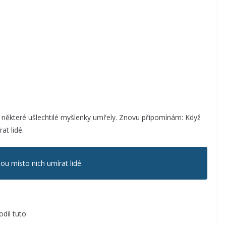
by některé ušlechtilé myšlenky umřely. Znovu připomínám: Když
at lidé.
u místo nich umírat lidé.
dil tuto: