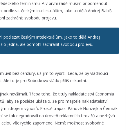
 vědeckého feminismu. A v první řadě musím připomenout
 podlézat českým intelektuálům, jako to dělá Andrej Babiš.
ohl zachránit svobodu projevu.
 podlézat českým intelektuálům, jako to dělá Andrej
íslo jedna, ale pomohl zachránit svobodu projevu.
mluvit bez cenzury, už jim to vydrží. Leda, že by vládnoucí
 Ale to je pro Sobotkovu vládu příliš riskantní.
 jinak nevšímali. Třeba toho, že tituly nakladatelství Economia
ntů, aby se posléze ukázalo, že pro majitele nakladatelství
ným zdrojem výnosů. Prostě trapas. Pánové Honzejk a Čermák
ení se tak degradovali na úroveň reklamních textařů a nezbývá
 na celou věc rychle zapomene. Nemít možnost svobodné