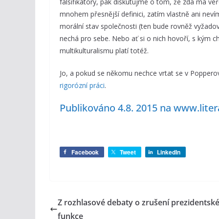
falsifikátory, pak diskutujme o tom, že zda má v
mnohem přesnější definici, zatím vlastně ani neví
morální stav společnosti (ten bude rovněž vyžadovat
nechá pro sebe. Nebo ať si o nich hovoří, s kým c
multikulturalismu platí totéž.
Jo, a pokud se někomu nechce vrtat se v Popperově
rigorózní práci
.
Publikováno 4.8. 2015 na www.liter
Facebook
Tweet
LinkedIn
Z rozhlasové debaty o zrušení prezidentsk
funkce