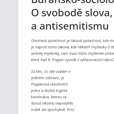
O svobodě slova,
a antisemitismu
Otevřená společnost je taková společnost, kde mů
je naproti tomu taková, kde některé myšlenky či
umíraly myšlenky, tam musí místo myšlenek umírat
které Karl R. Popper vyvodil z vyhlazovacích táborů 
Za tím, co zde uvádím v
jediném odstavci, je
Popperova celoživotní
práce a složitá logická
konstrukce, kterou se
dosud nikomu nepodařilo
rozbít ani zpochybnit. Proč