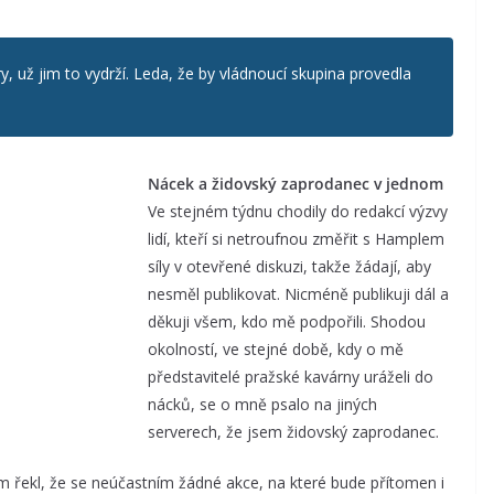
y, už jim to vydrží. Leda, že by vládnoucí skupina provedla
Nácek a židovský zaprodanec v jednom
Ve stejném týdnu chodily do redakcí výzvy
lidí, kteří si netroufnou změřit s Hamplem
síly v otevřené diskuzi, takže žádají, aby
nesměl publikovat. Nicméně publikuji dál a
děkuji všem, kdo mě podpořili. Shodou
okolností, ve stejné době, kdy o mě
představitelé pražské kavárny uráželi do
nácků, se o mně psalo na jiných
serverech, že jsem židovský zaprodanec.
 řekl, že se neúčastním žádné akce, na které bude přítomen i