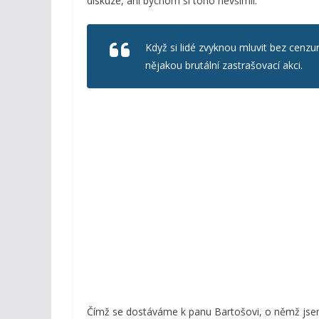
diskuze, ani bychom si toho nevšimli.
Když si lidé zvyknou mluvit bez cenzur
nějakou brutální zastrašovací akci.
Čímž se dostáváme k panu Bartošovi, o němž jsem