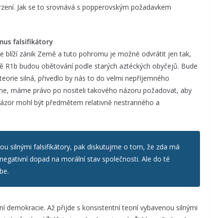
tvrzení. Jak se to srovnává s popperovským požadavkem
mus falsifikátory
 se blíží zánik Země a tuto pohromu je možné odvrátit jen tak,
upině R1b budou obětování podle starých aztéckých obyčejů. Bude
 teorie silná, přivedlo by nás to do velmi nepříjemného
e, máme právo po nositeli takového názoru požadovat, aby
názor mohl být předmětem relativně nestranného a
nou silnými falsifikátory, pak diskutujme o tom, že zda má
negativní dopad na morální stav společnosti. Ale do té
be.
ní demokracie. Až přijde s konsistentní teorií vybavenou silnými