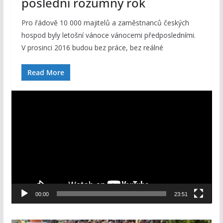
poslední rozumný rok
Pro řádově 10 000 majitelů a zaměstnanců českých
hospod byly letošní vánoce vánocemi předposledními.
V prosinci 2016 budou bez práce, bez reálné
Read More
V
i
d
e
o
p
ř
e
00:00
23:51
h
r
á