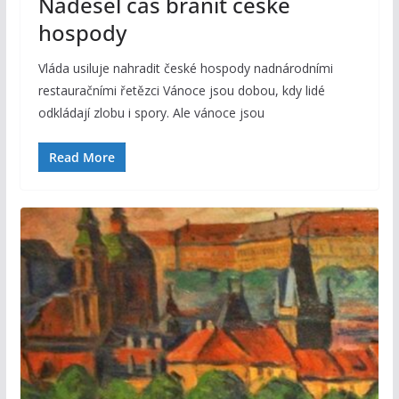
Nadešel čas bránit české
hospody
Vláda usiluje nahradit české hospody nadnárodními
restauračními řetězci Vánoce jsou dobou, kdy lidé
odkládají zlobu i spory. Ale vánoce jsou
Read More