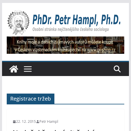
Přeskočit
na
obsah
Registrace tržeb
22. 12. 2015
Petr Hampl