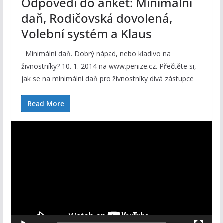
Odpovědi do anket: Minimální
daň, Rodičovská dovolená,
Volební systém a Klaus
Minimální daň. Dobrý nápad, nebo kladivo na
živnostníky? 10. 1. 2014 na www.penize.cz. Přečtěte si,
jak se na minimální daň pro živnostníky dívá zástupce
Read More
V
i
d
e
o
p
ř
e