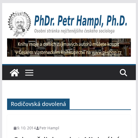
Přeskočit
na
obsah
Rodičovská dovolená
9. 10. 2014
Petr Hampl