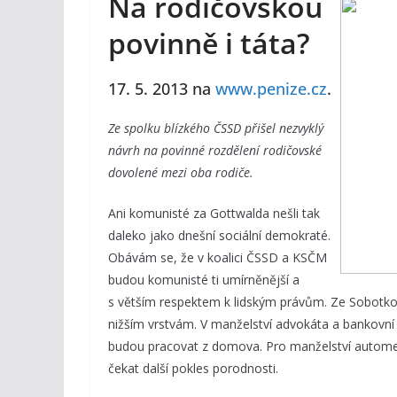
Na rodičovskou
povinně i táta?
17. 5. 2013 na
www.penize.cz
.
Ze spolku blízkého ČSSD přišel nezvyklý
návrh na povinné rozdělení rodičovské
dovolené mezi oba rodiče.
Ani komunisté za Gottwalda nešli tak
daleko jako dnešní sociální demokraté.
Obávám se, že v koalici ČSSD a KSČM
budou komunisté ti umírněnější a
s větším respektem k lidským právům. Ze Sobotkovy
nižším vrstvám. V manželství advokáta a bankovní
budou pracovat z domova. Pro manželství automech
čekat další pokles porodnosti.