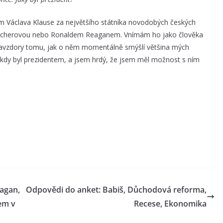
m Václava Klause za největšího státníka novodobých českých
hatcherovou nebo Ronaldem Reaganem. Vnímám ho jako člověka
navzdory tomu, jak o něm momentálně smýšlí většina mých
 kdy byl prezidentem, a jsem hrdý, že jsem měl možnost s ním
agan,
Odpovědi do anket: Babiš, Důchodová reforma,
em v
Recese, Ekonomika