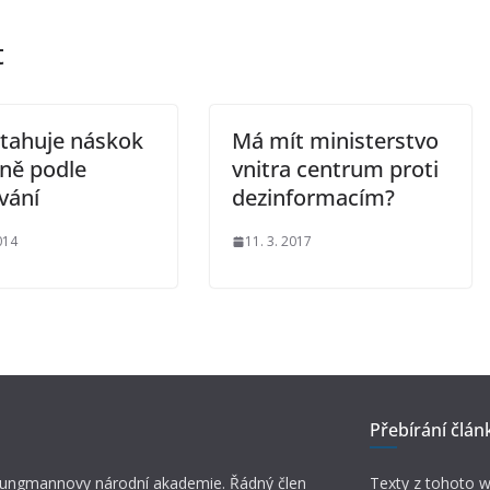
t
tahuje náskok
Má mít ministerstvo
sně podle
vnitra centrum proti
vání
dezinformacím?
014
11. 3. 2017
Přebírání člán
 Jungmannovy národní akademie. Řádný člen
Texty z tohoto w