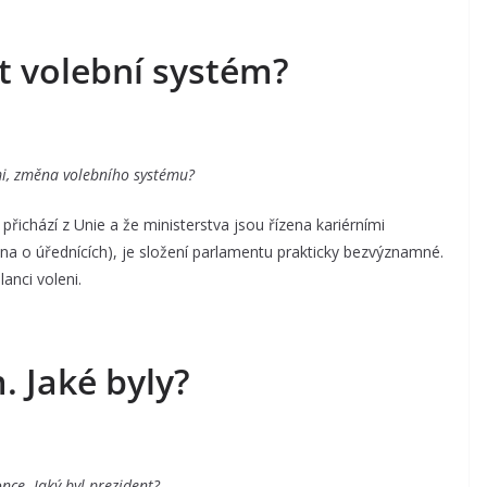
it volební systém?
emi, změna volebního systému?
řichází z Unie a že ministerstva jsou řízena kariérními
ákona o úřednících), je složení parlamentu prakticky bezvýznamné.
anci voleni.
. Jaké byly?
nce. Jaký byl prezident?