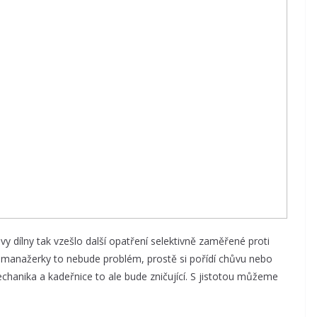
 dílny tak vzešlo další opatření selektivně zaměřené proti
 manažerky to nebude problém, prostě si pořídí chůvu nebo
anika a kadeřnice to ale bude zničující. S jistotou můžeme