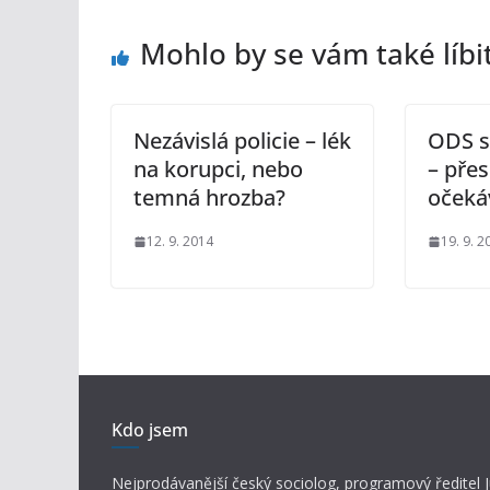
Mohlo by se vám také líbi
Nezávislá policie – lék
ODS s
na korupci, nebo
– pře
temná hrozba?
očeká
12. 9. 2014
19. 9. 2
Kdo jsem
Nejprodávanější český sociolog, programový ředitel