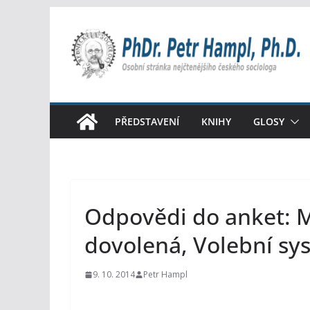
Přeskočit
na
obsah
PŘEDSTAVENÍ
KNIHY
GLOSY
Odpovědi do anket: M
dovolená, Volební sy
9. 10. 2014
Petr Hampl