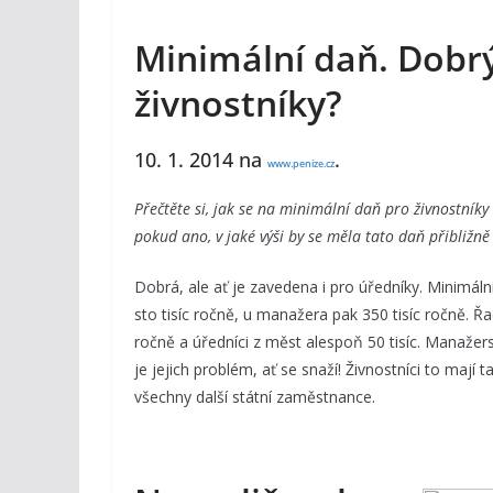
Minimální daň. Dobr
živnostníky?
10. 1. 2014 na
.
www.penize.cz
Přečtěte si, jak se na minimální daň pro živnostníky
pokud ano, v jaké výši by se měla tato daň přibližn
Dobrá, ale ať je zavedena i pro úředníky. Minimál
sto tisíc ročně, u manažera pak 350 tisíc ročně. Ř
ročně a úředníci z měst alespoň 50 tisíc. Manažers
je jejich problém, ať se snaží! Živnostníci to mají 
všechny další státní zaměstnance.