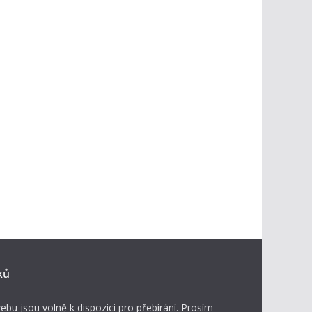
ků
ebu jsou volně k dispozici pro přebírání. Prosím