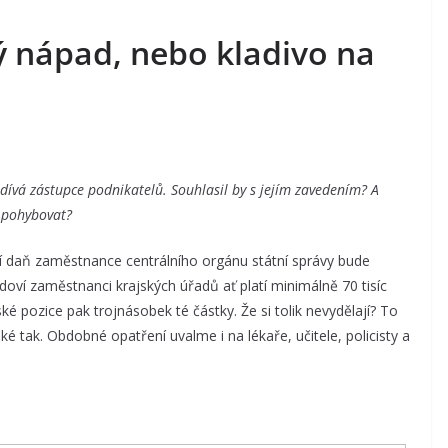
ý nápad, nebo kladivo na
 dívá zástupce podnikatelů. Souhlasil by s jejím zavedením? A
ě pohybovat?
ní daň zaměstnance centrálního orgánu státní správy bude
adoví zaměstnanci krajských úřadů ať platí minimálně 70 tisíc
ké pozice pak trojnásobek té částky. Že si tolik nevydělají? To
také tak. Obdobné opatření uvalme i na lékaře, učitele, policisty a