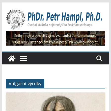
Přeskočit
na
obsah
Vulgární výroky