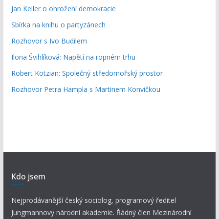
Jan Keller o ohrožení demokracie
Sbírka na knihu o partyzánech
Rozhovor s Ivo Budilem
Ilona Švihlíková: Napětí na ropném trhu
Robert Kotzian: Společný středomořský prostor
Rozhovor Petra Hampla s Martinem Konvičkou
Kdo jsem
Nejprodávanější český sociolog, programový ředitel
Jungmannovy národní akademie. Řádný člen Mezinárodní