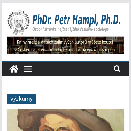
Přeskočit
na
obsah
Výzkumy