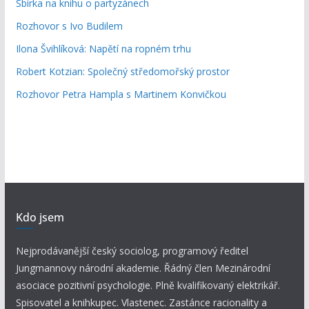
Sbírka na knihu o partyzánech
Rozhovor s Ivo Budilem
Ilona Švihlíková: Napětí na ropném trhu
Robert Kotzian: Společný středomořský prostor
Rozhovor Petra Hampla s Martinem Konvičkou
Kdo jsem
Nejprodávanější český sociolog, programový ředitel
Jungmannovy národní akademie. Řádný člen Mezinárodní
asociace pozitivní psychologie. Plně kvalifikovaný elektrikář.
Spisovatel a knihkupec. Vlastenec. Zastánce racionality a