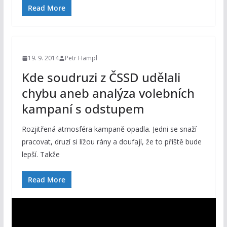
Read More
19. 9. 2014
Petr Hampl
Kde soudruzi z ČSSD udělali
chybu aneb analýza volebních
kampaní s odstupem
Rozjitřená atmosféra kampaně opadla. Jedni se snaží
pracovat, druzí si lížou rány a doufají, že to příště bude
lepší. Takže
Read More
V
i