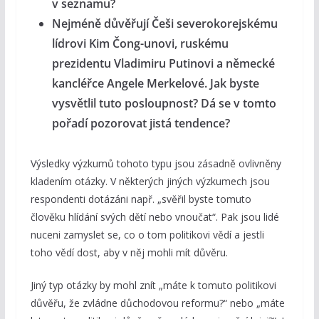
v seznamu?
Nejméně důvěřují Češi severokorejskému
lídrovi Kim Čong-unovi, ruskému
prezidentu Vladimiru Putinovi a německé
kancléřce Angele Merkelové. Jak byste
vysvětlil tuto posloupnost? Dá se v tomto
pořadí pozorovat jistá tendence?
Výsledky výzkumů tohoto typu jsou zásadně ovlivněny
kladením otázky. V některých jiných výzkumech jsou
respondenti dotázáni např. „svěřil byste tomuto
člověku hlídání svých dětí nebo vnoučat“. Pak jsou lidé
nuceni zamyslet se, co o tom politikovi vědí a jestli
toho vědí dost, aby v něj mohli mít důvěru.
Jiný typ otázky by mohl znít „máte k tomuto politikovi
důvěřu, že zvládne důchodovou reformu?“ nebo „máte