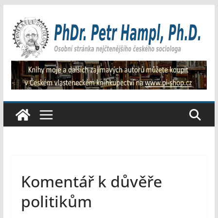
Přeskočit
na
obsah
Komentář k důvěře
politikům