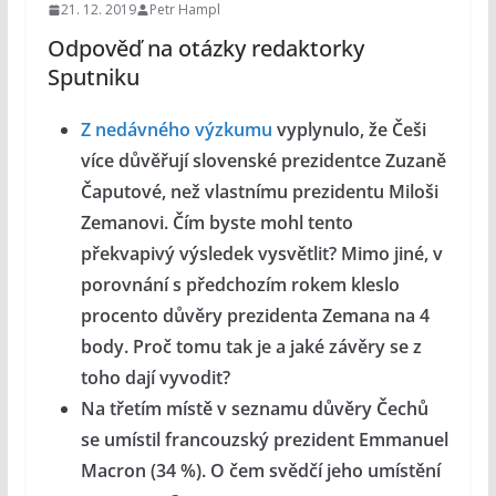
21. 12. 2019
Petr Hampl
Odpověď na otázky redaktorky
Sputniku
Z nedávného výzkumu
vyplynulo, že Češi
více důvěřují slovenské prezidentce Zuzaně
Čaputové, než vlastnímu prezidentu Miloši
Zemanovi. Čím byste mohl tento
překvapivý výsledek vysvětlit? Mimo jiné, v
porovnání s předchozím rokem kleslo
procento důvěry prezidenta Zemana na 4
body. Proč tomu tak je a jaké závěry se z
toho dají vyvodit?
Na třetím místě v seznamu důvěry Čechů
se umístil francouzský prezident Emmanuel
Macron (34 %). O čem svědčí jeho umístění