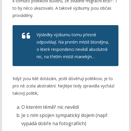
k tomuto politikovi důvěru, že zvládne migrační krizi?“. I
to by něco ukazovalo. A takové výzkumy jsou občas
prováděny.
Výsledky výzkumu tomu přesně
odpovídají. Na prvním místě blondýna,
o které respondenci nevědí absolutně
nic, na třetím místě manekýn…
Když jsou lidé dotázáni, jestli důvěřují politikovi, je to
pro ně zcela abstraktní. Nejlépe tedy zpravidla vychází
takový politik,
O kterém téměř nic nevědí
Je s ním spojen sympatický dojem (např.
vypadá dobře na fotografiích)