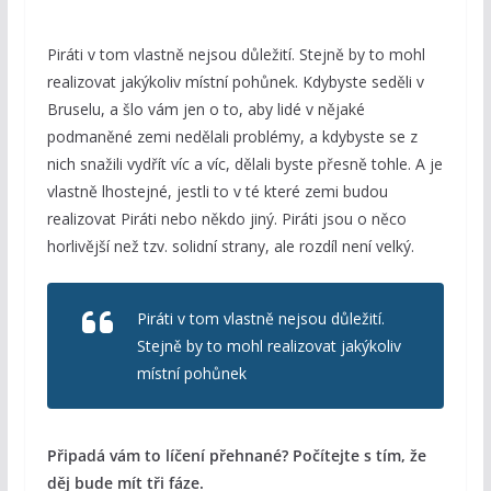
Piráti v tom vlastně nejsou důležití. Stejně by to mohl
realizovat jakýkoliv místní pohůnek. Kdybyste seděli v
Bruselu, a šlo vám jen o to, aby lidé v nějaké
podmaněné zemi nedělali problémy, a kdybyste se z
nich snažili vydřít víc a víc, dělali byste přesně tohle. A je
vlastně lhostejné, jestli to v té které zemi budou
realizovat Piráti nebo někdo jiný. Piráti jsou o něco
horlivější než tzv. solidní strany, ale rozdíl není velký.
Piráti v tom vlastně nejsou důležití.
Stejně by to mohl realizovat jakýkoliv
místní pohůnek
Připadá vám to líčení přehnané? Počítejte s tím, že
děj bude mít tři fáze.