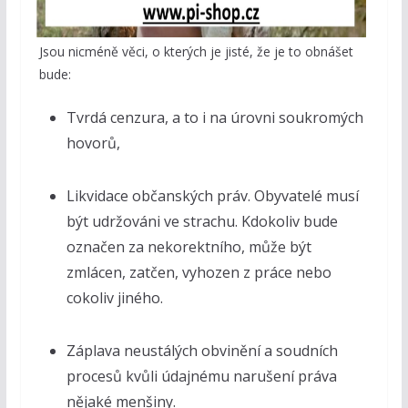
Jsou nicméně věci, o kterých je jisté, že je to obnášet
bude:
Tvrdá cenzura, a to i na úrovni soukromých
hovorů,
Likvidace občanských práv. Obyvatelé musí
být udržováni ve strachu. Kdokoliv bude
označen za nekorektního, může být
zmlácen, zatčen, vyhozen z práce nebo
cokoliv jiného.
Záplava neustálých obvinění a soudních
procesů kvůli údajnému narušení práva
nějaké menšiny.