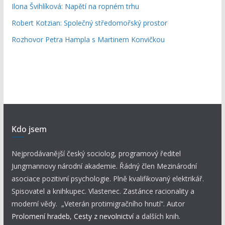
Ilona Švihlíková: Napětí na ropném trhu
Robert Kotzian: Společný středomořský prostor
Rozhovor Petra Hampla s Martinem Konvičkou
Kdo jsem
Nejprodávanější český sociolog, programový ředitel
Jungmannovy národní akademie. Řádný člen Mezinárodní
asociace pozitivní psychologie. Plně kvalifikovaný elektrikář.
Spisovatel a knihkupec. Vlastenec. Zastánce racionality a
moderní vědy. „Veterán protimigračního hnutí“. Autor
Prolomení hradeb
,
Cesty z nevolnictví
a dalších knih.