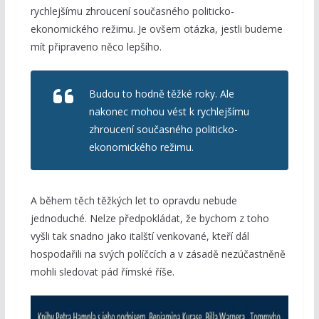
rychlejšímu zhroucení současného politicko-
ekonomického režimu. Je ovšem otázka, jestli budeme
mít připraveno něco lepšího.
Budou to hodně těžké roky. Ale
nakonec mohou vést k rychlejšímu
zhroucení současného politicko-
ekonomického režimu.
A během těch těžkých let to opravdu nebude
jednoduché. Nelze předpokládat, že bychom z toho
vyšli tak snadno jako italští venkované, kteří dál
hospodařili na svých políčcích a v zásadě nezúčastněně
mohli sledovat pád římské říše.