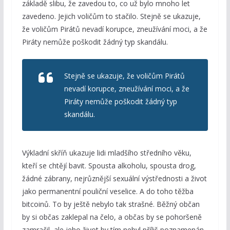
základě slibu, že zavedou to, co už bylo mnoho let
zavedeno. Jejich voličům to stačilo. Stejně se ukazuje,
že voličům Pirátů nevadí korupce, zneužívání moci, a že
Piráty nemůže poškodit žádný typ skandálu.
Stejně se ukazuje, že voličům Pirátů
nevadí korupce, zneužívání moci, a že
Piráty nemůže poškodit žádný typ
skandálu.
Výkladní skříň ukazuje lidi mladšího středního věku,
kteří se chtějí bavit. Spousta alkoholu, spousta drog,
žádné zábrany, nejrůznější sexuální výstřednosti a život
jako permanentní pouliční veselice. A do toho těžba
bitcoinů. To by ještě nebylo tak strašné. Běžný občan
by si občas zaklepal na čelo, a občas by se pohoršeně
zamračil, ale jeho život by tím nebyl příliš poznamenán.