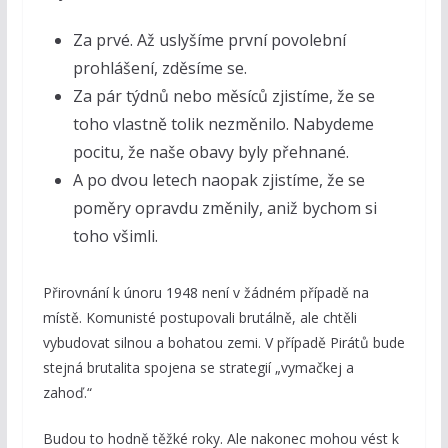
Za prvé. Až uslyšíme první povolební
prohlášení, zděsíme se.
Za pár týdnů nebo měsíců zjistíme, že se
toho vlastně tolik nezměnilo. Nabydeme
pocitu, že naše obavy byly přehnané.
A po dvou letech naopak zjistíme, že se
poměry opravdu změnily, aniž bychom si
toho všimli.
Přirovnání k únoru 1948 není v žádném případě na
místě. Komunisté postupovali brutálně, ale chtěli
vybudovat silnou a bohatou zemi. V případě Pirátů bude
stejná brutalita spojena se strategií „vymačkej a
zahoď.“
Budou to hodně těžké roky. Ale nakonec mohou vést k