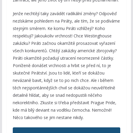
Jenže nechtějí taky zavádět radikální změny? Odpověď
nezískáme pohledem na Piráty, ale tím, že se podíváme
stejným směrem. Ke komu Piráti vzhlížejí? Koho
respektují? Jakoukoliv vrchnost! Chce Westinghouse
zakázku? Piráti začnou okamžitě prosazovat vyřazení
všech konkurentů. Chtějí zakázky americké zbrojovky?
Piráti okamžitě požadují utracení neomezené částky.
Poníženě donášet vrchnosti a hrbit se před ní, to je
skutečné Pirátství. Jsou to lidé, kteří se dokážou
nevázaně bavit, když se to po nich chce. Ale i během
těch nejspontánnějších chvil se dokážou neuvěřitelně
detailně hlídat, aby se snad nedopustili něčeho
nekorektního. Zkuste si třeba představit Prague Pride,
kde má bílý deviant na vodítku černocha. Nemožné!
Něco takového se jim nestane nikdy.