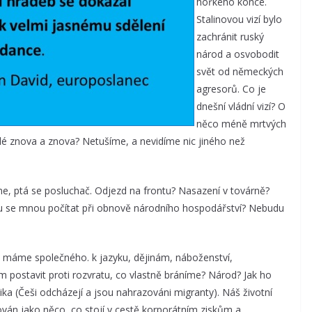
hořkého konce.
Stalinovou vizí bylo
zachránit ruský
národ a osvobodit
svět od německých
agresorů. Co je
dnešní vládní vizí? O
něco méně mrtvých
elé znova a znova? Netušíme, a nevidíme nic jiného než
 ptá se posluchač. Odjezd na frontu? Nasazení v továrně?
dou se mnou počítat při obnově národního hospodářství? Nebudu
máme společného. k jazyku, dějinám, náboženství,
 postavit proti rozvratu, co vlastně bráníme? Národ? Jak ho
a (Češi odcházejí a jsou nahrazováni migranty). Náš životní
dován jako něco, co stojí v cestě korporátním ziskům a