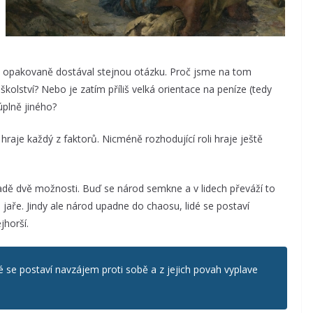
ch opakovaně dostával stejnou otázku. Proč jsme na tom
olství? Nebo je zatím příliš velká orientace na peníze (tedy
úplně jiného?
hraje každý z faktorů. Nicméně rozhodující roli hraje ještě
ásadě dvě možnosti. Buď se národ semkne a v lidech převáží to
jaře. Jindy ale národ upadne do chaosu, lidé se postaví
jhorší.
é se postaví navzájem proti sobě a z jejich povah vyplave