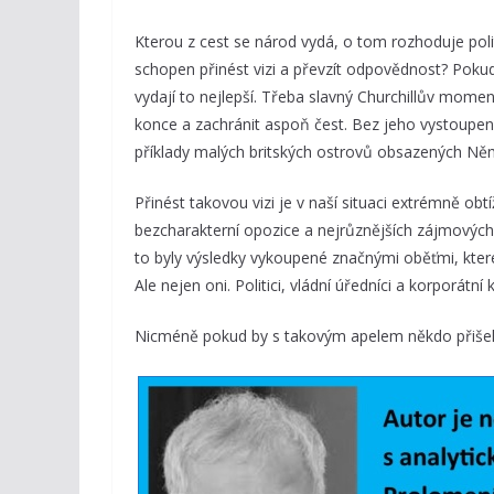
Kterou z cest se národ vydá, o tom rozhoduje politic
schopen přinést vizi a převzít odpovědnost? Pokud
vydají to nejlepší. Třeba slavný Churchillův moment
konce a zachránit aspoň čest. Bez jeho vystoupení b
příklady malých britských ostrovů obsazených Něm
Přinést takovou vizi je v naší situaci extrémně ob
bezcharakterní opozice a nejrůznějších zájmových 
to byly výsledky vykoupené značnými oběťmi, které
Ale nejen oni. Politici, vládní úředníci a korporátní
Nicméně pokud by s takovým apelem někdo přišel,