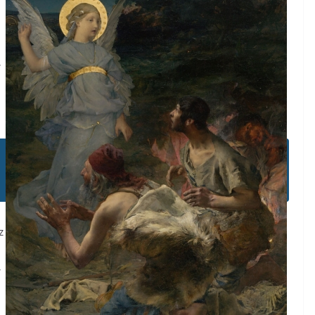
,
z
,