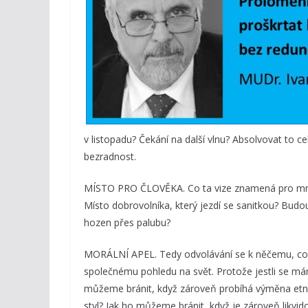
v listopadu? Čekání na další vlnu? Absolvovat to c
bezradnost.
MÍSTO PRO ČLOVĚKA. Co ta vize znamená pro mne,
Místo dobrovolníka, který jezdí se sanitkou? Bu
hozen přes palubu?
MORÁLNÍ APEL. Tedy odvolávání se k něčemu, co 
společnému pohledu na svět. Protože jestli se mám
můžeme bránit, když zároveň probíhá výměna etnik
styl? Jak ho můžeme bránit, když je zároveň likvi