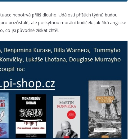
ace nepotrvá příliš dlouho. Události příštích týdnů budou
pro pozůstalé, ale poskytnou morální budíček. Jak říká anglické
to, co jsi původně získat chtěl.