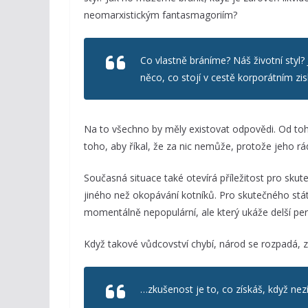
neomarxistickým fantasmagoriím?
Co vlastně bráníme? Náš životní styl?
něco, co stojí v cestě korporátním z
Na to všechno by měly existovat odpovědi. Od toho
toho, aby říkal, že za nic nemůže, protože jeho rá
Současná situace také otevírá příležitost pro sku
jiného než okopávání kotníků. Pro skutečného státn
momentálně nepopulární, ale který ukáže delší pers
Když takové vůdcovství chybí, národ se rozpadá, z
…zkušenost je to, co získáš, když nezí