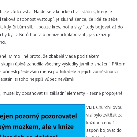
ké vůdcovství. Najde se v kritické chvíli státník, který je
 taková osobnost vystoupí, je slušná šance, že lidé ze sebe
, kdy Britům slíbil „pouze krev, pot a slzy,“ tedy bojovat až do
y byli z Britů horliví a ponížení kolaboranti, jak ukazují
ci.
tížné. Mimo jiné proto, že zbabělá vláda pod tlakem
skupin úplně zahodila všechny výsledky jarního snažení. Přitom
 přinesli především menší podnikatelé a jejich zaměstnanci.
 kapitáni si toho nejspíš vůbec nevšimli.
 musel by obsahovat tři základní elementy – těsně propojené.
VIZI. Churchillovou
vizí bylo zvítězit za
každou cenu či
aspoň bojovat do