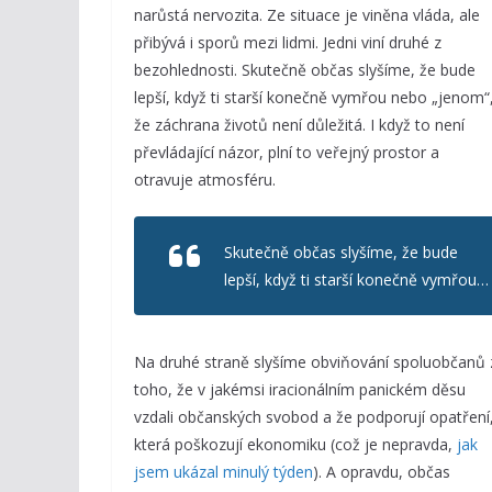
narůstá nervozita. Ze situace je viněna vláda, ale
přibývá i sporů mezi lidmi. Jedni viní druhé z
bezohlednosti. Skutečně občas slyšíme, že bude
lepší, když ti starší konečně vymřou nebo „jenom“
že záchrana životů není důležitá. I když to není
převládající názor, plní to veřejný prostor a
otravuje atmosféru.
Skutečně občas slyšíme, že bude
lepší, když ti starší konečně vymřou…
Na druhé straně slyšíme obviňování spoluobčanů 
toho, že v jakémsi iracionálním panickém děsu
vzdali občanských svobod a že podporují opatření
která poškozují ekonomiku (což je nepravda,
jak
jsem ukázal minulý týden
). A opravdu, občas