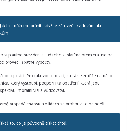
 Jak ho můžeme bránit, když je zároveň likvidován jako
iskům
 si platíme prezidenta. Od toho si platíme premiéra. Ne od
dci provedli špatné výpočty.
tečnou opozici. Pro takovou opozici, která se zmůže na něco
íka, který vystoupí, podpoří i ta opatření, která jsou
pektivu, morální vizi a vůdcovství.
emě propadá chaosu a v lidech se probouzí to nejhorší.
skáš to, co jsi původně získat chtěl.