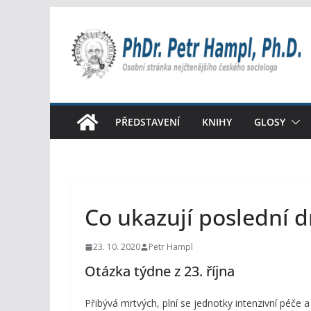
Přeskočit
na
obsah
PŘEDSTAVENÍ
KNIHY
GLOSY
Co ukazují poslední d
23. 10. 2020
Petr Hampl
Otázka týdne z 23. října
Přibývá mrtvých, plní se jednotky intenzivní péče a