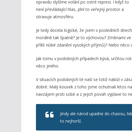
opravdu slyšíme volání po ostré represi. I když to
není převládající hlas, plní to veřejný prostor a
otravuje atmosféru.
Je tedy docela logické, že jsem v posledních dne
morálně tak špatně? Je to výchovou? Změnami ve šk
příliš nízké zdanění vysokých příjmů)? Nebo něco 
Jak tomu v podobných případech bývá, určitou roli 
něco jiného.
V situacích podobných té naší se totiž nabízí v z
dobré. Malý kousek z toho jsme ochutnali letos na 
navzájem proti sobě a z jejich povah vyplave to ne
Jindy ale národ upadne do chaosu, lid
to nejhorší.