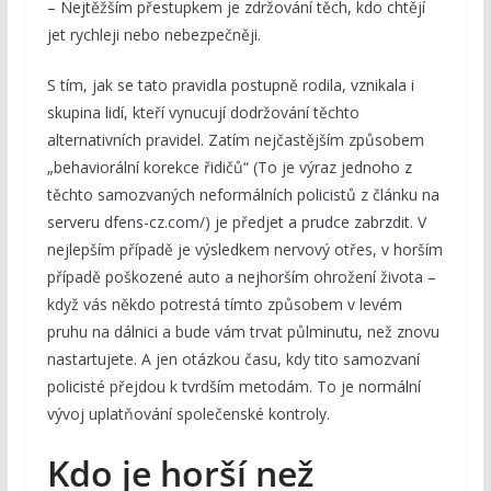
– Nejtěžším přestupkem je zdržování těch, kdo chtějí
jet rychleji nebo nebezpečněji.
S tím, jak se tato pravidla postupně rodila, vznikala i
skupina lidí, kteří vynucují dodržování těchto
alternativních pravidel. Zatím nejčastějším způsobem
„behaviorální korekce řidičů“ (To je výraz jednoho z
těchto samozvaných neformálních policistů z článku na
serveru dfens-cz.com/) je předjet a prudce zabrzdit. V
nejlepším případě je výsledkem nervový otřes, v horším
případě poškozené auto a nejhorším ohrožení života –
když vás někdo potrestá tímto způsobem v levém
pruhu na dálnici a bude vám trvat půlminutu, než znovu
nastartujete. A jen otázkou času, kdy tito samozvaní
policisté přejdou k tvrdším metodám. To je normální
vývoj uplatňování společenské kontroly.
Kdo je horší než