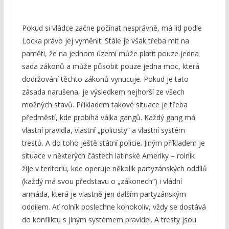
Pokud si vládce začne počínat nesprávně, má lid podle
Locka právo jej vyměnit. Stále je však třeba mít na
paměti, že na jednom území může platit pouze jedna
sada zákonů a může působit pouze jedna moc, která
dodržování těchto zákonů vynucuje. Pokud je tato
zásada narušena, je výsledkem nejhorší ze všech
možných stavů. Příkladem takové situace je třeba
předměstí, kde probíhá válka gangů. Každý gang má
vlastní pravidla, vlastní „policisty“ a vlastní systém
trestů. A do toho ještě státní policie. Jiným příkladem je
situace v některých částech latinské Ameriky – rolník
žije v teritoriu, kde operuje několik partyzánských oddílů
(každý má svou představu o „zákonech“) i vládní
armáda, která je vlastně jen dalším partyzánským
oddílem. Ať rolník poslechne kohokoliv, vždy se dostává
do konfliktu s jiným systémem pravidel. A tresty jsou