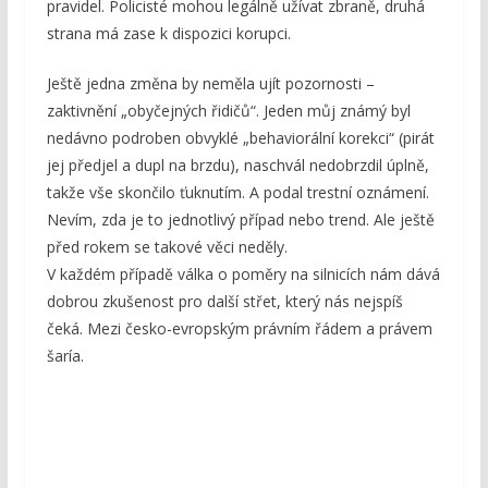
pravidel. Policisté mohou legálně užívat zbraně, druhá
strana má zase k dispozici korupci.
Ještě jedna změna by neměla ujít pozornosti –
zaktivnění „obyčejných řidičů“. Jeden můj známý byl
nedávno podroben obvyklé „behaviorální korekci“ (pirát
jej předjel a dupl na brzdu), naschvál nedobrzdil úplně,
takže vše skončilo ťuknutím. A podal trestní oznámení.
Nevím, zda je to jednotlivý případ nebo trend. Ale ještě
před rokem se takové věci neděly.
V každém případě válka o poměry na silnicích nám dává
dobrou zkušenost pro další střet, který nás nejspíš
čeká. Mezi česko-evropským právním řádem a právem
šaría.