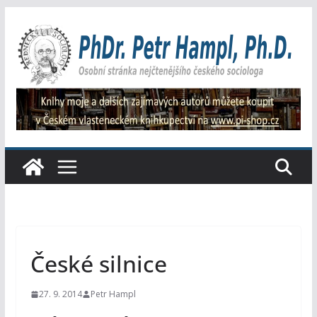
Přeskočit
na
obsah
České silnice
27. 9. 2014
Petr Hampl