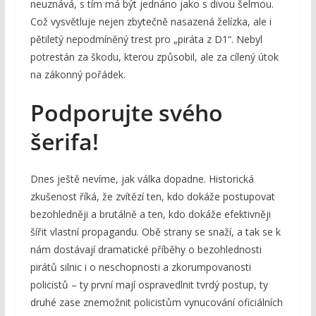
neuznává, s tím má být jednáno jako s divou šelmou.
Což vysvětluje nejen zbytečně nasazená želízka, ale i
pětiletý nepodmíněný trest pro „piráta z D1“. Nebyl
potrestán za škodu, kterou způsobil, ale za cílený útok
na zákonný pořádek.
Podporujte svého
šerifa!
Dnes ještě nevíme, jak válka dopadne. Historická
zkušenost říká, že zvítězí ten, kdo dokáže postupovat
bezohledněji a brutálně a ten, kdo dokáže efektivněji
šířit vlastní propagandu. Obě strany se snaží, a tak se k
nám dostávají dramatické příběhy o bezohlednosti
pirátů silnic i o neschopnosti a zkorumpovanosti
policistů – ty první mají ospravedlnit tvrdý postup, ty
druhé zase znemožnit policistům vynucování oficiálních