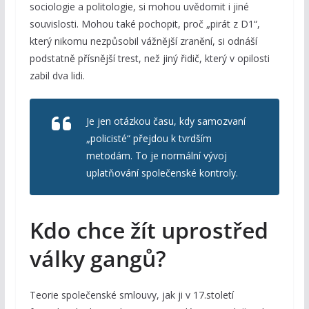
sociologie a politologie, si mohou uvědomit i jiné
souvislosti. Mohou také pochopit, proč „pirát z D1“,
který nikomu nezpůsobil vážnější zranění, si odnáší
podstatně přísnější trest, než jiný řidič, který v opilosti
zabil dva lidi.
Je jen otázkou času, kdy samozvaní
„policisté“ přejdou k tvrdším
metodám. To je normální vývoj
uplatňování společenské kontroly.
Kdo chce žít uprostřed
války gangů?
Teorie společenské smlouvy, jak ji v 17.století