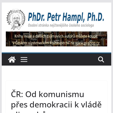
Přeskočit
na
obsah
ČR: Od komunismu
přes demokracii k vládě