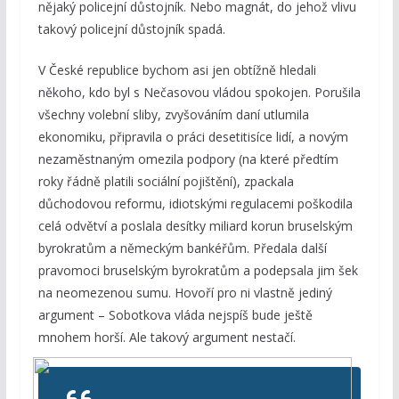
nějaký policejní důstojník. Nebo magnát, do jehož vlivu
takový policejní důstojník spadá.
V České republice bychom asi jen obtížně hledali
někoho, kdo byl s Nečasovou vládou spokojen. Porušila
všechny volební sliby, zvyšováním daní utlumila
ekonomiku, připravila o práci desetitisíce lidí, a novým
nezaměstnaným omezila podpory (na které předtím
roky řádně platili sociální pojištění), zpackala
důchodovou reformu, idiotskými regulacemi poškodila
celá odvětví a poslala desítky miliard korun bruselským
byrokratům a německým bankéřům. Předala další
pravomoci bruselským byrokratům a podepsala jim šek
na neomezenou sumu. Hovoří pro ni vlastně jediný
argument – Sobotkova vláda nejspíš bude ještě
mnohem horší. Ale takový argument nestačí.