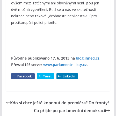
ovšem mezi zatčenými ani obviněnými není. Jsou jen
dvě možná vysvětlení. Buď se u nás ve skutečnosti
nekrade nebo takové „drobnosti“ nepředstavují pro
protikorupční policii prioritu.
Původně publikováno 17. 6. 2013​ na
blog.ihned.cz
.
Převzal též server
www.parlamentnilisty.cz
.
Facebook
Tweet
LinkedIn
Kdo si chce ještě kopnout do premiéra? Do fronty!
Co přijde po parlamentní demokracii