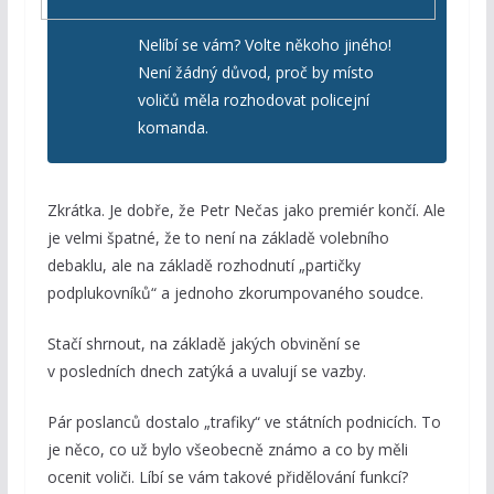
Nelíbí se vám? Volte někoho jiného!
Není žádný důvod, proč by místo
voličů měla rozhodovat policejní
komanda.
Zkrátka. Je dobře, že Petr Nečas jako premiér končí. Ale
je velmi špatné, že to není na základě volebního
debaklu, ale na základě rozhodnutí „partičky
podplukovníků“ a jednoho zkorumpovaného soudce.
Stačí shrnout, na základě jakých obvinění se
v posledních dnech zatýká a uvalují se vazby.
Pár poslanců dostalo „trafiky“ ve státních podnicích. To
je něco, co už bylo všeobecně známo a co by měli
ocenit voliči. Líbí se vám takové přidělování funkcí?