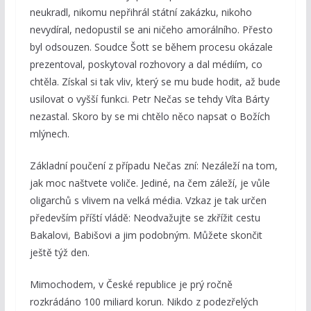
neukradl, nikomu nepřihrál státní zakázku, nikoho
nevydíral, nedopustil se ani ničeho amorálního. Přesto
byl odsouzen. Soudce Šott se během procesu okázale
prezentoval, poskytoval rozhovory a dal médiím, co
chtěla. Získal si tak vliv, který se mu bude hodit, až bude
usilovat o vyšší funkci. Petr Nečas se tehdy Víta Bárty
nezastal. Skoro by se mi chtělo něco napsat o Božích
mlýnech.
Základní poučení z případu Nečas zní: Nezáleží na tom,
jak moc naštvete voliče. Jediné, na čem záleží, je vůle
oligarchů s vlivem na velká média. Vzkaz je tak určen
především příští vládě: Neodvažujte se zkřížit cestu
Bakalovi, Babišovi a jim podobným. Můžete skončit
ještě týž den.
Mimochodem, v České republice je prý ročně
rozkrádáno 100 miliard korun. Nikdo z podezřelých