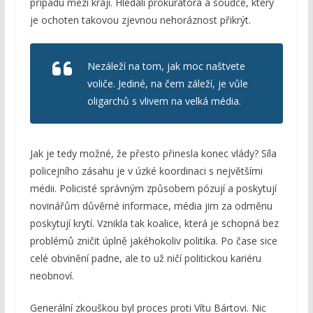
případu mezi kraji. Hledali prokurátora a soudce, který
je ochoten takovou zjevnou nehoráznost přikrýt.
Nezáleží na tom, jak moc naštvete
voliče. Jediné, na čem záleží, je vůle
oligarchů s vlivem na velká média.
Jak je tedy možné, že přesto přinesla konec vlády? Síla
policejního zásahu je v úzké koordinaci s největšími
médii. Policisté správným způsobem pózují a poskytují
novinářům důvěrné informace, média jim za odměnu
poskytují krytí. Vznikla tak koalice, která je schopná bez
problémů zničit úplně jakéhokoliv politika. Po čase sice
celé obvinění padne, ale to už ničí politickou kariéru
neobnoví.
Generální zkouškou byl proces proti Vítu Bártovi. Nic