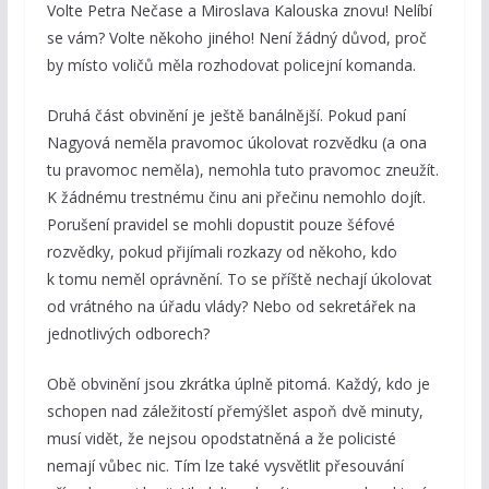
Volte Petra Nečase a Miroslava Kalouska znovu! Nelíbí
se vám? Volte někoho jiného! Není žádný důvod, proč
by místo voličů měla rozhodovat policejní komanda.
Druhá část obvinění je ještě banálnější. Pokud paní
Nagyová neměla pravomoc úkolovat rozvědku (a ona
tu pravomoc neměla), nemohla tuto pravomoc zneužít.
K žádnému trestnému činu ani přečinu nemohlo dojít.
Porušení pravidel se mohli dopustit pouze šéfové
rozvědky, pokud přijímali rozkazy od někoho, kdo
k tomu neměl oprávnění. To se příště nechají úkolovat
od vrátného na úřadu vlády? Nebo od sekretářek na
jednotlivých odborech?
Obě obvinění jsou zkrátka úplně pitomá. Každý, kdo je
schopen nad záležitostí přemýšlet aspoň dvě minuty,
musí vidět, že nejsou opodstatněná a že policisté
nemají vůbec nic. Tím lze také vysvětlit přesouvání