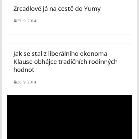
Zrcadlové já na cestě do Yumy
27. 9. 2014
Jak se stal z liberálního ekonoma
Klause obhájce tradičních rodinných
hodnot
26. 9. 2014
V
i
d
e
o
p