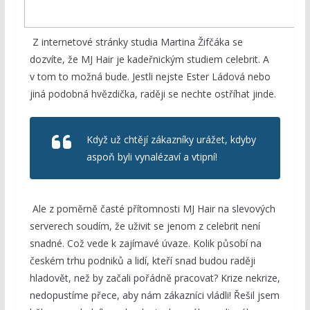
Z internetové stránky studia Martina Žifčáka se
dozvíte, že MJ Hair je kadeřnickým studiem celebrit. A
v tom to možná bude. Jestli nejste Ester Ládová nebo
jiná podobná hvězdička, raději se nechte ostříhat jinde.
Když už chtějí zákazníky urážet, kdyby
aspoň byli vynalézaví a vtipní!
Ale z poměrně časté přítomnosti MJ Hair na slevových
serverech soudím, že uživit se jenom z celebrit není
snadné. Což vede k zajímavé úvaze. Kolik působí na
českém trhu podniků a lidí, kteří snad budou raději
hladovět, než by začali pořádně pracovat? Krize nekrize,
nedopustíme přece, aby nám zákazníci vládli! Řešil jsem