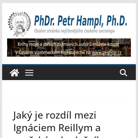
Přeskočit
na
obsah
Jaký je rozdíl mezi
Ignáciem Reillym a