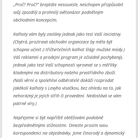
„Proč? Proč?“ breptáte nesouvisle, neschopen přizpůsobit
svůj zpozdilý a prohnilý světonázor podnětným
obchodním koncepcím.
Kalhoty vám byly zaslány jednak jako test Vaší iniciativy.
(Chytrá, prozíravá obchodní organizace by měla být
schopna učinit z tříčtvrtečních kalhot šlágr mužské módy.)
Váš reklamní a prodejní program je očividně pochybený),
jednak jako test Vaší schopnosti vyrovnat se s měřítky
kladenými na distributory našeho prvotřídního zboží.
(Naši věrní a spolehliví odběratelé dokáží rozprodat
jakékoli kalhoty s Levyho visačkou, bez ohledu na to, jak
nehorázný je jejich střih či provedení. Nedostává se vám
patrně víry.)
Nepřejeme si být napříště obtěžováni podobně
bezpředmětnými stížnostmi. Omezte prosím svou
korespondenci na objednávky. Jsme činorodý a dynamický