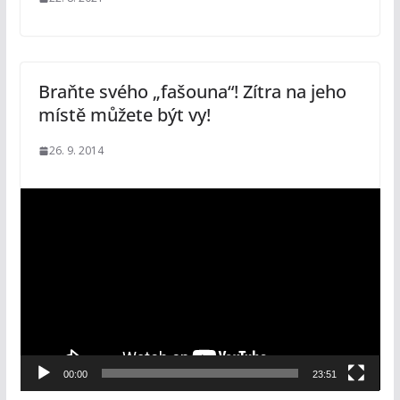
Braňte svého „fašouna“! Zítra na jeho
místě můžete být vy!
26. 9. 2014
V
i
d
e
o
p
ř
e
00:00
23:51
h
r