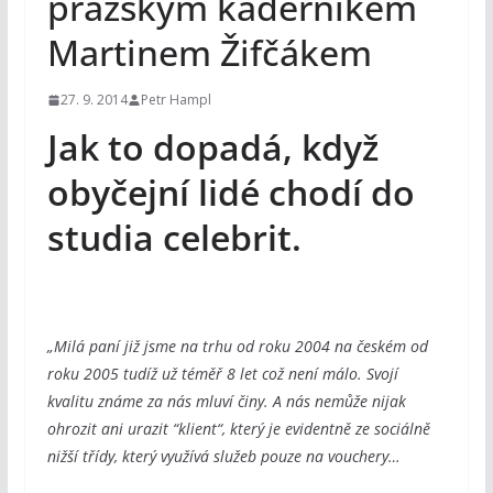
pražským kadeřníkem
Martinem Žifčákem
27. 9. 2014
Petr Hampl
Jak to dopadá, když
obyčejní lidé chodí do
studia celebrit.
„Milá paní již jsme na trhu od roku 2004 na českém od
roku 2005 tudíž už téměř 8 let což není málo. Svojí
kvalitu známe za nás mluví činy. A nás nemůže nijak
ohrozit ani urazit “klient“, který je evidentně ze sociálně
nižší třídy, který využívá služeb pouze na vouchery…