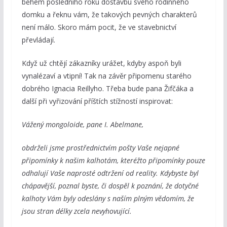
během posledního roku dostavbu svého rodinného
domku a řeknu vám, že takových pevných charakterů
není málo. Skoro mám pocit, že ve stavebnictví
převládají.
Když už chtějí zákazníky urážet, kdyby aspoň byli
vynalézaví a vtipní! Tak na závěr připomenu starého
dobrého Ignacia Reillyho. Třeba bude pana Žifčáka a
další při vyřizování příštích stížností inspirovat:
Vážený mongoloide, pane I. Abelmane,
obdrželi jsme prostřednictvím pošty Vaše nejapné
připomínky k našim kalhotám, kteréžto připomínky pouze
odhalují Vaše naprosté odtržení od reality. Kdybyste byl
chápavější, poznal byste, či dospěl k poznání, že dotyčné
kalhoty Vám byly odeslány s naším plným vědomím, že
jsou stran délky zcela nevyhovující.