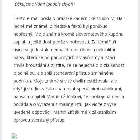
Děkujeme Vám! (podpis chybí)“
Tento e-mail poslalo pražské kadeřnické studio MJ Hair
jedné mé známé. Z hlediska faktů byl poněkud
nepřesný. Moje známá kromě slevomatového kupónu
zaplatila ještě dost peněz v hotovosti. Za téměř tři
tisíce se jí dostalo nedbalého ostříhání a nekvalitní
barvy, která se po pár umytích z vlasů smyla (stačí
chvíle brouzdání a zjistíte, že se nejednalo o zkušenost
ojedinělou, ale spíš standardní přístup zmíněného
podniku). Moje známá si v té chvíli nestěžovala, ale
když jí studio začalo spamovat speciálními nabídkami,
napsala majiteli Martinu Žifčákovi, že spokojená není a
požádala o vyřazení z mailing listu. Jak vidíte z výše
uvedené odpovědi, Martin Žifčák má k zákazníkům
opravdu svérázný přístup.