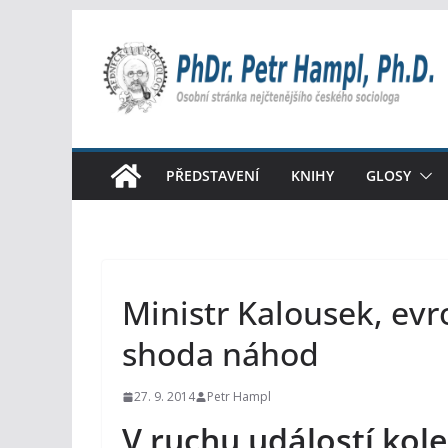
Přeskočit
na
obsah
PŘEDSTAVENÍ
KNIHY
GLOSY
Ministr Kalousek, evr
shoda náhod
27. 9. 2014
Petr Hampl
V ruchu událostí kol