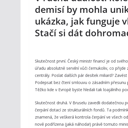
demisí by mohla uni
ukázka, jak funguje 
Stačí si dát dohroma
Skutečnost první. Český ministr financí je od svéh
úřadu absolutně servilní vůči čemukoliv, co přijde
centrály. Poslat dalších pár desítek miliard? Zavés
Podepsat bez čtení smlouvu o zásadním přesunu
Těžko kde v Evropě byste hledali tak loajálního p
Skutečnost druhá. V Bruselu zavedli dodatečnou 
čerpání dotací ze strukturálních fondů. Ta podmínk
znamená, že veškerá kontrola čerpání ve všech o
nově podřízena (jaká náhoda!) právě tomuto minist