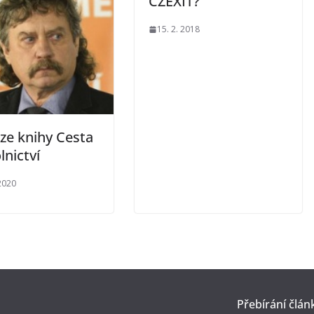
CZEXIT?
15. 2. 2018
ze knihy Cesta
lnictví
 2020
Přebírání člán