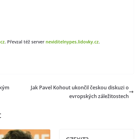
.cz
. Převzal též server
neviditelnypes.lidovky.cz
.
ským
Jak Pavel Kohout ukončil českou diskuzi o
evropských záležitostech
t