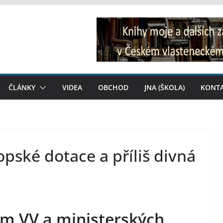
ČLÁNKY
VIDEA
OBCHOD
JNA (ŠKOLA)
KONT
opské dotace a příliš divná
em VV a ministerských