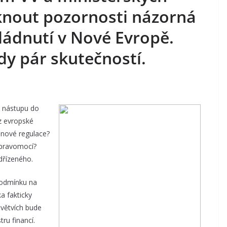
knout pozornosti názorná
vládnutí v Nové Evropě.
dy pár skutečností.
o nástupu do
 z evropské
t nové regulace?
 pravomocí?
odřízeného.
podmínku na
a fakticky
dvětvích bude
ru financí.