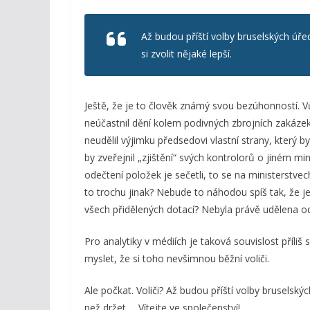
Až budou příští volby bruselských úř
si zvolit nějaké lepší.
Ještě, že je to člověk známý svou bezúhonností. 
neúčastnil dění kolem podivných zbrojních zakázek.
neudělil výjimku předsedovi vlastní strany, který b
by zveřejnil „zjištění“ svých kontrolorů o jiném mi
odečtení položek je sečetli, to se na ministerstvec
to trochu jinak? Nebude to náhodou spíš tak, že j
všech přidělených dotací? Nebyla právě udělena 
Pro analytiky v médiích je taková souvislost příliš
myslet, že si toho nevšimnou běžní voliči.
Ale počkat. Voliči? Až budou příští volby bruselský
než držet…. Vítejte ve společenství!