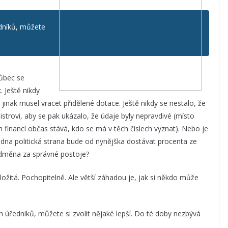
edníků, můžete
Vůbec se
 Ještě nikdy
y jinak musel vracet přidělené dotace. Ještě nikdy se nestalo, že
nistrovi, aby se pak ukázalo, že údaje byly nepravdivé (místo
h financí občas stává, kdo se má v těch číslech vyznat). Nebo je
edna politická strana bude od nynějška dostávat procenta ze
odměna za správné postoje?
 složitá. Pochopitelně. Ale větší záhadou je, jak si někdo může
ch úředníků, můžete si zvolit nějaké lepší. Do té doby nezbývá