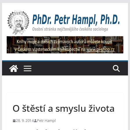
Přeskočit
na
obsah
O štěstí a smyslu života
28. 9. 2014
Petr Hampl