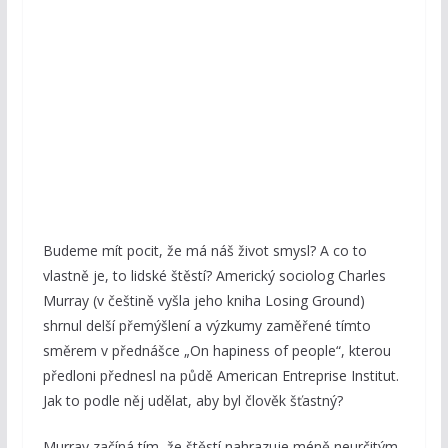
Budeme mít pocit, že má náš život smysl? A co to
vlastně je, to lidské štěstí? Americký sociolog Charles
Murray (v češtině vyšla jeho kniha Losing Ground)
shrnul delší přemýšlení a výzkumy zaměřené tímto
směrem v přednášce „On hapiness of people“, kterou
předloni přednesl na půdě American Entreprise Institut.
Jak to podle něj udělat, aby byl člověk šťastný?
Murray začíná tím, že štěstí nahrazuje méně neurčitým