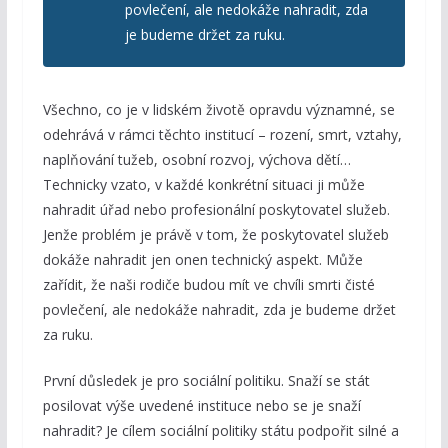
povlečení, ale nedokáže nahradit, zda
je budeme držet za ruku.
Všechno, co je v lidském životě opravdu významné, se
odehrává v rámci těchto institucí – rození, smrt, vztahy,
naplňování tužeb, osobní rozvoj, výchova dětí…
Technicky vzato, v každé konkrétní situaci ji může
nahradit úřad nebo profesionální poskytovatel služeb.
Jenže problém je právě v tom, že poskytovatel služeb
dokáže nahradit jen onen technický aspekt. Může
zařídit, že naši rodiče budou mít ve chvíli smrti čisté
povlečení, ale nedokáže nahradit, zda je budeme držet
za ruku.
První důsledek je pro sociální politiku. Snaží se stát
posilovat výše uvedené instituce nebo se je snaží
nahradit? Je cílem sociální politiky státu podpořit silné a