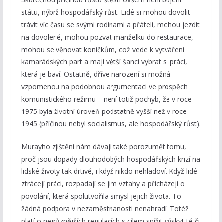
státu, nýbrž hospodářský růst. Lidé si mohou dovolit
trávit víc času se svými rodinami a přáteli, mohou jezdit
na dovolené, mohou pozvat manželku do restaurace,
mohou se věnovat koníčkům, což vede k vytváření
kamarádských part a mají větší šanci vybrat si práci,
která je baví. Ostatně, dříve narození si možná
vzpomenou na podobnou argumentaci ve prospěch
komunistického režimu – není totiž pochyb, že v roce
1975 byla životní úroveň podstatně vyšší než v roce
1945 (příčinou nebyl socialismus, ale hospodářský růst).
Murayho zjištění nám dávají také porozumět tomu,
proč jsou dopady dlouhodobých hospodářských krizí na
lidské životy tak drtivé, i když nikdo nehladoví. Když lidé
ztrácejí práci, rozpadají se jim vztahy a přicházejí o
povolání, která spolutvořila smysl jejich života. To
žádná podpora v nezaměstnanosti nenahradí. Totéž
platí o nejrůznějších regulacích s cílem snížit výskyt té či