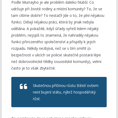
Podle Murrayho je ale problém daleko hlubší. Co
udržuje při životě rodiny a místní komunity? To, že se
tam cítíme dobře? To nestačí! Jde o to, že plní nějakou
funkci. Dělají nějakou práci, která by jinak nebyla
udělána. A pokaždé, když úřady vyřeší lidem nějaký
problém, nejspíš to znamená, že nahradily nějakou
funkci přirozeného společenství a přispěly k jejich
rozpadu. Někdy nezbývá, než se s tím smířit (o
bezpečnost v ulicích se policie skutečně postará lépe
než dobrovolnické hlídky sousedské komunity), velmi
často je to však zbytečné.
Skutečnou příčinou růstu štěstí ovšem
není bujení státu, nýbrž hospodářský
růst.