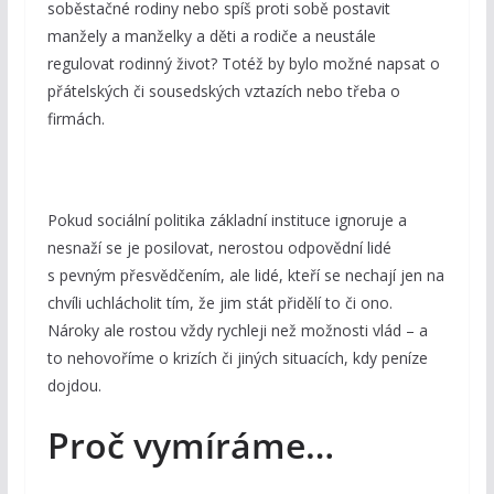
soběstačné rodiny nebo spíš proti sobě postavit
manžely a manželky a děti a rodiče a neustále
regulovat rodinný život? Totéž by bylo možné napsat o
přátelských či sousedských vztazích nebo třeba o
firmách.
Pokud sociální politika základní instituce ignoruje a
nesnaží se je posilovat, nerostou odpovědní lidé
s pevným přesvědčením, ale lidé, kteří se nechají jen na
chvíli uchlácholit tím, že jim stát přidělí to či ono.
Nároky ale rostou vždy rychleji než možnosti vlád – a
to nehovoříme o krizích či jiných situacích, kdy peníze
dojdou.
Proč vymíráme…