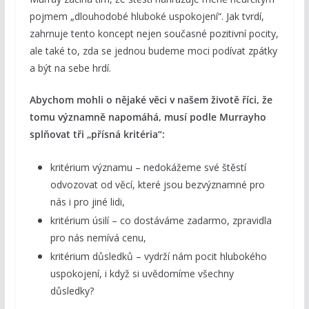
pojmem „dlouhodobé hluboké uspokojení“. Jak tvrdí,
zahrnuje tento koncept nejen současné pozitivní pocity,
ale také to, zda se jednou budeme moci podívat zpátky
a být na sebe hrdí.
Abychom mohli o nějaké věci v našem životě říci, že
tomu významně napomáhá, musí podle Murrayho
splňovat tři „přísná kritéria“:
kritérium významu – nedokážeme své štěstí
odvozovat od věcí, které jsou bezvýznamné pro
nás i pro jiné lidi,
kritérium úsilí – co dostáváme zadarmo, zpravidla
pro nás nemívá cenu,
kritérium důsledků – vydrží nám pocit hlubokého
uspokojení, i když si uvědomíme všechny
důsledky?