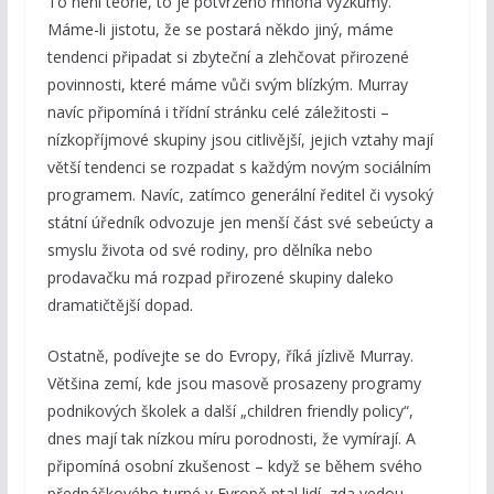
To není teorie, to je potvrzeno mnoha výzkumy.
Máme-li jistotu, že se postará někdo jiný, máme
tendenci připadat si zbyteční a zlehčovat přirozené
povinnosti, které máme vůči svým blízkým. Murray
navíc připomíná i třídní stránku celé záležitosti –
nízkopříjmové skupiny jsou citlivější, jejich vztahy mají
větší tendenci se rozpadat s každým novým sociálním
programem. Navíc, zatímco generální ředitel či vysoký
státní úředník odvozuje jen menší část své sebeúcty a
smyslu života od své rodiny, pro dělníka nebo
prodavačku má rozpad přirozené skupiny daleko
dramatičtější dopad.
Ostatně, podívejte se do Evropy, říká jízlivě Murray.
Většina zemí, kde jsou masově prosazeny programy
podnikových školek a další „children friendly policy“,
dnes mají tak nízkou míru porodnosti, že vymírají. A
připomíná osobní zkušenost – když se během svého
přednáškového turné v Evropě ptal lidí, zda vedou