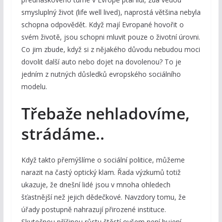
smysluplný život (life well lived), naprostá většina nebyla
schopna odpovědět. Když mají Evropané hovořit o
svém životě, jsou schopni mluvit pouze o životní úrovni.
Co jim zbude, když si z nějakého důvodu nebudou moci
dovolit další auto nebo dojet na dovolenou? To je
jedním z nutných důsledků evropského sociálního
modelu.
Třebaže nehladovíme,
strádáme..
Když takto přemýšlíme o sociální politice, můžeme
narazit na častý optický klam. Řada výzkumů totiž
ukazuje, že dnešní lidé jsou v mnoha ohledech
šťastnější než jejich dědečkové. Navzdory tomu, že
úřady postupně nahrazují přirozené instituce.
Skutečnou příčinou růstu štěstí ovšem není bujení