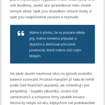
oné škodliviny, zavést více spravedlnosti nebo chránit
veřejné zdraví. Opět jsou důsledkem zničené životy. A
opět jsou nadprůměrně zasaženi ti nejchudší.
Máme-li jistotu, že se postará někdo
jiný, máme tendenci připadat si
zbyteční a zlehčovat přirozené
povinnosti, které máme vůči svým
blízkým.
Na závěr zkusím navrhnout něco na způsob osobního
balance scorecard. Prozíraví manažeři již řadu let neřídí
podle čistě finančních ukazatelů, ale zohledňují i jiné
perspektivy – loajalitu zákazníků, osobní růst
zaměstnanců a schopnost firmy zavádět inovace.
Možná by nebylo od věci, kdybychom své podnikatelské